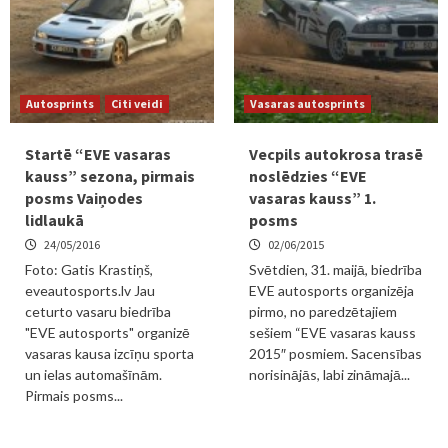
Autosprints
Citi veidi
Vasaras autosprints
Startē “EVE vasaras
Vecpils autokrosa trasē
kauss” sezona, pirmais
noslēdzies “EVE
posms Vaiņodes
vasaras kauss” 1.
lidlaukā
posms
24/05/2016
02/06/2015
Foto: Gatis Krastiņš,
Svētdien, 31. maijā, biedrība
eveautosports.lv Jau
EVE autosports organizēja
ceturto vasaru biedrība
pirmo, no paredzētajiem
"EVE autosports" organizē
sešiem “EVE vasaras kauss
vasaras kausa izcīņu sporta
2015″ posmiem. Sacensības
un ielas automašīnām.
norisinājās, labi zināmajā...
Pirmais posms...