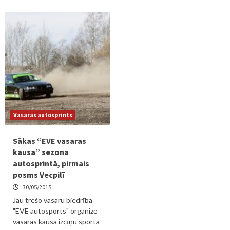
Vasaras autosprints
Sākas “EVE vasaras
kausa” sezona
autosprintā, pirmais
posms Vecpilī
30/05/2015
Jau trešo vasaru biedrība
"EVE autosports" organizē
vasaras kausa izcīņu sporta