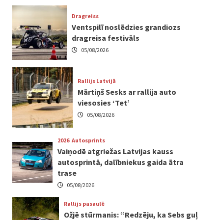
Dragreiss
Ventspilī noslēdzies grandiozs
dragreisa festivāls
05/08/2026
Rallijs Latvijā
Mārtiņš Sesks ar rallija auto
viesosies ‘Tet’
05/08/2026
2026
Autosprints
Vaiņodē atgriežas Latvijas kauss
autosprintā, dalībniekus gaida ātra
trase
05/08/2026
Rallijs pasaulē
Ožjē stūrmanis: “Redzēju, ka Sebs guļ