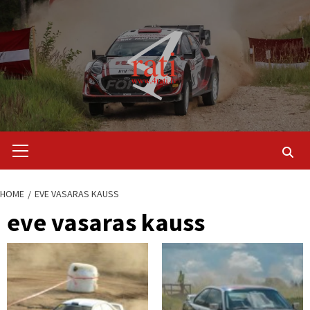
Skip
to
content
Primary
Menu
HOME
EVE VASARAS KAUSS
eve vasaras kauss