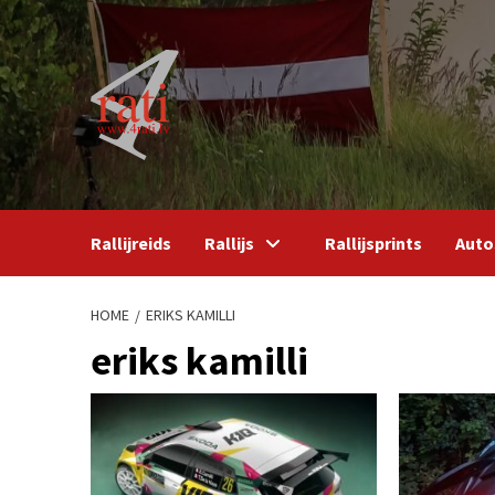
Skip
to
content
Rallijreids
Rallijs
Rallijsprints
Auto
HOME
ERIKS KAMILLI
eriks kamilli