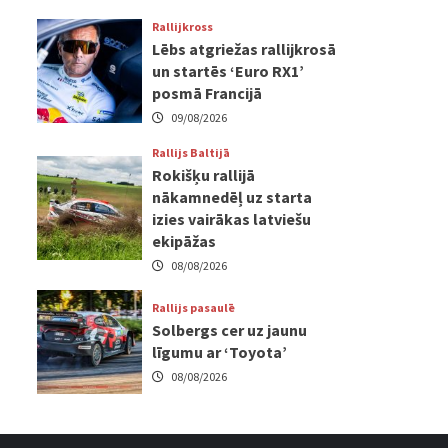
Rallijkross
Lēbs atgriežas rallijkrosā
un startēs ‘Euro RX1’
posmā Francijā
09/08/2026
Rallijs Baltijā
Rokišķu rallijā
nākamnedēļ uz starta
izies vairākas latviešu
ekipāžas
08/08/2026
Rallijs pasaulē
Solbergs cer uz jaunu
līgumu ar ‘Toyota’
08/08/2026