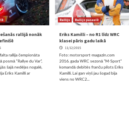
ulē
Rallijs
Rallijs pasaulē
iešanās rallijā nonāk
Eriks Kamilli – no R1 līdz WRC
efinišē
klasei pāris gadu laikā
5
11/12/2015
falta rallija čempionāta
Foto: motorsport-magazin.com
ā posmā "Rallye du Var",
2016. gada WRC sezonā "M-Sport"
ājās šajā nedēļas nogalē,
komandā debitēs franču pilots Eriks
ja Eriks Kamilli ar
Kamilli. Lai gan viņš jau šogad bija
viens no WRC2...