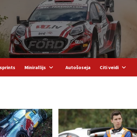
sprints
Minirallijs
Autošoseja
Citi veidi