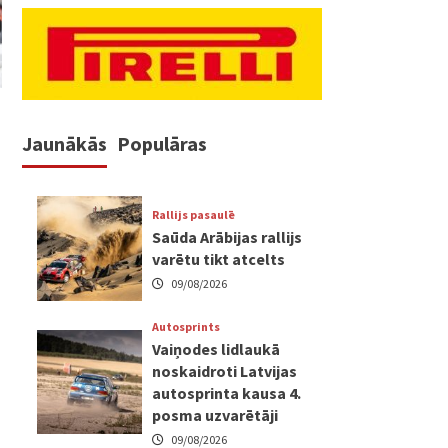
Jaunākās
Populāras
Rallijs pasaulē
Saūda Arābijas rallijs
varētu tikt atcelts
09/08/2026
Autosprints
Vaiņodes lidlaukā
noskaidroti Latvijas
autosprinta kausa 4.
posma uzvarētāji
09/08/2026