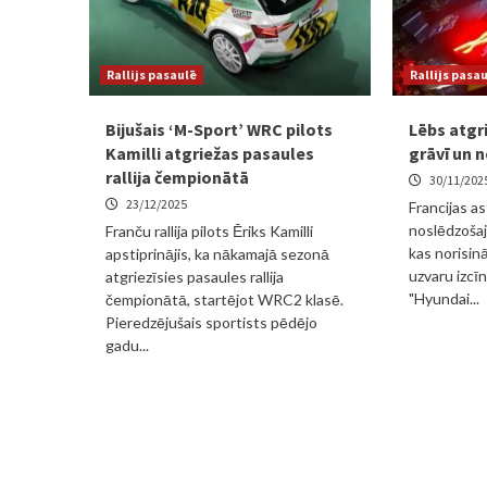
Rallijs pasaulē
Rallijs pasa
Bijušais ‘M-Sport’ WRC pilots
Lēbs atgr
Kamilli atgriežas pasaules
grāvī un n
rallija čempionātā
30/11/202
23/12/2025
Francijas as
noslēdzošaj
Franču rallija pilots Ēriks Kamilli
kas norisin
apstiprinājis, ka nākamajā sezonā
uzvaru izcīnī
atgriezīsies pasaules rallija
"Hyundai...
čempionātā, startējot WRC2 klasē.
Pieredzējušais sportists pēdējo
gadu...