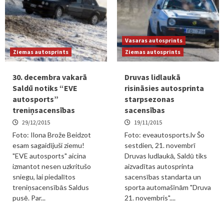
Vasaras autosprints
Ziemas autosprints
Ziemas autosprints
30. decembra vakarā
Druvas lidlaukā
Saldū notiks “EVE
risināsies autosprinta
autosports”
starpsezonas
treniņsacensības
sacensības
29/12/2015
19/11/2015
Foto: Ilona Brože Beidzot
Foto: eveautosports.lv Šo
esam sagaidījuši ziemu!
sestdien, 21. novembrī
"EVE autosports" aicina
Druvas ludlaukā, Saldū tiks
izmantot nesen uzkritušo
aizvadītas autosprinta
sniegu, lai piedalītos
sacensības standarta un
treniņsacensībās Saldus
sporta automašīnām "Druva
pusē. Par...
21. novembris"....