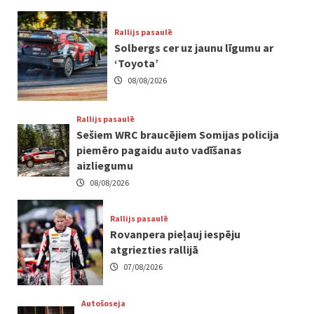
Rallijs pasaulē
Solbergs cer uz jaunu līgumu ar
‘Toyota’
08/08/2026
Rallijs pasaulē
Sešiem WRC braucējiem Somijas policija
piemēro pagaidu auto vadīšanas
aizliegumu
08/08/2026
Rallijs pasaulē
Rovanpera pieļauj iespēju
atgriezties rallijā
07/08/2026
Autošoseja