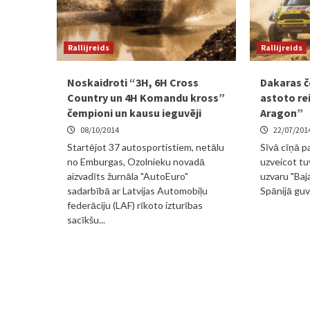
Rallijreids
Rallijreids
Noskaidroti “3H, 6H Cross
Dakaras 
Country un 4H Komandu kross”
astoto rei
čempioni un kausu ieguvēji
Aragon”
08/10/2014
22/07/201
Startējot 37 autosportistiem, netālu
Sīvā cīņā p
no Emburgas, Ozolnieku novadā
uzveicot tu
aizvadīts žurnāla "AutoEuro"
uzvaru "Baj
sadarbībā ar Latvijas Automobiļu
Spānijā guv
federāciju (LAF) rīkoto izturības
sacīkšu...