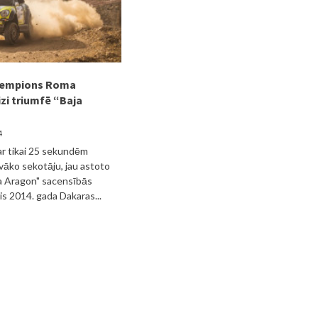
čempions Roma
zi triumfē “Baja
4
ar tikai 25 sekundēm
vāko sekotāju, jau astoto
a Aragon" sacensībās
is 2014. gada Dakaras...