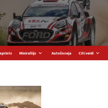
sprints
Minirallijs
Autošoseja
Citi veidi