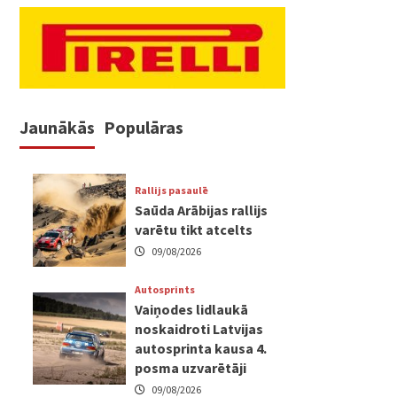
Jaunākās
Populāras
Rallijs pasaulē
Saūda Arābijas rallijs
varētu tikt atcelts
09/08/2026
Autosprints
Vaiņodes lidlaukā
noskaidroti Latvijas
autosprinta kausa 4.
posma uzvarētāji
09/08/2026