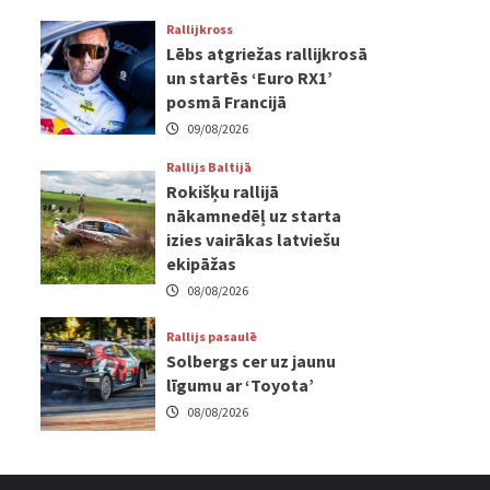
Rallijkross
Lēbs atgriežas rallijkrosā
un startēs ‘Euro RX1’
posmā Francijā
09/08/2026
Rallijs Baltijā
Rokišķu rallijā
nākamnedēļ uz starta
izies vairākas latviešu
ekipāžas
08/08/2026
Rallijs pasaulē
Solbergs cer uz jaunu
līgumu ar ‘Toyota’
08/08/2026