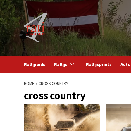
Skip
to
content
Rallijreids
Rallijs
Rallijsprints
Auto
HOME
CROSS COUNTRY
cross country