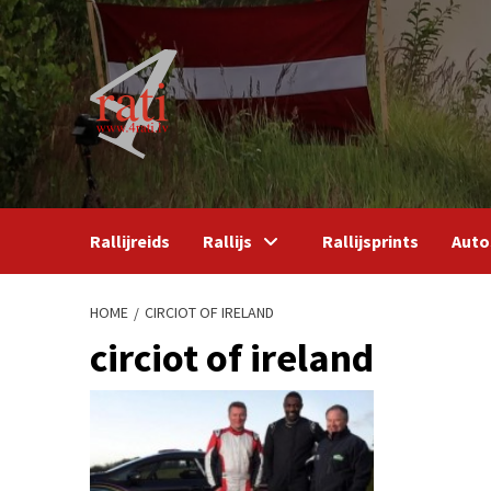
Skip
to
content
Rallijreids
Rallijs
Rallijsprints
Auto
HOME
CIRCIOT OF IRELAND
circiot of ireland