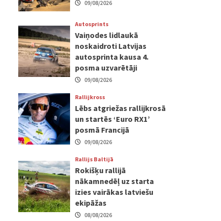
09/08/2026
Autosprints
Vaiņodes lidlaukā
noskaidroti Latvijas
autosprinta kausa 4.
posma uzvarētāji
09/08/2026
Rallijkross
Lēbs atgriežas rallijkrosā
un startēs ‘Euro RX1’
posmā Francijā
09/08/2026
Rallijs Baltijā
Rokišķu rallijā
nākamnedēļ uz starta
izies vairākas latviešu
ekipāžas
08/08/2026