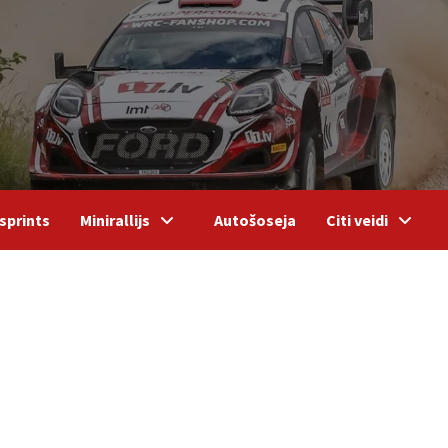
sprints
Minirallijs
Autošoseja
Citi veidi