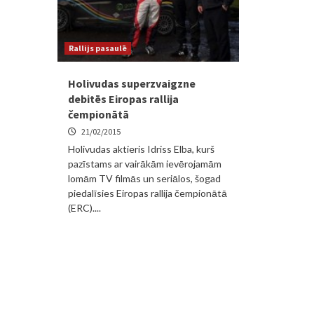
Rallijs pasaulē
Holivudas superzvaigzne
debitēs Eiropas rallija
čempionātā
21/02/2015
Holivudas aktieris Idriss Elba, kurš
pazīstams ar vairākām ievērojamām
lomām TV filmās un seriālos, šogad
piedalīsies Eiropas rallija čempionātā
(ERC)....