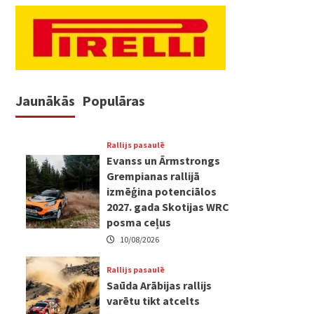
Jaunākās
Populāras
Rallijs pasaulē
Evanss un Ārmstrongs
Grempianas rallijā
izmēģina potenciālos
2027. gada Skotijas WRC
posma ceļus
10/08/2026
Rallijs pasaulē
Saūda Arābijas rallijs
varētu tikt atcelts