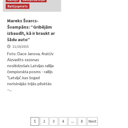
Rallijsprints
Mareks Švarcs-
Švampāns: “Gribējām
izbaudīt, kā ir braukt ar
šādu auto”
21/10/2015
Foto: Dace Janova, 4rati.lv
Aizvadīts sezonas
noslēdzošais Latvijas rallija
čempionāta posms - rallijs
"Latvija", kas šogad
norisinājās trijās pilsētās
–...
Ziņu
1
2
3
4
…
8
Next