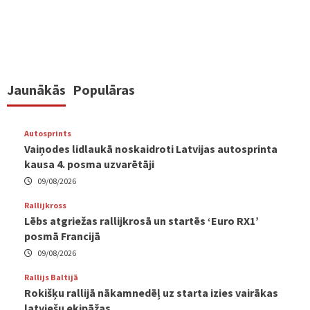
numerācija
pēc
lappusēm
Jaunākās
Populāras
Autosprints
Vaiņodes lidlaukā noskaidroti Latvijas autosprinta
kausa 4. posma uzvarētāji
09/08/2026
Rallijkross
Lēbs atgriežas rallijkrosā un startēs ‘Euro RX1’
posmā Francijā
09/08/2026
Rallijs Baltijā
Rokišķu rallijā nākamnedēļ uz starta izies vairākas
latviešu ekipāžas