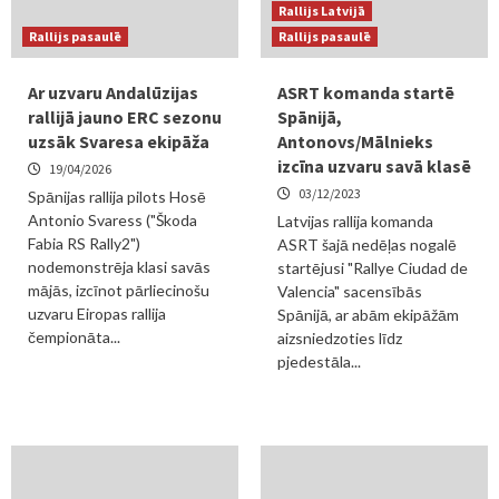
Rallijs Latvijā
Rallijs pasaulē
Rallijs pasaulē
Ar uzvaru Andalūzijas
ASRT komanda startē
rallijā jauno ERC sezonu
Spānijā,
uzsāk Svaresa ekipāža
Antonovs/Mālnieks
izcīna uzvaru savā klasē
19/04/2026
03/12/2023
Spānijas rallija pilots Hosē
Antonio Svaress ("Škoda
Latvijas rallija komanda
Fabia RS Rally2")
ASRT šajā nedēļas nogalē
nodemonstrēja klasi savās
startējusi "Rallye Ciudad de
mājās, izcīnot pārliecinošu
Valencia" sacensībās
uzvaru Eiropas rallija
Spānijā, ar abām ekipāžām
čempionāta...
aizsniedzoties līdz
pjedestāla...