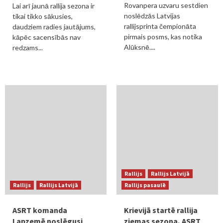
Rovanpera uzvaru sestdien
Lai arī jaunā rallija sezona ir
noslēdzās Latvijas
tikai tikko sākusies,
rallijsprinta čempionāta
daudziem radies jautājums,
pirmais posms, kas notika
kāpēc sacensībās nav
Alūksnē....
redzams...
Rallijs
Rallijs Latvijā
Rallijs
Rallijs Latvijā
Rallijs pasaulē
ASRT komanda
Krievijā startē rallija
Lapzemē noslēgusi
ziemas sezona, ASRT