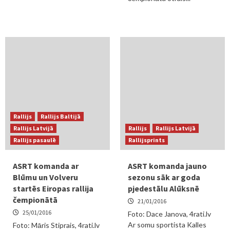
Rallijs
Rallijs Baltijā
Rallijs Latvijā
Rallijs
Rallijs Latvijā
Rallijs pasaulē
Rallijsprints
ASRT komanda ar
ASRT komanda jauno
Blūmu un Volveru
sezonu sāk ar goda
startēs Eiropas rallija
pjedestālu Alūksnē
čempionātā
21/01/2016
25/01/2016
Foto: Dace Janova, 4rati.lv
Ar somu sportista Kalles
Foto: Māris Stiprais, 4rati.lv