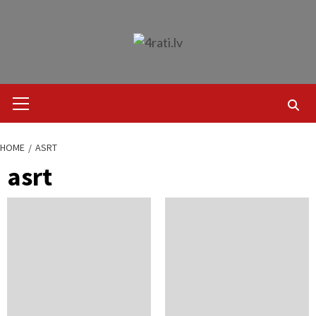
Skip
to
content
Primary
Menu
HOME
ASRT
asrt