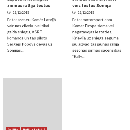
ziemas rallija testus
veic testus Somijā
28/12/2015
25/12/2015
Foto: asrt.eu Kamēr Latvijā
Foto: motorsport.com
vairums cilvēku vēl tikai
Kamēr Eiropā ziema vēl
gaida sniegu, ASRT
negatavojas iestāties,
komanda un tās pilots
Krievijā uz sniega seguma
Sergejs Popovs devās uz
jau aizvadītas jaunās rallija
Somijas...
sezonas pirmās sacensības
"Rally...
Rallijs
Rallijs Latvijā