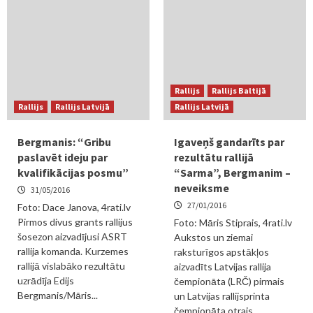
Rallijs
Rallijs Baltijā
Rallijs
Rallijs Latvijā
Rallijs Latvijā
Bergmanis: “Gribu
Igaveņš gandarīts par
paslavēt ideju par
rezultātu rallijā
kvalifikācijas posmu”
“Sarma”, Bergmanim –
neveiksme
31/05/2016
27/01/2016
Foto: Dace Janova, 4rati.lv
Pirmos divus grants rallijus
Foto: Māris Stiprais, 4rati.lv
šosezon aizvadījusi ASRT
Aukstos un ziemai
rallija komanda. Kurzemes
raksturīgos apstākļos
rallijā vislabāko rezultātu
aizvadīts Latvijas rallija
uzrādīja Edijs
čempionāta (LRČ) pirmais
Bergmanis/Māris...
un Latvijas rallijsprinta
čempionāta otrais...