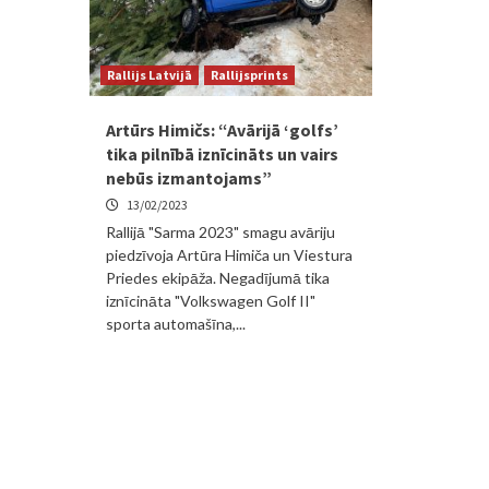
Rallijs Latvijā
Rallijsprints
Artūrs Himičs: “Avārijā ‘golfs’
tika pilnībā iznīcināts un vairs
nebūs izmantojams”
13/02/2023
Rallijā "Sarma 2023" smagu avāriju
piedzīvoja Artūra Himiča un Viestura
Priedes ekipāža. Negadījumā tika
iznīcināta "Volkswagen Golf II"
sporta automašīna,...