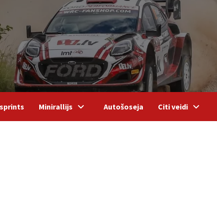
sprints
Minirallijs
Autošoseja
Citi veidi