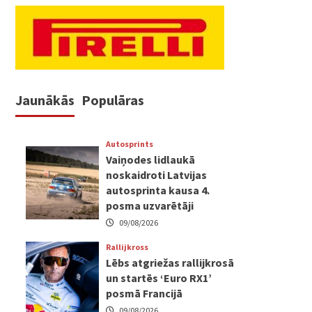
Jaunākās
Populāras
Autosprints
Vaiņodes lidlaukā
noskaidroti Latvijas
autosprinta kausa 4.
posma uzvarētāji
09/08/2026
Rallijkross
Lēbs atgriežas rallijkrosā
un startēs ‘Euro RX1’
posmā Francijā
09/08/2026