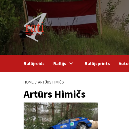
Skip
to
content
Rallijreids
Rallijs
Rallijsprints
Auto
HOME
ARTŪRS HIMIČS
Artūrs Himičs