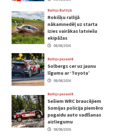
Rallijs Baltijā
Rokišķu rallijā
nākamnedēļ uz starta
izies vairākas latviešu
ekipāžas
08/08/2026
Rallijs pasaulē
Solbergs cer uz jaunu
līgumu ar ‘Toyota’
08/08/2026
Rallijs pasaulē
Sešiem WRC braucējiem
Somijas policija piemēro
pagaidu auto vadīšanas
aizliegumu
08/08/2026