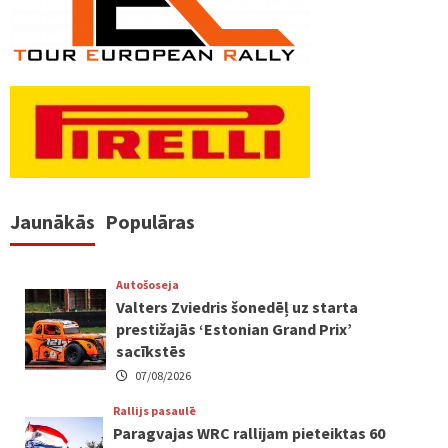
Jaunākās
Populāras
Autošoseja
Valters Zviedris šonedēļ uz starta
prestižajās ‘Estonian Grand Prix’
sacīkstēs
07/08/2026
Rallijs pasaulē
Paragvajas WRC rallijam pieteiktas 60