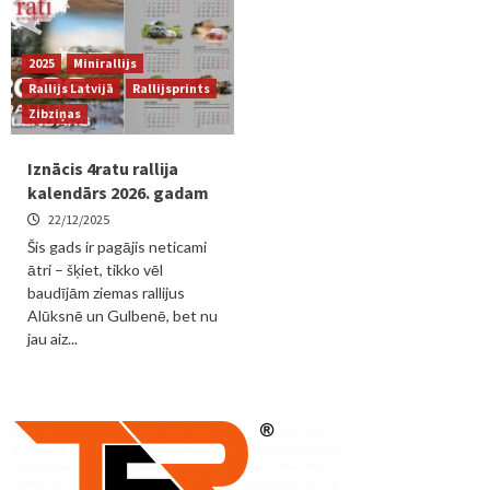
2025
Minirallijs
Rallijs Latvijā
Rallijsprints
Zibziņas
Iznācis 4ratu rallija
kalendārs 2026. gadam
22/12/2025
Šis gads ir pagājis neticami
ātri – šķiet, tikko vēl
baudījām ziemas rallijus
Alūksnē un Gulbenē, bet nu
jau aiz...