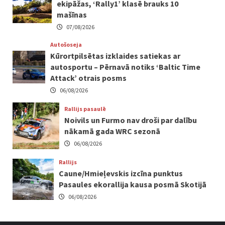
ekipāžas, ‘Rally1’ klasē brauks 10
mašīnas
07/08/2026
Autošoseja
Kūrortpilsētas izklaides satiekas ar
autosportu – Pērnavā notiks ‘Baltic Time
Attack’ otrais posms
06/08/2026
Rallijs pasaulē
Noivils un Furmo nav droši par dalību
nākamā gada WRC sezonā
06/08/2026
Rallijs
Caune/Hmieļevskis izcīna punktus
Pasaules ekorallija kausa posmā Skotijā
06/08/2026