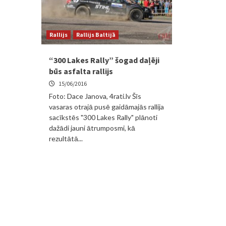
Rallijs
Rallijs Baltijā
“300 Lakes Rally” šogad daļēji
būs asfalta rallijs
15/06/2016
Foto: Dace Janova, 4rati.lv Šīs
vasaras otrajā pusē gaidāmajās rallija
sacīkstēs "300 Lakes Rally" plānoti
dažādi jauni ātrumposmi, kā
rezultātā...