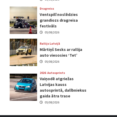
Dragreiss
Ventspilī noslēdzies
grandiozs dragreisa
festivāls
05/08/2026
Rallijs Latvijā
Mārtiņš Sesks ar rallija
auto viesosies ‘Tet’
05/08/2026
2026
Autosprints
Vaiņodē atgriežas
Latvijas kauss
autosprintā, dalībniekus
gaida ātra trase
05/08/2026