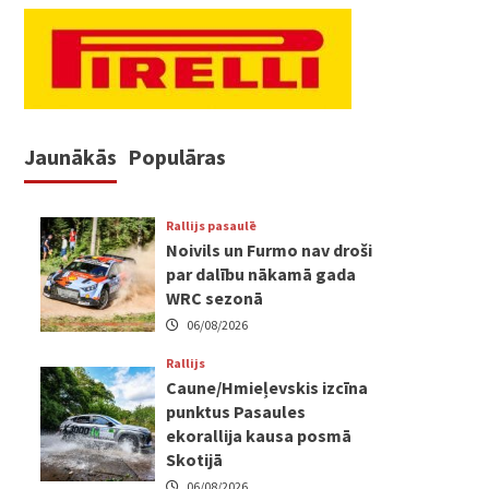
Jaunākās
Populāras
Rallijs pasaulē
Noivils un Furmo nav droši
par dalību nākamā gada
WRC sezonā
06/08/2026
Rallijs
Caune/Hmieļevskis izcīna
punktus Pasaules
ekorallija kausa posmā
Skotijā
06/08/2026