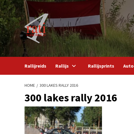
Skip
to
content
Rallijreids
Rallijs
Rallijsprints
Auto
HOME
300 LAKES RALLY 2016
300 lakes rally 2016