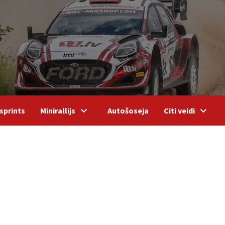
sprints
Minirallijs
Autošoseja
Citi veidi