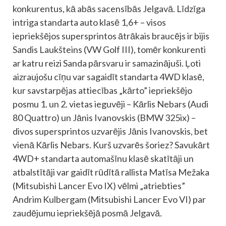
konkurentus, kā abās sacensībās Jelgavā. Līdzīga
intriga standarta auto klasē 1,6+ – visos
iepriekšējos supersprintos ātrākais braucējs ir bijis
Sandis Laukšteins (VW Golf III), tomēr konkurenti
ar katru reizi Sanda pārsvaru ir samazinājuši. Ļoti
aizraujošu cīņu var sagaidīt standarta 4WD klasē,
kur savstarpējas attiecības „kārto” iepriekšējo
posmu 1. un 2. vietas ieguvēji – Kārlis Nebars (Audi
80 Quattro) un Jānis Ivanovskis (BMW 325ix) –
divos supersprintos uzvarējis Jānis Ivanovskis, bet
vienā Kārlis Nebars. Kurš uzvarēs šoriez? Savukārt
4WD+ standarta automašīnu klasē skatītāji un
atbalstītāji var gaidīt rūdītā rallista Matīsa Mežaka
(Mitsubishi Lancer Evo IX) vēlmi „atriebties”
Andrim Kulbergam (Mitsubishi Lancer Evo VI) par
zaudējumu iepriekšējā posmā Jelgavā.