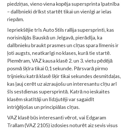
piedziņas, vieno viena kopēja supersprinta īpatnība
– dalībnieki drīkst startēt tikai un vienīgi ar ielas
riepām.
Iepriekšējie trīs Auto Stils rallija supersprinti, kas
norisinājās Bauskā un Jelgavā, pierādīja, ka
dalībnieku braukt prasmes un cīņas spara līmenis ir
ļoti augsts, neatkarīgi no klases, kurā tie startē.
Piemēram, VAZ kausa klasē 2. un 3. vietu pēdējā
posmā šķīra tikai 0,1 sekunde. Pārsvarā pirmo
trijnieku katrā klasē šķir tikai sekundes desmitdaļas,
kas ļauj cerēt uz aizraujošu un interesantu cīņu arī
šīs sestdienas supersprintā. Katrā no ieskaites
klasēm skatītāji un līdzjutēji var sagaidīt
intriģējošas un principiālas cīņas.
VAZ klasē būs interesanti vērot, vai Edgaram
Trallam (VAZ 2105) izdosies noturēt aiz sevis visus