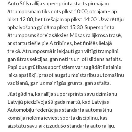
Auto Stils rallija supersprinta starts pirmajam
ātrumposmam tiks dots plkst 10:00, otrajam – ap
plkst 12:00, bet trešajam ap plkst 14:00. Uzvarētāju
apbalvošana gaidāma plkst 15:30. Supersprinta
ātrumposms šoreiz sāksies Mūsas rallijkrosa trasē,
ar startu tiešie pie A tribīnes, bet finišēs lielajā
trekā. Ātrumposmā ir iekļauti gan viltīgi tramplīni,
gan ātras sekcijas, gan netīrs un ļoti slidens asfalts.
Papildus grūtības sportistiem var sagādāt lietainie
laika apstākļi, prasot augstu meistarību automašīnu
vadīšanā, gan uz mainīgās grunts, gan asfalta.
Jāatgādina, ka rallija supersprints savu dzimšanu
Latvijā piedzīvoja šā gada martā, kad Latvijas
Automobiļu federācijas standarta automašīnu
komisija nolēma ieviest sporta disciplīnu, kas
aizstātu savulaik izzudušo standarta auto ralliju.