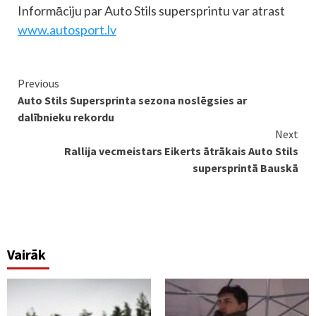
Informāciju par Auto Stils supersprintu var atrast
www.autosport.lv
Continue
Previous
Auto Stils Supersprinta sezona noslēgsies ar
Reading
dalībnieku rekordu
Next
Rallija vecmeistars Eikerts ātrākais Auto Stils
supersprintā Bauskā
Vairāk