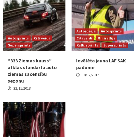
Autošoseja
Autosprints
Autosprints
Citi veidi
Citi veidi
Minirallijs
Supersprints
Rallijsprints
Supersprints
“333 Ziemas kauss”
Ievēlēta jauna LAF SAK
atklās standarta auto
padome
ziemas sacensību
18/12/2017
sezonu
22/11/2018