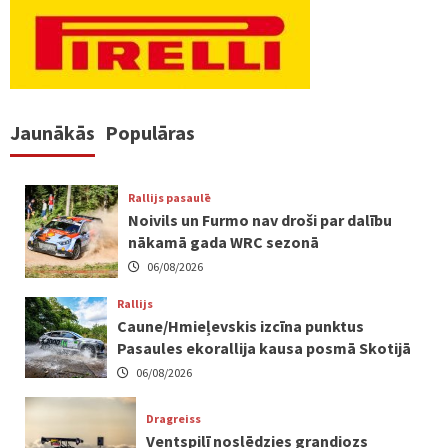
Jaunākās
Populāras
Rallijs pasaulē
Noivils un Furmo nav droši par dalību
nākamā gada WRC sezonā
06/08/2026
Rallijs
Caune/Hmieļevskis izcīna punktus
Pasaules ekorallija kausa posmā Skotijā
06/08/2026
Dragreiss
Ventspilī noslēdzies grandiozs