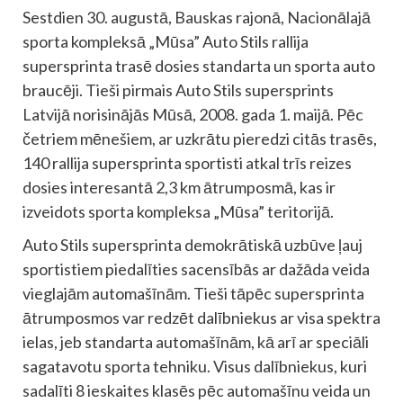
Sestdien 30. augustā, Bauskas rajonā, Nacionālajā
sporta kompleksā „Mūsa” Auto Stils rallija
supersprinta trasē dosies standarta un sporta auto
braucēji. Tieši pirmais Auto Stils supersprints
Latvijā norisinājās Mūsā, 2008. gada 1. maijā. Pēc
četriem mēnešiem, ar uzkrātu pieredzi citās trasēs,
140 rallija supersprinta sportisti atkal trīs reizes
dosies interesantā 2,3 km ātrumposmā, kas ir
izveidots sporta kompleksa „Mūsa” teritorijā.
Auto Stils supersprinta demokrātiskā uzbūve ļauj
sportistiem piedalīties sacensībās ar dažāda veida
vieglajām automašīnām. Tieši tāpēc supersprinta
ātrumposmos var redzēt dalībniekus ar visa spektra
ielas, jeb standarta automašīnām, kā arī ar speciāli
sagatavotu sporta tehniku. Visus dalībniekus, kuri
sadalīti 8 ieskaites klasēs pēc automašīnu veida un