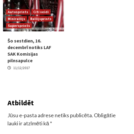
Autosprints
Citi veidi
Minirallijs
Rallijsprints
Supersprints
Šo sestdien, 16.
decembrī notiks LAF
SAK Komisijas
pilnsapulce
11/12/2017
Atbildēt
Jūsu e-pasta adrese netiks publicēta.
Obligātie
lauki ir atzīmēti kā
*