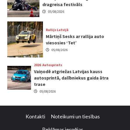
dragreisa festivāls
05/08/2026
Rallijs Latvijā
Mārtiņš Sesks ar rallija auto
viesosies ‘Tet’
05/08/2026
2026
Autosprints
Vaiņodē atgriežas Latvijas kauss
autosprintā, dalībniekus gaida ātra
trase
05/08/2026
Kontakti
Noteikumi un tiesības
Reklāmas iespējas