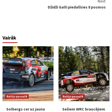
Next
Džidži Galli piedalīsies 8 posmos
Vairāk
Rallijs pasaulē
Rallijs pasaulē
Solbergs cer uz jaunu
Sešiem WRC braucējiem