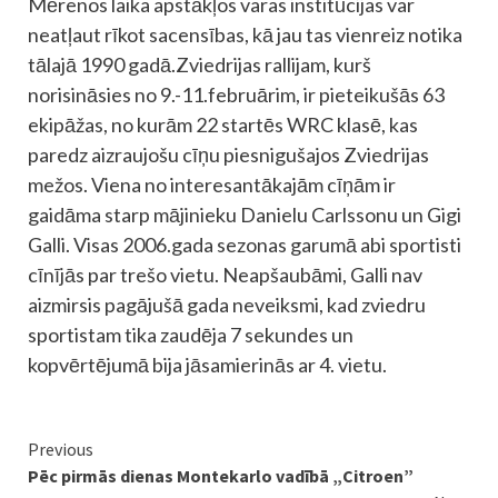
Mērenos laika apstākļos varas institūcijas var
neatļaut rīkot sacensības, kā jau tas vienreiz notika
tālajā 1990 gadā.Zviedrijas rallijam, kurš
norisināsies no 9.-11.februārim, ir pieteikušās 63
ekipāžas, no kurām 22 startēs WRC klasē, kas
paredz aizraujošu cīņu piesnigušajos Zviedrijas
mežos. Viena no interesantākajām cīņām ir
gaidāma starp mājinieku Danielu Carlssonu un Gigi
Galli. Visas 2006.gada sezonas garumā abi sportisti
cīnījās par trešo vietu. Neapšaubāmi, Galli nav
aizmirsis pagājušā gada neveiksmi, kad zviedru
sportistam tika zaudēja 7 sekundes un
kopvērtējumā bija jāsamierinās ar 4. vietu.
Continue
Previous
Pēc pirmās dienas Montekarlo vadībā „Citroen”
Reading