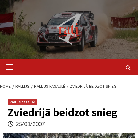
Skip
to
content
Primary
Menu
HOME
RALLIJS
RALLIJS PASAULĒ
ZVIEDRIJĀ BEIDZOT SNIEG
Rallijs pasaulē
Zviedrijā beidzot snieg
25/01/2007