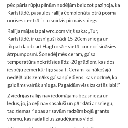
pēc pāris rūpju pilnām nedēļām beidzot paziņoja, ka
Karlstādē, pasaules rallija čempionāta otrā posma
norises centrā, ir uzsnidzis pirmais sniegs.
Rallija mājas lapai wrc.com viņš saka: „Tur,
Karlstādē, ir uzsniguši kādi 15-20cm sniega un
tikpat daudz arī Hagforsā – vietā, kur norisināsies
ātrpumposmi. Šonedēļ mēs ceram, gaisa
temperatūra nokritīsies līdz -20 grādiem, kas dos
iespēju zemei kārtīgi sasalt. Ceram, ka nākošajā
nedēļā būs zemāks gaisa spiediens, kas nozīmē, ka
gaidāms vairāk sniega. Pagaidām viss izskatās labi!”
Zviedrijas rallijs nav iedomājams bez sniega un
ledus, jo, ja ceļi nav sasaluši un pārklāti ar sniegu,
tad ziemas riepas ar savām radzēm bojā grants
virsmu, kas rada lielus zaudējumus videi.