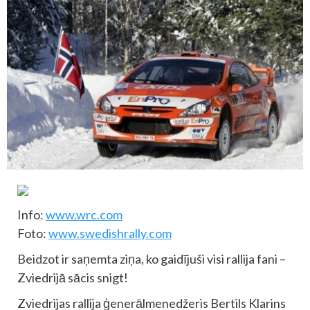
Info:
www.wrc.com
Foto:
www.swedishrally.com
Beidzot ir saņemta ziņa, ko gaidījuši visi rallija fani –
Zviedrijā sācis snigt!
Zviedrijas rallija ģenerālmenedžeris Bertils Klarins