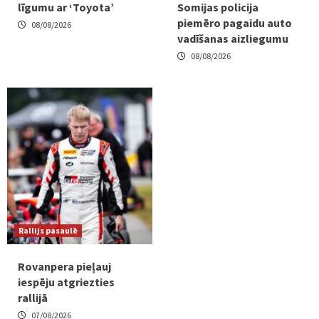
līgumu ar ‘Toyota’
Somijas policija
piemēro pagaidu auto
08/08/2026
vadīšanas aizliegumu
08/08/2026
Rallijs pasaulē
Rovanpera pieļauj
iespēju atgriezties
rallijā
07/08/2026