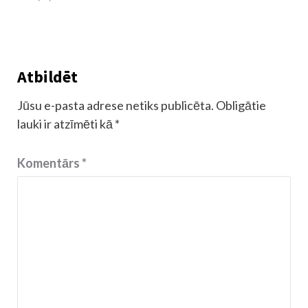
Atbildēt
Jūsu e-pasta adrese netiks publicēta.
Obligātie
lauki ir atzīmēti kā
*
Komentārs
*