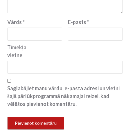
Vārds
*
E-pasts
*
Tīmekļa
vietne
Saglabājiet manu vārdu, e-pasta adresi un vietni
šajā pārlūkprogrammā nākamajai reizei, kad
vēlēšos pievienot komentāru.