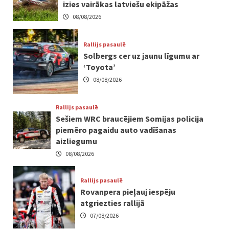
izies vairākas latviešu ekipāžas
08/08/2026
Rallijs pasaulē
Solbergs cer uz jaunu līgumu ar
‘Toyota’
08/08/2026
Rallijs pasaulē
Sešiem WRC braucējiem Somijas policija
piemēro pagaidu auto vadīšanas
aizliegumu
08/08/2026
Rallijs pasaulē
Rovanpera pieļauj iespēju
atgriezties rallijā
07/08/2026