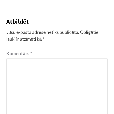
Atbildēt
Jūsu e-pasta adrese netiks publicēta.
Obligātie
lauki ir atzīmēti kā
*
Komentārs
*