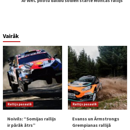
Ar WRC pilotu dalību šodien startē Moncas rallijs
Vairāk
Rallijs pasaulē
Rallijs pasaulē
Noivils: “Somijas rallijs
Evanss un Ārmstrongs
ir pārāk ātrs”
Grempianas rallijā