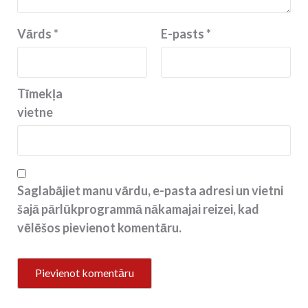
Vārds
*
E-pasts
*
Tīmekļa
vietne
Saglabājiet manu vārdu, e-pasta adresi un vietni
šajā pārlūkprogrammā nākamajai reizei, kad
vēlēšos pievienot komentāru.