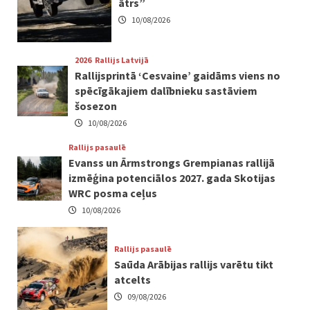
ātrs”
10/08/2026
2026
Rallijs Latvijā
Rallijsprintā ‘Cesvaine’ gaidāms viens no
spēcīgākajiem dalībnieku sastāviem
šosezon
10/08/2026
Rallijs pasaulē
Evanss un Ārmstrongs Grempianas rallijā
izmēģina potenciālos 2027. gada Skotijas
WRC posma ceļus
10/08/2026
Rallijs pasaulē
Saūda Arābijas rallijs varētu tikt
atcelts
09/08/2026