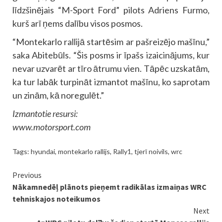
līdzšinējais “M-Sport Ford” pilots Adriens Furmo,
kurš arī ņems dalību visos posmos.
“Montekarlo rallijā startēsim ar pašreizējo mašīnu,”
saka Abitebūls. “Šis posms ir īpašs izaicinājums, kur
nevar uzvarēt ar tīro ātrumu vien. Tāpēc uzskatām,
ka tur labāk turpināt izmantot mašīnu, ko saprotam
un zinām, kā noregulēt.”
Izmantotie resursi:
www.motorsport.com
Tags:
hyundai
,
montekarlo rallijs
,
Rally1
,
tjerī noivils
,
wrc
Continue
Previous
Nākamnedēļ plānots pieņemt radikālas izmaiņas WRC
Reading
tehniskajos noteikumos
Next