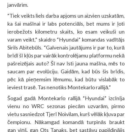
janvārim.
“Tiek veikts liels darba apjoms un aizvien uzskatām,
ka šai mašīnai ir labs potenciāls, bet mums ir ļoti
ierobežots kilometru skaits, ko esam veikuši un
varam veikt,” skaidro “Hyundai” komandas vadītājs
Sirils Abitebūls. “Galvenais jautājums ir par to, kurā
brīdī šī kļūs par vairāk kontrolējamu platformu nekā
pašreizējais auto? Šī nav īsti jauna mašīna, mēs to
saucam par evolūciju. Gaidām, kad būs šis brīdis,
pēc kā pieņemsim lēmumu, kad būtu vislabāk to
ieviest trasē. Tas nenotiks Montekarlo rallijā.”
Šogad gadā Montekarlo rallijā “Hyundai” izcīnīja
vienu no WRC sezonas piecām uzvarām, pirmo
vietu sasniedzot Tjerī Noivilam, kurš vēlāk kļuva par
čempionu. Nākamgad komandā turpinās braukt
gan viņš, gan Ots Tanaks, bet sastāvu papildinājis