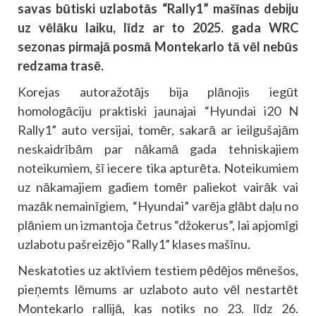
savas būtiski uzlabotās “Rally1” mašīnas debiju
uz vēlāku laiku, līdz ar to 2025. gada WRC
sezonas pirmajā posmā Montekarlo tā vēl nebūs
redzama trasē.
Korejas autoražotājs bija plānojis iegūt
homologāciju praktiski jaunajai “Hyundai i20 N
Rally1” auto versijai, tomēr, sakarā ar ieilgušajām
neskaidrībām par nākamā gada tehniskajiem
noteikumiem, šī iecere tika apturēta. Noteikumiem
uz nākamajiem gadiem tomēr paliekot vairāk vai
mazāk nemainīgiem, “Hyundai” varēja glābt daļu no
plāniem un izmantoja četrus “džokerus”, lai apjomīgi
uzlabotu pašreizējo “Rally1” klases mašīnu.
Neskatoties uz aktīviem testiem pēdējos mēnešos,
pieņemts lēmums ar uzlaboto auto vēl nestartēt
Montekarlo rallijā, kas notiks no 23. līdz 26.