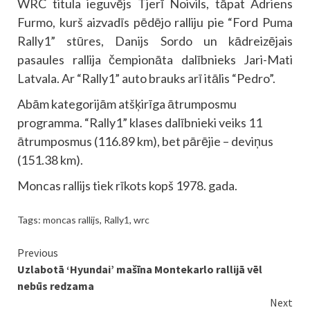
WRC titula ieguvējs Tjerī Noivils, tāpat Adriens
Furmo, kurš aizvadīs pēdējo ralliju pie “Ford Puma
Rally1” stūres, Danijs Sordo un kādreizējais
pasaules rallija čempionāta dalībnieks Jari-Mati
Latvala. Ar “Rally1” auto brauks arī itālis “Pedro”.
Abām kategorijām atšķirīga ātrumposmu
programma. “Rally1” klases dalībnieki veiks 11
ātrumposmus (116.89 km), bet pārējie – deviņus
(151.38 km).
Moncas rallijs tiek rīkots kopš 1978. gada.
Tags:
moncas rallijs
,
Rally1
,
wrc
Continue
Previous
Uzlabotā ‘Hyundai’ mašīna Montekarlo rallijā vēl
Reading
nebūs redzama
Next