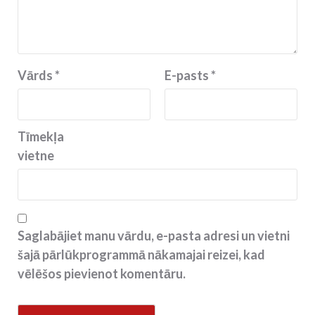
Vārds
*
E-pasts
*
Tīmekļa
vietne
Saglabājiet manu vārdu, e-pasta adresi un vietni
šajā pārlūkprogrammā nākamajai reizei, kad
vēlēšos pievienot komentāru.