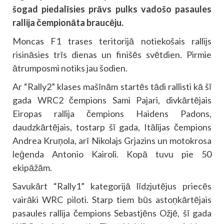
šogad piedalīsies prāvs pulks vadošo pasaules
rallija čempionāta braucēju.
Moncas F1 trases teritorijā notiekošais rallijs
risināsies trīs dienas un finišēs svētdien. Pirmie
ātrumposmi notiks jau šodien.
Ar “Rally2” klases mašīnām startēs tādi rallisti kā šī
gada WRC2 čempions Sami Pajari, divkārtējais
Eiropas rallija čempions Haidens Padons,
daudzkārtējais, tostarp šī gada, Itālijas čempions
Andrea Kruņola, arī Nikolajs Grjazins un motokrosa
leģenda Antonio Kairoli. Kopā tuvu pie 50
ekipāžām.
Savukārt “Rally1” kategorijā līdzjutējus priecēs
vairāki WRC piloti. Starp tiem būs astoņkārtējais
pasaules rallija čempions Sebastjēns Ožjē, šī gada