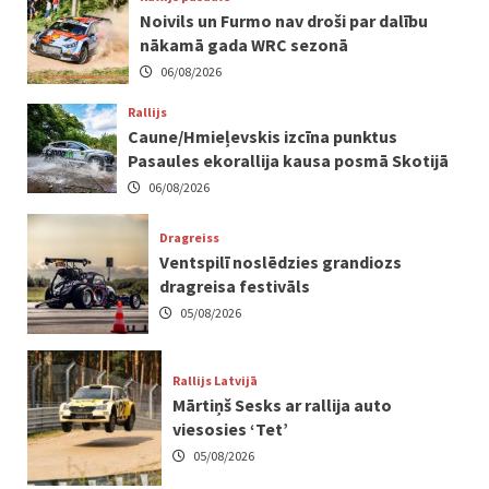
Noivils un Furmo nav droši par dalību
nākamā gada WRC sezonā
06/08/2026
Rallijs
Caune/Hmieļevskis izcīna punktus
Pasaules ekorallija kausa posmā Skotijā
06/08/2026
Dragreiss
Ventspilī noslēdzies grandiozs
dragreisa festivāls
05/08/2026
Rallijs Latvijā
Mārtiņš Sesks ar rallija auto
viesosies ‘Tet’
05/08/2026