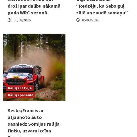
droši par dalību nākamā
“Redzēju, ka Sebs guļ
gada WRC sezonā
zālē un zaudē samaņu”
06/08/2026
05/08/2026
Rallijs Latvijā
Rallijs pasaulē
Sesks/Francis ar
atjaunoto auto
sasniedz Somijas rallija
finišu, uzvaru izcīna