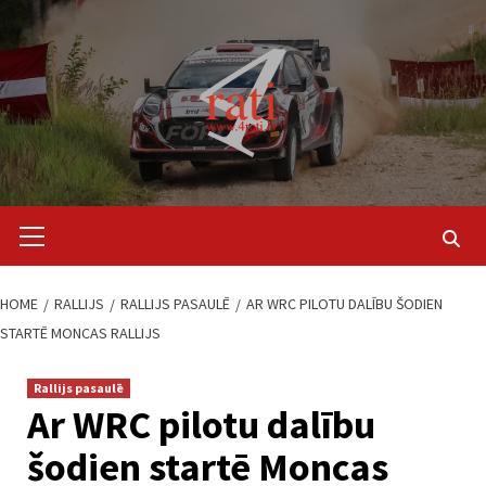
Skip
to
content
Primary
Menu
HOME
RALLIJS
RALLIJS PASAULĒ
AR WRC PILOTU DALĪBU ŠODIEN
STARTĒ MONCAS RALLIJS
Rallijs pasaulē
Ar WRC pilotu dalību
šodien startē Moncas