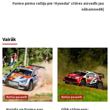
Furmo pirmo ralliju pie ‘Hyundai’ stūres aizvadīs jau
nākamnedēļ
Vairāk
Rallijs pasaulē
Rallijs pasaulē
Noivils un Furmo nav
Ožjē stūrmanis: