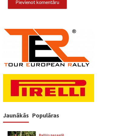
Jaunākās
Populāras
Rallijs pasaulē