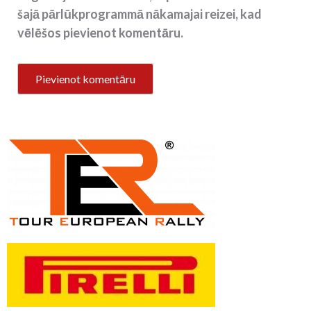
šajā pārlūkprogrammā nākamajai reizei, kad
vēlēšos pievienot komentāru.