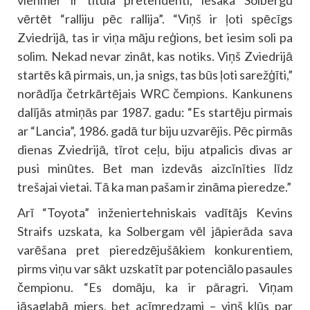
vienmēr ir titula pretendenti, iesaka Solbergu
vērtēt “ralliju pēc rallija”. “Viņš ir ļoti spēcīgs
Zviedrijā, tas ir viņa māju reģions, bet iesim soli pa
solim. Nekad nevar zināt, kas notiks. Viņš Zviedrijā
startēs kā pirmais, un, ja snigs, tas būs ļoti sarežģīti,”
norādīja četrkārtējais WRC čempions. Kankunens
dalījās atmiņās par 1987. gadu: “Es startēju pirmais
ar “Lancia”, 1986. gadā tur biju uzvarējis. Pēc pirmās
dienas Zviedrijā, tīrot ceļu, biju atpalicis divas ar
pusi minūtes. Bet man izdevās aizcīnīties līdz
trešajai vietai. Tā ka man pašam ir zināma pieredze.”
Arī “Toyota” inženiertehniskais vadītājs Kevins
Straifs uzskata, ka Solbergam vēl jāpierāda sava
varēšana pret pieredzējušākiem konkurentiem,
pirms viņu var sākt uzskatīt par potenciālo pasaules
čempionu. “Es domāju, ka ir pāragri. Viņam
jāsaglabā miers, bet acīmredzami – viņš kļūs par