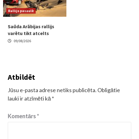
Rallijs pasaulē
Saūda Arābijas rallijs
varētu tikt atcelts
09/08/2026
Atbildēt
Jūsu e-pasta adrese netiks publicēta.
Obligātie
lauki ir atzīmēti kā
*
Komentārs
*