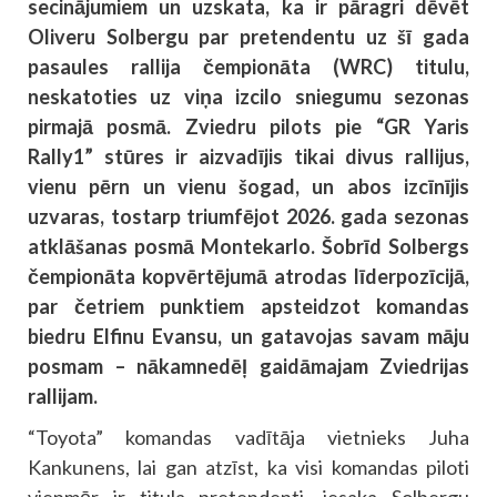
secinājumiem un uzskata, ka ir pāragri dēvēt
Oliveru Solbergu par pretendentu uz šī gada
pasaules rallija čempionāta (WRC) titulu,
neskatoties uz viņa izcilo sniegumu sezonas
pirmajā posmā. Zviedru pilots pie “GR Yaris
Rally1” stūres ir aizvadījis tikai divus rallijus,
vienu pērn un vienu šogad, un abos izcīnījis
uzvaras, tostarp triumfējot 2026. gada sezonas
atklāšanas posmā Montekarlo. Šobrīd Solbergs
čempionāta kopvērtējumā atrodas līderpozīcijā,
par četriem punktiem apsteidzot komandas
biedru Elfinu Evansu, un gatavojas savam māju
posmam – nākamnedēļ gaidāmajam Zviedrijas
rallijam.
“Toyota” komandas vadītāja vietnieks Juha
Kankunens, lai gan atzīst, ka visi komandas piloti