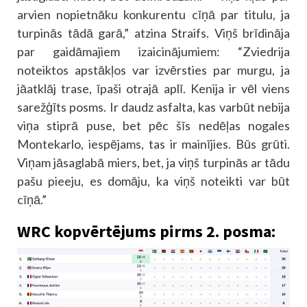
arvien nopietnāku konkurentu cīņā par titulu, ja
turpinās tādā garā,” atzina Straifs. Viņš brīdināja
par gaidāmajiem izaicinājumiem: “Zviedrija
noteiktos apstākļos var izvērsties par murgu, ja
jāatklāj trase, īpaši otrajā aplī. Kenija ir vēl viens
sarežģīts posms. Ir daudz asfalta, kas varbūt nebija
viņa stiprā puse, bet pēc šīs nedēļas nogales
Montekarlo, iespējams, tas ir mainījies. Būs grūti.
Viņam jāsaglabā miers, bet, ja viņš turpinās ar tādu
pašu pieeju, es domāju, ka viņš noteikti var būt
cīņā.”
WRC kopvērtējums pirms 2. posma: