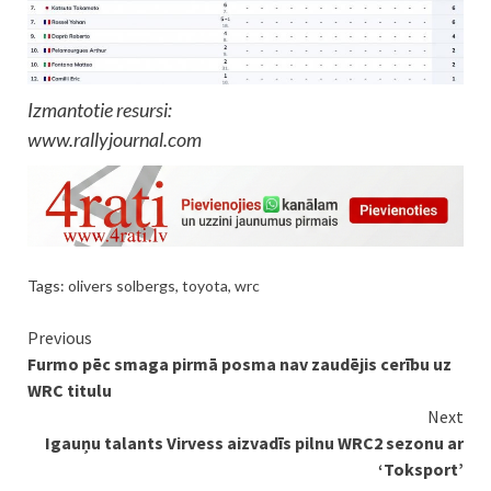
Izmantotie resursi:
www.rallyjournal.com
Tags:
olivers solbergs
,
toyota
,
wrc
Continue
Previous
Furmo pēc smaga pirmā posma nav zaudējis cerību uz
Reading
WRC titulu
Next
Igauņu talants Virvess aizvadīs pilnu WRC2 sezonu ar
‘Toksport’