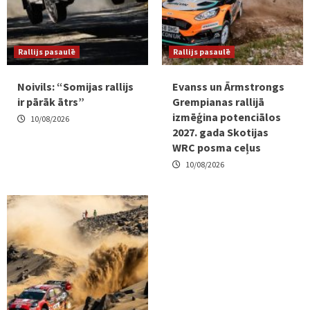
Rallijs pasaulē
Rallijs pasaulē
Noivils: “Somijas rallijs
Evanss un Ārmstrongs
ir pārāk ātrs”
Grempianas rallijā
izmēģina potenciālos
10/08/2026
2027. gada Skotijas
WRC posma ceļus
10/08/2026