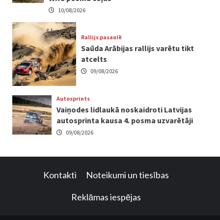
10/08/2026
Rallijs pasaulē
Saūda Arābijas rallijs varētu tikt
atcelts
09/08/2026
Autosprints
Vaiņodes lidlaukā noskaidroti Latvijas
autosprinta kausa 4. posma uzvarētāji
09/08/2026
Kontakti
Noteikumi un tiesības
Reklāmas iespējas