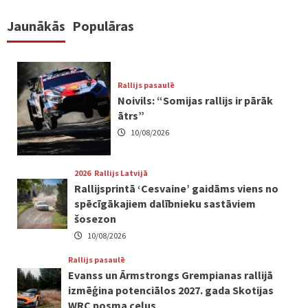
Jaunākās
Populāras
Rallijs pasaulē
Noivils: “Somijas rallijs ir pārāk
ātrs”
10/08/2026
2026
Rallijs Latvijā
Rallijsprintā ‘Cesvaine’ gaidāms viens no
spēcīgākajiem dalībnieku sastāviem
šosezon
10/08/2026
Rallijs pasaulē
Evanss un Ārmstrongs Grempianas rallijā
izmēģina potenciālos 2027. gada Skotijas
WRC posma ceļus