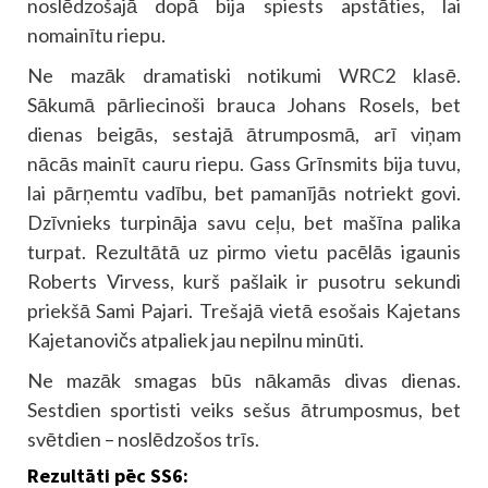
noslēdzošajā dopā bija spiests apstāties, lai
nomainītu riepu.
Ne mazāk dramatiski notikumi WRC2 klasē.
Sākumā pārliecinoši brauca Johans Rosels, bet
dienas beigās, sestajā ātrumposmā, arī viņam
nācās mainīt cauru riepu. Gass Grīnsmits bija tuvu,
lai pārņemtu vadību, bet pamanījās notriekt govi.
Dzīvnieks turpināja savu ceļu, bet mašīna palika
turpat. Rezultātā uz pirmo vietu pacēlās igaunis
Roberts Virvess, kurš pašlaik ir pusotru sekundi
priekšā Sami Pajari. Trešajā vietā esošais Kajetans
Kajetanovičs atpaliek jau nepilnu minūti.
Ne mazāk smagas būs nākamās divas dienas.
Sestdien sportisti veiks sešus ātrumposmus, bet
svētdien – noslēdzošos trīs.
Rezultāti pēc SS6: