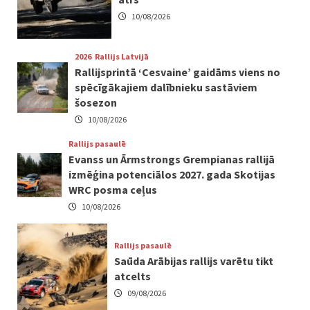
10/08/2026
2026
Rallijs Latvijā
Rallijsprintā ‘Cesvaine’ gaidāms viens no
spēcīgākajiem dalībnieku sastāviem
šosezon
10/08/2026
Rallijs pasaulē
Evanss un Ārmstrongs Grempianas rallijā
izmēģina potenciālos 2027. gada Skotijas
WRC posma ceļus
10/08/2026
Rallijs pasaulē
Saūda Arābijas rallijs varētu tikt
atcelts
09/08/2026