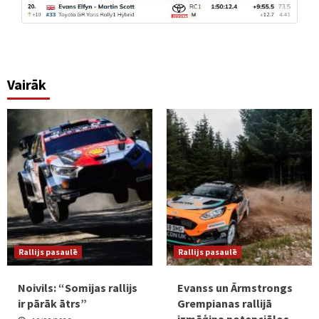
Vairāk
Rallijs pasaulē
Rallijs pasaulē
Noivils: “Somijas rallijs
Evanss un Ārmstrongs
ir pārāk ātrs”
Grempianas rallijā
izmēģina potenciālos