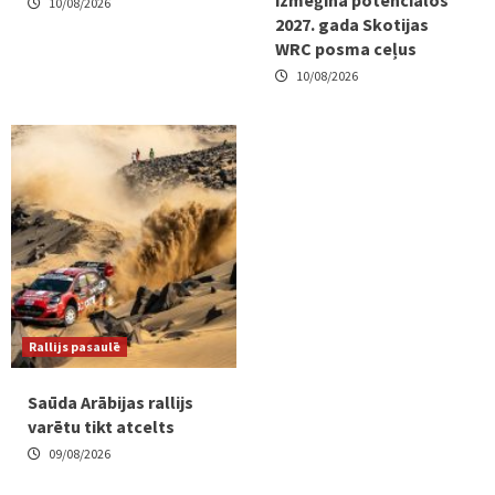
10/08/2026
2027. gada Skotijas
WRC posma ceļus
10/08/2026
Rallijs pasaulē
Saūda Arābijas rallijs
varētu tikt atcelts
09/08/2026