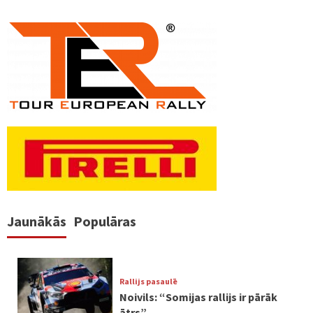
Jaunākās
Populāras
Rallijs pasaulē
Noivils: “Somijas rallijs ir pārāk
ātrs”