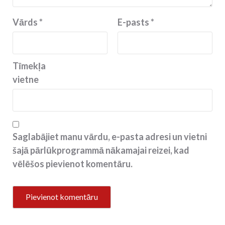
Vārds
*
E-pasts
*
Tīmekļa
vietne
Saglabājiet manu vārdu, e-pasta adresi un vietni
šajā pārlūkprogrammā nākamajai reizei, kad
vēlēšos pievienot komentāru.