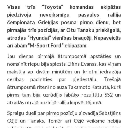
Visas trīs “Toyota” komandas ekipāžas
piedzīvoja neveiksmīgu pasaules rallija
čempionāta Grieķijas posma pirmo dienu, bet
pirmajās trīs pozīcijās, ar Otu Tanaku priekšgalā,
atrodas “Hyundai” vienības braucēji. Nepaveicās
arī abām “M-Sport Ford” ekipāžām.
Jau dienas pirmajā ātrumposmā apstāties un
nomainīt riepu bija spiests Elfins Evanss, kas viņam
maksāja ap divām minūtēm un krietni iedragāja
cerības pacīnīties par pjedestālu. Trešajā
ātrumposmā riteni nolauza Takamoto Katsuta, kurš
pirms tam bija uzrādījis labāko rezultātu SS2 un
atradās otrajā pozīcijā rallija kopvērtējumā.
Spraigu dueli par pirmo pozīciju aizvadīja Sebstjēns
Ožjē un Tanaks. Tomēr arī Ožjē veiksme nebija