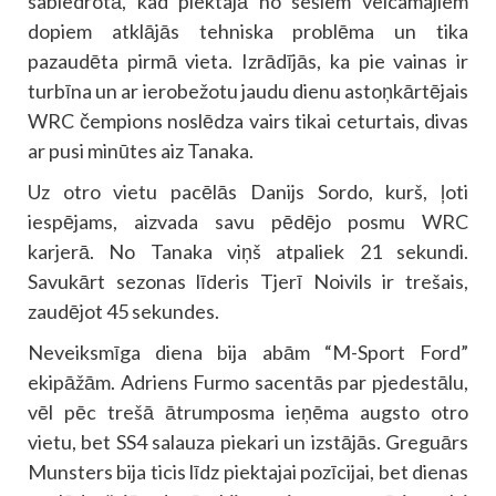
sabiedrotā, kad piektajā no sešiem veicamajiem
dopiem atklājās tehniska problēma un tika
pazaudēta pirmā vieta. Izrādījās, ka pie vainas ir
turbīna un ar ierobežotu jaudu dienu astoņkārtējais
WRC čempions noslēdza vairs tikai ceturtais, divas
ar pusi minūtes aiz Tanaka.
Uz otro vietu pacēlās Danijs Sordo, kurš, ļoti
iespējams, aizvada savu pēdējo posmu WRC
karjerā. No Tanaka viņš atpaliek 21 sekundi.
Savukārt sezonas līderis Tjerī Noivils ir trešais,
zaudējot 45 sekundes.
Neveiksmīga diena bija abām “M-Sport Ford”
ekipāžām. Adriens Furmo sacentās par pjedestālu,
vēl pēc trešā ātrumposma ieņēma augsto otro
vietu, bet SS4 salauza piekari un izstājās. Greguārs
Munsters bija ticis līdz piektajai pozīcijai, bet dienas