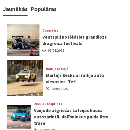
Jaunākās
Populāras
Dragreiss
Ventspilī noslēdzies grandiozs
dragreisa festivāls
05/08/2026
Rallijs Latvijā
Mārtiņš Sesks ar rallija auto
viesosies ‘Tet’
05/08/2026
2026
Autosprints
Vaiņodē atgriežas Latvijas kauss
autosprintā, dalībniekus gaida ātra
trase