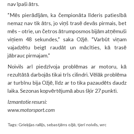
nav īpaši ātrs.
“Mēs pierādījām, ka čempionāta līderis patiesībā
nemaz nav tik ātrs, jo viņš trasē devās pirmais, bet
mēs – otrie, un četros ātrumposmos bijām atņēmuši
viņiem 48 sekundes,” saka Ožjē. “Varbūt viņam
vajadzētu beigt raudāt un mācīties, kā trasē
jābrauc pirmajam.”
Noivils arī piedzīvoja problēmas ar motoru, kā
rezultātā darbojās tikai trīs cilindri. Vēlāk problēma
ar turbīnu bija Ožjē, līdz ar to tika pazaudēts daudz
laika. Sezonas kopvērtējumā abus šķir 27 punkti.
Izmantotie resursi:
www.motorsport.com
Tags:
Grieķijas rallijs
,
sebastjēns ožjē
,
tjerī noivils
,
wrc