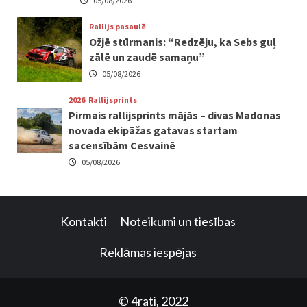
05/08/2026
Rallijs pasaulē
Ožjē stūrmanis: “Redzēju, ka Sebs guļ
zālē un zaudē samaņu”
05/08/2026
2026
Rallijsprints
Pirmais rallijsprints mājās – divas Madonas
novada ekipāžas gatavas startam
sacensībām Cesvainē
05/08/2026
Kontakti
Noteikumi un tiesības
Reklāmas iespējas
© 4rati, 2022