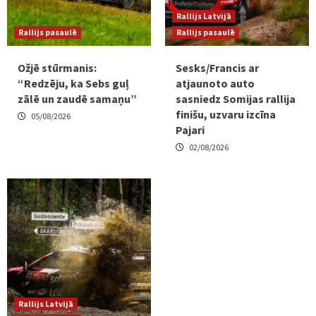
Rallijs Latvijā
Rallijs pasaulē
Rallijs pasaulē
Ožjē stūrmanis:
Sesks/Francis ar
“Redzēju, ka Sebs guļ
atjaunoto auto
zālē un zaudē samaņu”
sasniedz Somijas rallija
finišu, uzvaru izcīna
05/08/2026
Pajari
02/08/2026
Rallijs Latvijā