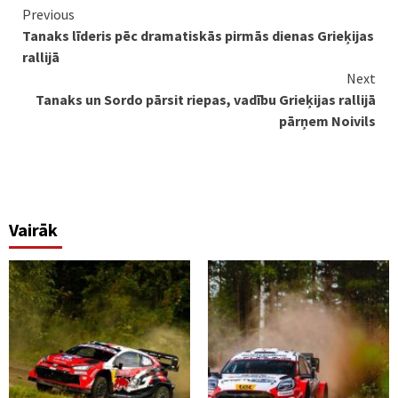
Continue
Previous
Tanaks līderis pēc dramatiskās pirmās dienas Grieķijas
Reading
rallijā
Next
Tanaks un Sordo pārsit riepas, vadību Grieķijas rallijā
pārņem Noivils
Vairāk