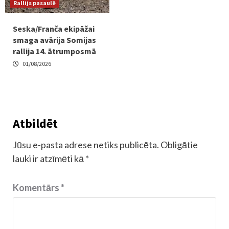
Rallijs pasaulē
Seska/Franča ekipāžai
smaga avārija Somijas
rallija 14. ātrumposmā
01/08/2026
Atbildēt
Jūsu e-pasta adrese netiks publicēta.
Obligātie
lauki ir atzīmēti kā
*
Komentārs
*