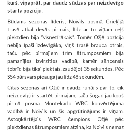
kurš, viņaprāt, par daudz sūdzas par neizdevīgo
starta pozīciju.
Būdams sezonas līderis, Noivils posmā Grieķijā
trasē atkal devās pirmais, līdz ar to viņam ceļš
piektdien bija “visnetīrākais”. Tomēr Ožjē pozīcija
nebija īpaši izdevīgāka, viņš trasē brauca otrais,
taču pēc pirmajiem trim ātrumposmiem bija
pamanījies izvirzīties vadībā, kamēr sāncensis
tobrīd bija tikai piektais, zaudējot 35 sekundes. Pēc
SS4 pārsvars pieauga jau līdz 48 sekundēm.
Citas sezonas arī Ožjē ir daudz runājis par to, cik
neizdevīgi ir startēt pirmajam, taču šogad jau kopš
pirmā posma Montekarlo WRC kopvērtējuma
vadībā ir Noivils un šis apgrūtinājums ir viņam.
Astoņkārtējais WRC čempions Ožjē pēc
piektdienas ātrumposmiem atzina, ka Noivils nemaz