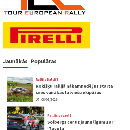
Jaunākās
Populāras
Rallijs Baltijā
Rokišķu rallijā nākamnedēļ uz starta
izies vairākas latviešu ekipāžas
08/08/2026
Rallijs pasaulē
Solbergs cer uz jaunu līgumu ar
‘Toyota’