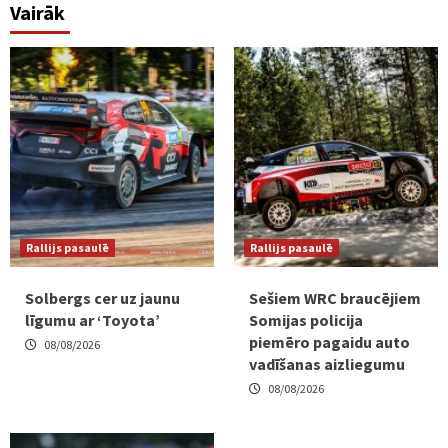
Vairāk
Rallijs pasaulē
Rallijs pasaulē
Solbergs cer uz jaunu
Sešiem WRC braucējiem
līgumu ar ‘Toyota’
Somijas policija
piemēro pagaidu auto
08/08/2026
vadīšanas aizliegumu
08/08/2026