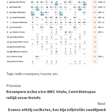
Tags:
kalle rovanpera
,
toyota
,
wrc
Continue
Previous
Rovanpera izcīna otro WRC titulu, Centrāleiropas
Reading
rallijā uzvar Noivils
Next
Evanss atklāj sacīkstes, kas bija izšķirošās zaudējumā