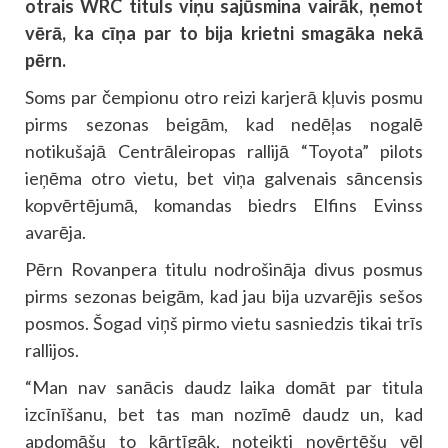
otrais WRC tituls viņu sajūsmina vairāk, ņemot
vērā, ka cīņa par to bija krietni smagāka nekā
pērn.
Soms par čempionu otro reizi karjerā kļuvis posmu
pirms sezonas beigām, kad nedēļas nogalē
notikušajā Centrāleiropas rallijā “Toyota” pilots
ieņēma otro vietu, bet viņa galvenais sāncensis
kopvērtējumā, komandas biedrs Elfins Evinss
avarēja.
Pērn Rovanpera titulu nodrošināja divus posmus
pirms sezonas beigām, kad jau bija uzvarējis sešos
posmos. Šogad viņš pirmo vietu sasniedzis tikai trīs
rallijos.
“Man nav sanācis daudz laika domāt par titula
izcīnīšanu, bet tas man nozīmē daudz un, kad
apdomāšu to kārtīgāk, noteikti novērtēšu vēl