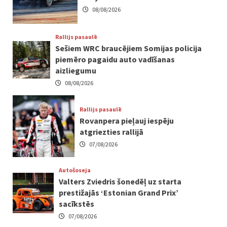
08/08/2026
Rallijs pasaulē
Sešiem WRC braucējiem Somijas policija
piemēro pagaidu auto vadīšanas
aizliegumu
08/08/2026
Rallijs pasaulē
Rovanpera pieļauj iespēju
atgriezties rallijā
07/08/2026
Autošoseja
Valters Zviedris šonedēļ uz starta
prestižajās ‘Estonian Grand Prix’
sacīkstēs
07/08/2026