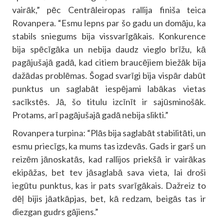
vairāk,” pēc Centrāleiropas rallija finiša teica
Rovanpera. “Esmu lepns par šo gadu un domāju, ka
stabils sniegums bija vissvarīgākais. Konkurence
bija spēcīgāka un nebija daudz vieglo brīžu, kā
pagājušajā gadā, kad citiem braucējiem biežāk bija
dažādas problēmas. Šogad svarīgi bija vispār dabūt
punktus un saglabāt iespējami labākas vietas
sacīkstēs. Jā, šo titulu izcīnīt ir sajūsminošāk.
Protams, arī pagājušajā gadā nebija slikti.”
Rovanpera turpina: “Plās bija saglabāt stabilitāti, un
esmu priecīgs, ka mums tas izdevās. Gads ir garš un
reizēm jānoskatās, kad rallijos priekšā ir vairākas
ekipāžas, bet tev jāsaglabā sava vieta, lai droši
iegūtu punktus, kas ir pats svarīgākais. Dažreiz to
dēļ bijis jāatkāpjas, bet, kā redzam, beigās tas ir
diezgan gudrs gājiens.”