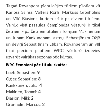
Tagad Rovanpera piepulcējies tādiem pilotiem kā
Karloss Sainss, Valters Rorls, Markuss Gronholms
un Miki Biasions, kuriem arī ir pa diviem tituliem.
Vairāk visā pasaules čempionāta vēsturē ir tikai
četriem – pa četriem tituliem Tomijam Makinenam
un Juham Kankunenam, astoņi Sebastjēnam Ožjē
un deviņi Sebastjēnam Lēbam. Rovanperam un vēl
tikai pieciem pilotiem WRC vēsturē izdevies
uzvarēt vairākas sezonas pēc kārtas.
WRC čempioni pēc titulu skaita:
Loeb, Sebastien:
9
Ogier, Sebastien:
8
Kankkunen, Juha:
4
Makinen, Tommi:
4
Biasion, Miki:
2
Gronholm, Marcus:
2