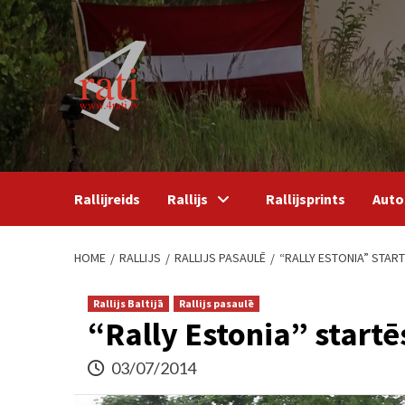
Skip
to
content
Rallijreids
Rallijs
Rallijsprints
Auto
HOME
RALLIJS
RALLIJS PASAULĒ
“RALLY ESTONIA” START
Rallijs Baltijā
Rallijs pasaulē
“Rally Estonia” startēs
03/07/2014