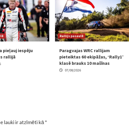
ulē
Rallijs pasaulē
 pieļauj iespēju
Paragvajas WRC rallijam
s rallijā
pieteiktas 60 ekipāžas, ‘Rally1’
klasē brauks 10 mašīnas
6
07/08/2026
e lauki ir atzīmēti kā
*