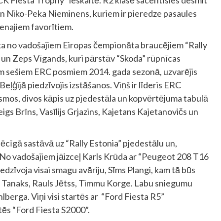
 Fiesta Trophy” ieskaitē. R2 klasē sacentīsies desmit
un Niko-Peka Nieminens, kuriem ir pieredze pasaules
enajiem favorītiem.
ka no vadošajiem Eiropas čempionāta braucējiem “Rally
i un Zeps Vīgands, kuri pārstāv “Skoda” rūpnīcas
iem sešiem ERC posmiem 2014. gada sezonā, uzvarējis
t Beļģijā piedzīvojis izstāšanos. Viņš ir līderis ERC
osmos, divos kāpis uz pjedestāla un kopvērtējuma tabulā
eigs Brīns, Vasīlijs Grjazins, Kajetans Kajetanovičs un
pēcīgā sastāvā uz “Rally Estonia” pjedestālu un,
i. No vadošajiem jāizceļ Karls Krūda ar “Peugeot 208 T16
dzīvoja visai smagu avāriju, Sīms Plangi, kam tā būs
ts Tanaks, Rauls Jētss, Timmu Korge. Labu sniegumu
lberga. Viņi visi startēs ar “Ford Fiesta R5”
ēs “Ford Fiesta S2000”.