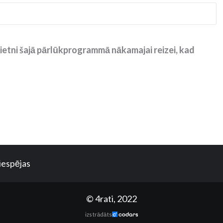
ietni šajā pārlūkprogrammā nākamajai reizei, kad
iespējas
© 4rati, 2022
izstrādāts