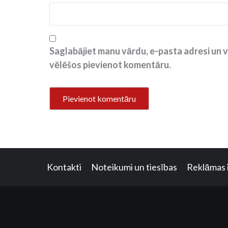
Saglabājiet manu vārdu, e-pasta adresi un v
vēlēšos pievienot komentāru.
Kontakti
Noteikumi un tiesības
Reklāmas 