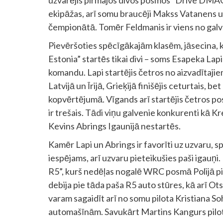
uzvarējis pirmajos divos posmos “Drive DMACK
ekipāžas, arī somu braucēji Makss Vatanens 
čempionātā. Tomēr Feldmanis ir viens no galv
Pievēršoties spēcīgākajām klasēm, jāsecina, 
Estonia” startēs tikai divi – soms Esapeka Lap
komandu. Lapi startējis četros no aizvadītaj
Latvijā un Īrijā, Grieķijā finišējis ceturtais, be
kopvērtējumā. Vīgands arī startējis četros p
ir trešais. Tādi viņu galvenie konkurenti kā Kr
Kevins Abrings Igaunijā nestartēs.
Kamēr Lapi un Abrings ir favorīti uz uzvaru, s
iespējams, arī uzvaru pieteikušies paši igauņ
R5”, kurš nedēļas nogalē WRC posmā Polijā pie
debija pie tāda paša R5 auto stūres, kā arī O
varam sagaidīt arī no somu pilota Kristiana Soh
automašīnām. Savukārt Martins Kangurs pilot