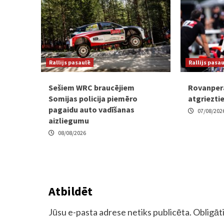
Rallijs pasaulē
Rallijs pasa
Sešiem WRC braucējiem
Rovanpera
Somijas policija piemēro
atgrieztie
pagaidu auto vadīšanas
07/08/202
aizliegumu
08/08/2026
Atbildēt
Jūsu e-pasta adrese netiks publicēta.
Obligāti