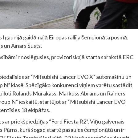
es Igaunijā gaidāmajā Eiropas rallija čempionāta posmā.
is un Ainars Šusts.
nsībām ir noslēgusies, provizoriskajā starta sarakstā ERC
piedalīsies ar “Mitsubishi Lancer EVO X” automašīnu un
oup N” klasē. Spēcīgāko konkurenci viņiem varētu sastādīt
ņu piloti Rolands Murakass, Markuss Abrams un Rainers
Group N” ieskaitē, startējot ar “Mitsubishi Lancer EVO
entīsies 18 ekipāžas.
s ar priekšpiedziņas “Ford Fiesta R2”. Viņu galvenais
rs Pārns, kurš šogad startē pasaules čempionātā un ir