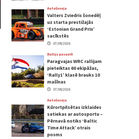
Autošoseja
Valters Zviedris šonedēļ
uz starta prestižajās
‘Estonian Grand Prix’
sacīkstēs
07/08/2026
Rallijs pasaulē
Paragvajas WRC rallijam
pieteiktas 60 ekipāžas,
‘Rally1’ klasē brauks 10
mašīnas
07/08/2026
Autošoseja
Kūrortpilsētas izklaides
satiekas ar autosportu –
Pērnavā notiks ‘Baltic
Time Attack’ otrais
posms