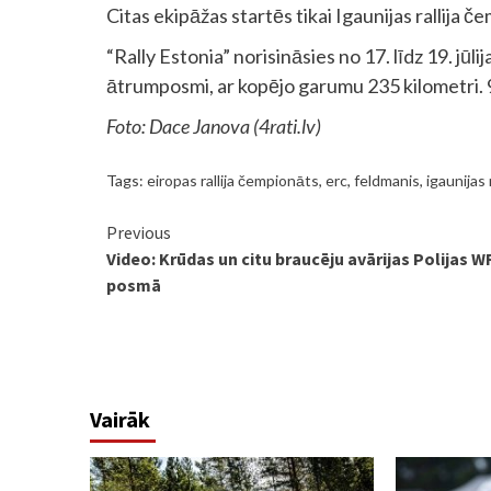
Citas ekipāžas startēs tikai Igaunijas rallija č
“Rally Estonia” norisināsies no 17. līdz 19. jūl
ātrumposmi, ar kopējo garumu 235 kilometri. 9
Foto: Dace Janova (4rati.lv)
Tags:
eiropas rallija čempionāts
,
erc
,
feldmanis
,
igaunijas r
Continue
Previous
Video: Krūdas un citu braucēju avārijas Polijas 
Reading
posmā
Vairāk