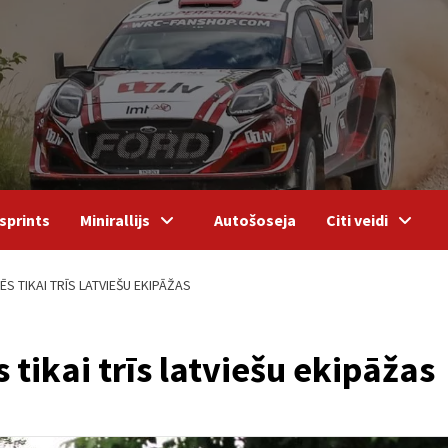
sprints
Minirallijs
Autošoseja
Citi veidi
ĒS TIKAI TRĪS LATVIEŠU EKIPĀŽAS
 tikai trīs latviešu ekipāžas