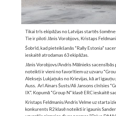
Tikai trīs ekipāžas no Latvijas startēs šomēn
Tie ir piloti Jānis Vorobjovs, Kristaps Feldman
Šobrīd, kad pieteikšanās “Rally Estonia” sace
ieskaitē atrodamas 63 ekipāžas.
Jānis Vorobjovs/Andris Mālnieks sacensībās 
noteikti ir vieni no favorītiem uz uzvaru “Gr
Aleksejs Lukjaņuks no Krievijas, kā arī igau
Auss. Arī Ainars Šusts/Ali Jansons cīnīsies “
IX”. Kopumā “Group N” klasē ERC ieskaitē sac
Kristaps Feldmanis/Andris Velme uz starta izie
konkurents R2 klasē noteikti ir igaunis Sande