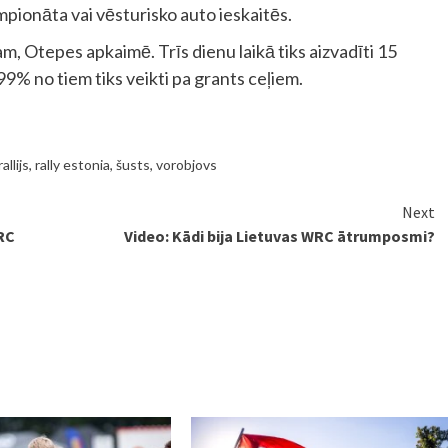
empionāta vai vēsturisko auto ieskaitēs.
ijam, Otepes apkaimē. Trīs dienu laikā tiks aizvadīti 15
9% no tiem tiks veikti pa grants ceļiem.
allijs
,
rally estonia
,
šusts
,
vorobjovs
Next
WRC
Video: Kādi bija Lietuvas WRC ātrumposmi?