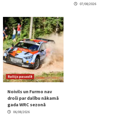
07/08/2026
Rallijs pasaulē
Noivils un Furmo nav
droši par dalību nākamā
gada WRC sezonā
06/08/2026