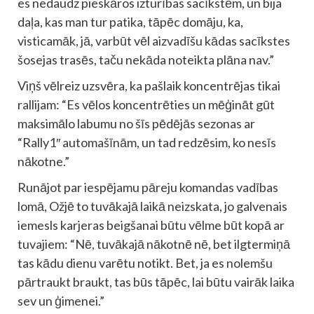
es nedaudz pieskāros izturības sacīkstēm, un bija
daļa, kas man tur patika, tāpēc domāju, ka,
visticamāk, jā, varbūt vēl aizvadīšu kādas sacīkstes
šosejas trasēs, taču nekāda noteikta plāna nav.”
Viņš vēlreiz uzsvēra, ka pašlaik koncentrējas tikai
rallijam: “Es vēlos koncentrēties un mēģināt gūt
maksimālo labumu no šīs pēdējās sezonas ar
“Rally1″ automašīnām, un tad redzēsim, ko nesīs
nākotne.”
Runājot par iespējamu pāreju komandas vadības
lomā, Ožjē to tuvākajā laikā neizskata, jo galvenais
iemesls karjeras beigšanai būtu vēlme būt kopā ar
tuvajiem: “Nē, tuvākajā nākotnē nē, bet ilgtermiņā
tas kādu dienu varētu notikt. Bet, ja es nolemšu
pārtraukt braukt, tas būs tāpēc, lai būtu vairāk laika
sev un ģimenei.”