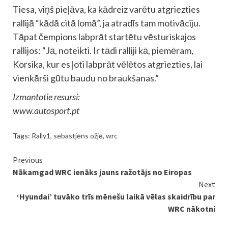
Tiesa, viņš pieļāva, ka kādreiz varētu atgriezties
rallijā “kādā citā lomā”, ja atradīs tam motivāciju.
Tāpat čempions labprāt startētu vēsturiskajos
rallijos: “Jā, noteikti. Ir tādi ralliji kā, piemēram,
Korsika, kur es ļoti labprāt vēlētos atgriezties, lai
vienkārši gūtu baudu no braukšanas.”
Izmantotie resursi:
www.autosport.pt
Tags:
Rally1
,
sebastjēns ožjē
,
wrc
Continue
Previous
Nākamgad WRC ienāks jauns ražotājs no Eiropas
Reading
Next
‘Hyundai’ tuvāko trīs mēnešu laikā vēlas skaidrību par
WRC nākotni