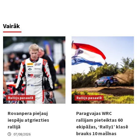
Vairāk
Rallijs pasaulē
Rallijs pasaulē
Rovanpera pieļauj
Paragvajas WRC
iespēju atgriezties
rallijam pieteiktas 60
rallijā
ekipāžas, ‘Rally1’ klasē
brauks 10 mašīnas
07/08/2026