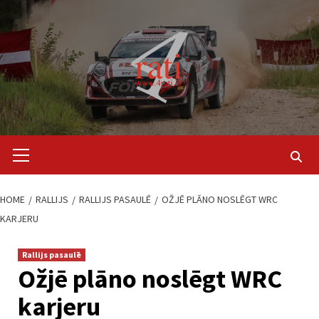
Skip
to
content
Primary
Menu
HOME
RALLIJS
RALLIJS PASAULĒ
OŽJĒ PLĀNO NOSLĒGT WRC
KARJERU
Rallijs pasaulē
Ožjē plāno noslēgt WRC
karjeru