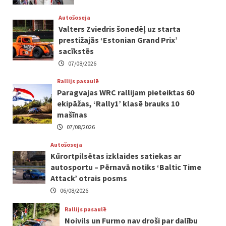
Autošoseja
Valters Zviedris šonedēļ uz starta
prestižajās ‘Estonian Grand Prix’
sacīkstēs
07/08/2026
Rallijs pasaulē
Paragvajas WRC rallijam pieteiktas 60
ekipāžas, ‘Rally1’ klasē brauks 10
mašīnas
07/08/2026
Autošoseja
Kūrortpilsētas izklaides satiekas ar
autosportu – Pērnavā notiks ‘Baltic Time
Attack’ otrais posms
06/08/2026
Rallijs pasaulē
Noivils un Furmo nav droši par dalību