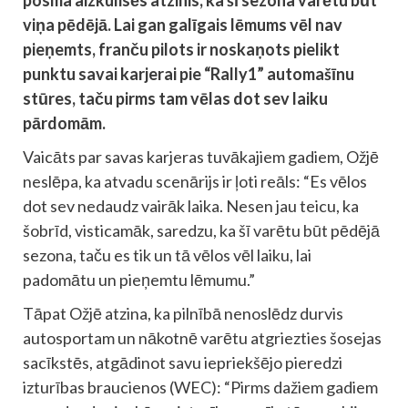
posma aizkulisēs atzinis, ka šī sezona varētu būt
viņa pēdējā. Lai gan galīgais lēmums vēl nav
pieņemts, franču pilots ir noskaņots pielikt
punktu savai karjerai pie “Rally1” automašīnu
stūres, taču pirms tam vēlas dot sev laiku
pārdomām.
Vaicāts par savas karjeras tuvākajiem gadiem, Ožjē
neslēpa, ka atvadu scenārijs ir ļoti reāls: “Es vēlos
dot sev nedaudz vairāk laika. Nesen jau teicu, ka
šobrīd, visticamāk, saredzu, ka šī varētu būt pēdējā
sezona, taču es tik un tā vēlos vēl laiku, lai
padomātu un pieņemtu lēmumu.”
Tāpat Ožjē atzina, ka pilnībā nenoslēdz durvis
autosportam un nākotnē varētu atgriezties šosejas
sacīkstēs, atgādinot savu iepriekšējo pieredzi
izturības braucienos (WEC): “Pirms dažiem gadiem