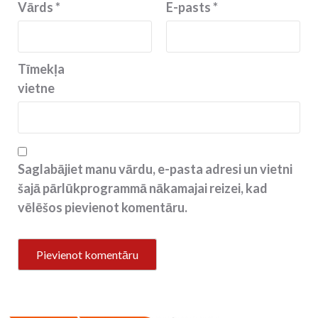
Vārds
*
E-pasts
*
Tīmekļa
vietne
Saglabājiet manu vārdu, e-pasta adresi un vietni
šajā pārlūkprogrammā nākamajai reizei, kad
vēlēšos pievienot komentāru.