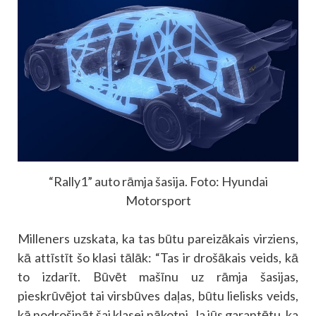
“Rally1” auto rāmja šasija. Foto: Hyundai
Motorsport
Milleners uzskata, ka tas būtu pareizākais virziens,
kā attīstīt šo klasi tālāk: “Tas ir drošākais veids, kā
to izdarīt. Būvēt mašīnu uz rāmja šasijas,
pieskrūvējot tai virsbūves daļas, būtu lielisks veids,
kā nodrošināt šai klasei nākotni. Ja jūs garantētu, ka