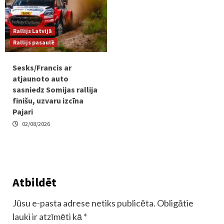
Rallijs Latvijā
Rallijs pasaulē
Sesks/Francis ar
atjaunoto auto
sasniedz Somijas rallija
finišu, uzvaru izcīna
Pajari
02/08/2026
Atbildēt
Jūsu e-pasta adrese netiks publicēta.
Obligātie
lauki ir atzīmēti kā
*