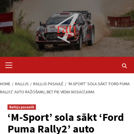
Skip
to
content
Primary
Menu
HOME
RALLIJS
RALLIJS PASAULĒ
‘M-SPORT’ SOLA SĀKT ‘FORD PUMA
RALLY2’ AUTO RAŽOŠANU, BET PIE VIENA NOSACĪJUMA
Rallijs pasaulē
‘M-Sport’ sola sākt ‘Ford
Puma Rally2’ auto