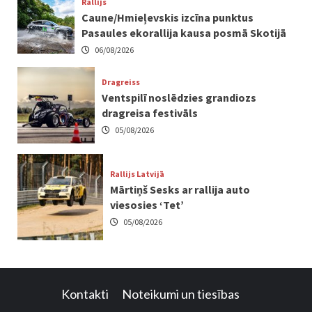
Rallijs
Caune/Hmieļevskis izcīna punktus
Pasaules ekorallija kausa posmā Skotijā
06/08/2026
Dragreiss
Ventspilī noslēdzies grandiozs
dragreisa festivāls
05/08/2026
Rallijs Latvijā
Mārtiņš Sesks ar rallija auto
viesosies ‘Tet’
05/08/2026
Kontakti
Noteikumi un tiesības