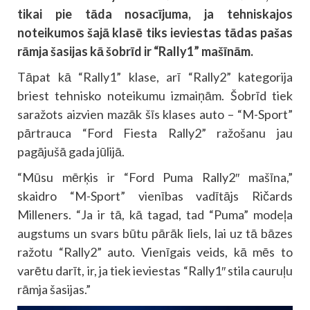
tikai pie tāda nosacījuma, ja tehniskajos
noteikumos šajā klasē tiks ieviestas tādas pašas
rāmja šasijas kā šobrīd ir “Rally1” mašīnām.
Tāpat kā “Rally1” klase, arī “Rally2” kategorija
briest tehnisko noteikumu izmaiņām. Šobrīd tiek
saražots aizvien mazāk šīs klases auto – “M-Sport”
pārtrauca “Ford Fiesta Rally2” ražošanu jau
pagājušā gada jūlijā.
“Mūsu mērķis ir “Ford Puma Rally2″ mašīna,”
skaidro “M-Sport” vienības vadītājs Ričards
Milleners. “Ja ir tā, kā tagad, tad “Puma” modeļa
augstums un svars būtu pārāk liels, lai uz tā bāzes
ražotu “Rally2” auto. Vienīgais veids, kā mēs to
varētu darīt, ir, ja tiek ieviestas “Rally1″ stila cauruļu
rāmja šasijas.”