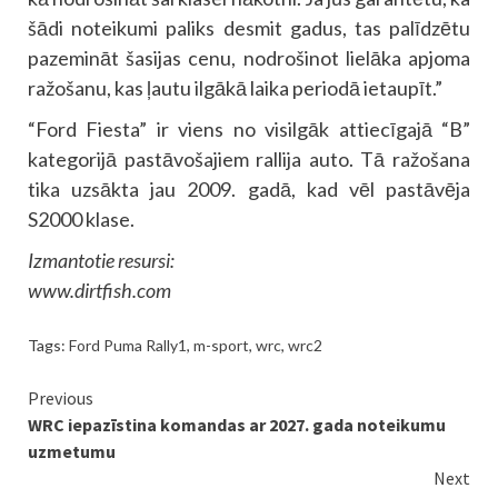
šādi noteikumi paliks desmit gadus, tas palīdzētu
pazemināt šasijas cenu, nodrošinot lielāka apjoma
ražošanu, kas ļautu ilgākā laika periodā ietaupīt.”
“Ford Fiesta” ir viens no visilgāk attiecīgajā “B”
kategorijā pastāvošajiem rallija auto. Tā ražošana
tika uzsākta jau 2009. gadā, kad vēl pastāvēja
S2000 klase.
Izmantotie resursi:
www.dirtfish.com
Tags:
Ford Puma Rally1
,
m-sport
,
wrc
,
wrc2
Continue
Previous
WRC iepazīstina komandas ar 2027. gada noteikumu
Reading
uzmetumu
Next