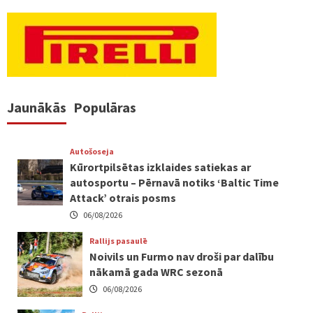
Jaunākās
Populāras
Autošoseja
Kūrortpilsētas izklaides satiekas ar
autosportu – Pērnavā notiks ‘Baltic Time
Attack’ otrais posms
06/08/2026
Rallijs pasaulē
Noivils un Furmo nav droši par dalību
nākamā gada WRC sezonā
06/08/2026