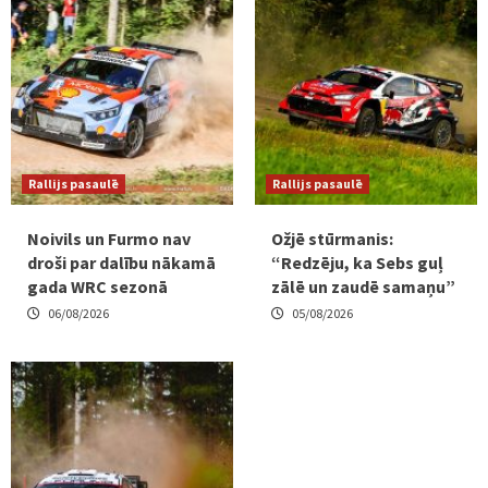
Rallijs pasaulē
Rallijs pasaulē
Noivils un Furmo nav
Ožjē stūrmanis:
droši par dalību nākamā
“Redzēju, ka Sebs guļ
gada WRC sezonā
zālē un zaudē samaņu”
06/08/2026
05/08/2026