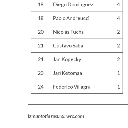
18
Diego Dominguez
4
18
Paolo Andreucci
4
20
Nicolás Fuchs
2
21
Gustavo Saba
2
21
Jan Kopecky
2
23
Jari Ketomaa
1
24
Federico Villagra
1
Izmantotie resursi: wrc.com