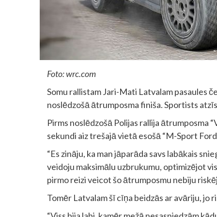
Foto: wrc.com
Somu rallistam Jari-Mati Latvalam pasaules če
noslēdzošā ātrumposma finiša. Sportists atzīst,
Pirms noslēdzošā Polijas rallija ātrumposma “
sekundi aiz trešajā vietā esošā “M-Sport Ford
“Es zināju, ka man jāparāda savs labākais snie
veidoju maksimālu uzbrukumu, optimizējot vi
pirmo reizi veicot šo ātrumposmu nebiju riskēj
Tomēr Latvalam šī cīņa beidzās ar avāriju, jo 
“Viss bija labi, kamēr mežā nesasniedzām kādu 