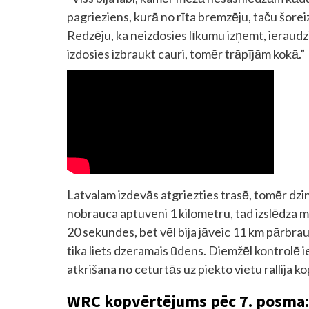
pagrieziens, kurā no rīta bremzēju, taču šoreiz 
Redzēju, ka neizdosies līkumu izņemt, ieraudzī
izdosies izbraukt cauri, tomēr trāpījām kokā.”
Latvalam izdevās atgriezties trasē, tomēr dzin
nobrauca aptuveni 1 kilometru, tad izslēdza mo
20 sekundes, bet vēl bija jāveic 11 km pārbrauc
tika liets dzeramais ūdens. Diemžēl kontrolē 
atkrišana no ceturtās uz piekto vietu rallija 
WRC kopvērtējums pēc 7. posma: