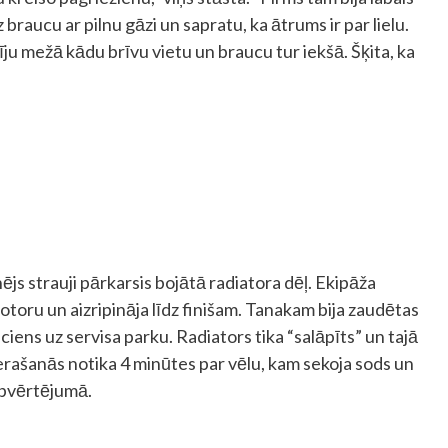
braucu ar pilnu gāzi un sapratu, ka ātrums ir par lielu.
ju mežā kādu brīvu vietu un braucu tur iekšā. Šķita, ka
ējs strauji pārkarsis bojātā radiatora dēļ. Ekipāža
toru un aizripināja līdz finišam. Tanakam bija zaudētas
iens uz servisa parku. Radiators tika “salāpīts” un tajā
ierašanās notika 4 minūtes par vēlu, kam sekoja sods un
kopvērtējumā.