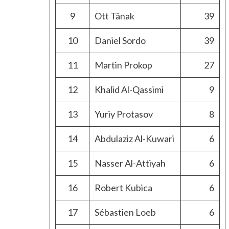
9
Ott Tänak
39
10
Daniel Sordo
39
11
Martin Prokop
27
12
Khalid Al-Qassimi
9
13
Yuriy Protasov
8
14
Abdulaziz Al-Kuwari
6
15
Nasser Al-Attiyah
6
16
Robert Kubica
6
17
Sébastien Loeb
6