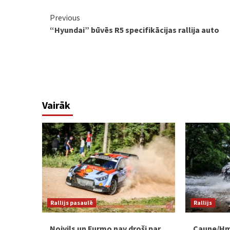
Continue
Previous
“Hyundai” būvēs R5 specifikācijas rallija auto
Reading
Vairāk
Rallijs pasaulē
Rallijs
Noivils un Furmo nav droši par
Caune/Hmi