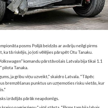
mpionāta posms Polijā beidzās ar avāriju neilgi pirms
 ka tā riskējis, jo ļoti vēlējies pārspēt Otu Tanaku.
Volkswagen” komandu pārstāvošais Latvala bija tikai 1.1
” pilota Tanaka.
gums, ja gribu viņu uzveikt,” skaidro Latvala. “Tāpēc
sus bremzēšanas punktus un uzņemoties risku vietās, kur
is.”
risks izrādījās pārāk neapdomīgs.
kreiso pagriezienu,” viņš stāsta. “Pirms tam bija labais