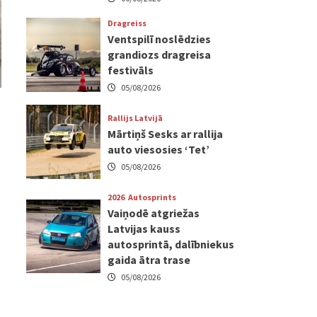
Dragreiss
Ventspilī noslēdzies
grandiozs dragreisa
festivāls
05/08/2026
Rallijs Latvijā
Mārtiņš Sesks ar rallija
auto viesosies ‘Tet’
05/08/2026
2026
Autosprints
Vaiņodē atgriežas
Latvijas kauss
autosprintā, dalībniekus
gaida ātra trase
05/08/2026