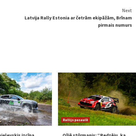
Next
Latvija Rally Estonia ar četrām ekipāžām, Brīnam
pirmais numurs
Rallijs pasaulē
eļevskis izcīna
Ožjē stūrmanis: “Redzēju, ka