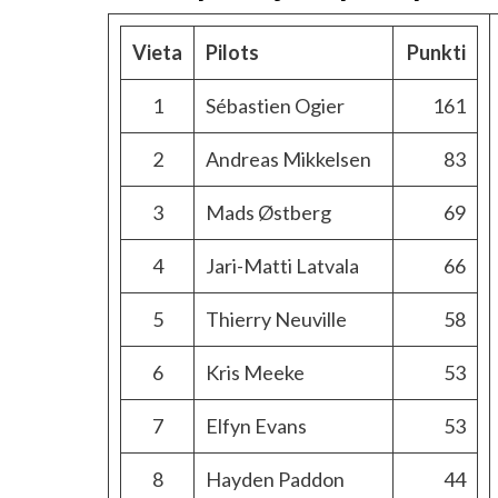
Vieta
Pilots
Punkti
1
Sébastien Ogier
161
2
Andreas Mikkelsen
83
3
Mads Østberg
69
4
Jari-Matti Latvala
66
5
Thierry Neuville
58
6
Kris Meeke
53
7
Elfyn Evans
53
8
Hayden Paddon
44