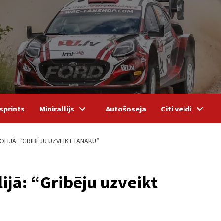
sprints
Minirallijs
Autošoseja
Citi veidi
OLIJĀ: “GRIBĒJU UZVEIKT TANAKU”
ijā: “Gribēju uzveikt