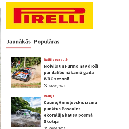
Jaunākās
Populāras
Rallijs pasaulē
Noivils un Furmo nav droši
par dalību nākamā gada
WRC sezonā
06/08/2026
Rallijs
Caune/Hmieļevskis izcīna
punktus Pasaules
ekorallija kausa posmā
Skotijā
06/08/2026