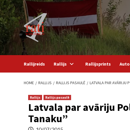
Skip
to
content
Rallijreids
Rallijs
Rallijsprints
Auto
HOME
RALLIJS
RALLIJS PASAULĒ
LATVALA PAR AVĀRIJU P
Rallijs
Rallijs pasaulē
Latvala par avāriju Pol
Tanaku”
10/07/2015