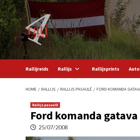
Skip
to
content
Rallijreids
Rallijs
Rallijsprints
Auto
HOME
RALLIJS
RALLIJS PASAULĒ
FORD KOMANDA GATAVA
Rallijs pasaulē
Ford komanda gatava 
25/07/2008