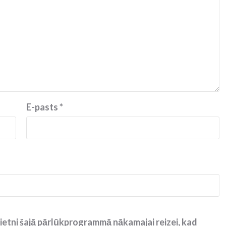
E-pasts
*
ietni šajā pārlūkprogrammā nākamajai reizei, kad