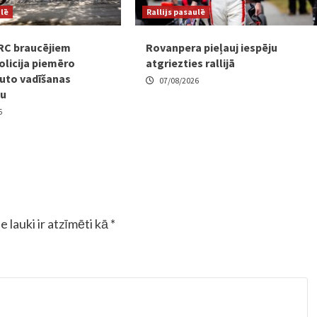
ulē
Rallijs pasaulē
RC braucējiem
Rovanpera pieļauj iespēju
olicija piemēro
atgriezties rallijā
uto vadīšanas
07/08/2026
mu
6
e lauki ir atzīmēti kā
*