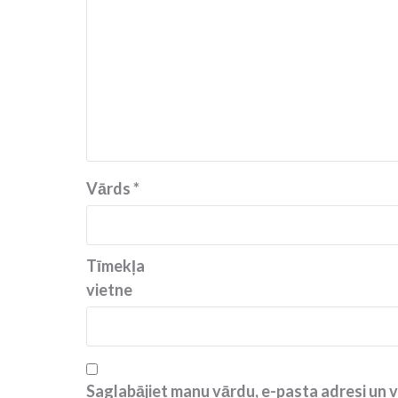
Vārds
*
Tīmekļa
vietne
Saglabājiet manu vārdu, e-pasta adresi un v