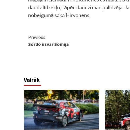
daudz līdzekļu, tāpēc daudzi man palīdzēja. Ja 
nobeigumā saka Hirvonens.
Continue
Previous
Sordo uzvar Somijā
Reading
Vairāk