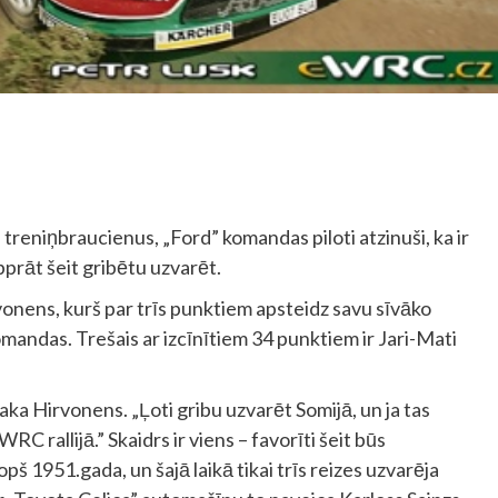
reniņbraucienus, „Ford” komandas piloti atzinuši, ka ir
labprāt šeit gribētu uzvarēt.
onens, kurš par trīs punktiem apsteidz savu sīvāko
andas. Trešais ar izcīnītiem 34 punktiem ir Jari-Mati
saka Hirvonens. „Ļoti gribu uzvarēt Somijā, un ja tas
C rallijā.” Skaidrs ir viens – favorīti šeit būs
opš 1951.gada, un šajā laikā tikai trīs reizes uzvarēja