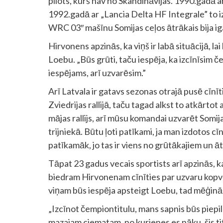
pilots, kurš nav no Skandināvijas. 1990.gadā a
1992.gadā ar „Lancia Delta HF Integrale” to i
WRC 03″ mašīnu Somijas ceļos ātrākais bija i
Hirvonens apzinās, ka viņš ir labā situācijā, l
Loebu. „Būs grūti, taču iespēja, ka izcīnīsim če
iespējams, arī uzvarēsim.”
Arī Latvala ir gatavs sezonas otrajā pusē cīnīt
Zviedrijas rallijā, taču tagad alkst to atkārtot 
mājas rallijs, arī mūsu komandai uzvarēt Somijas r
trijniekā. Būtu ļoti patīkami, ja man izdotos cī
patīkamāk, jo tas ir viens no grūtākajiem un āt
Tāpat 23 gadus vecais sportists arī apzinās, 
biedram Hirvonenam cīnīties par uzvaru kopv
viņam būs iespēja apsteigt Loebu, tad mēģinā
„Izcīnot čempiontitulu, mans sapnis būs pie
mazajam ciematam, no kurienes es nāku, šis ti