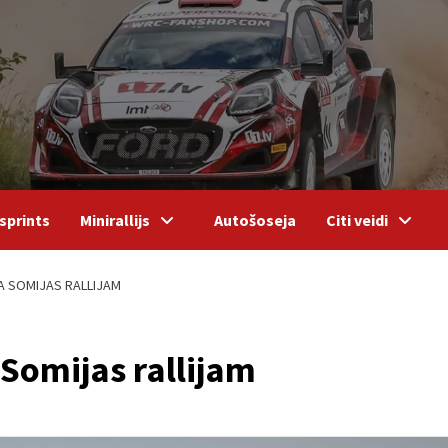
sprints
Minirallijs
Autošoseja
Citi veidi
 SOMIJAS RALLIJAM
Somijas rallijam