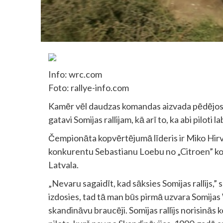
Info: wrc.com
Foto: rallye-info.com
Kamēr vēl daudzas komandas aizvada pēdējos t
gatavi Somijas rallijam, kā arī to, ka abi piloti 
Čempionāta kopvērtējumā līderis ir Miko Hirv
konkurentu Sebastianu Loebu no „Citroen” kom
Latvala.
„Nevaru sagaidīt, kad sāksies Somijas rallijs,” 
izdosies, tad tā man būs pirmā uzvara Somijas WR
skandināvu braucēji. Somijas rallijs norisinās k