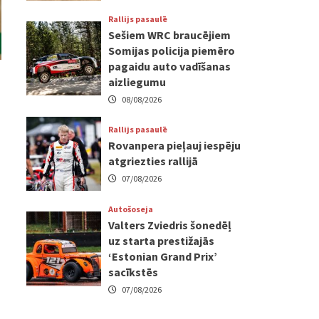
Rallijs pasaulē
Sešiem WRC braucējiem
Somijas policija piemēro
pagaidu auto vadīšanas
aizliegumu
08/08/2026
Rallijs pasaulē
Rovanpera pieļauj iespēju
atgriezties rallijā
07/08/2026
Autošoseja
Valters Zviedris šonedēļ
uz starta prestižajās
‘Estonian Grand Prix’
sacīkstēs
07/08/2026