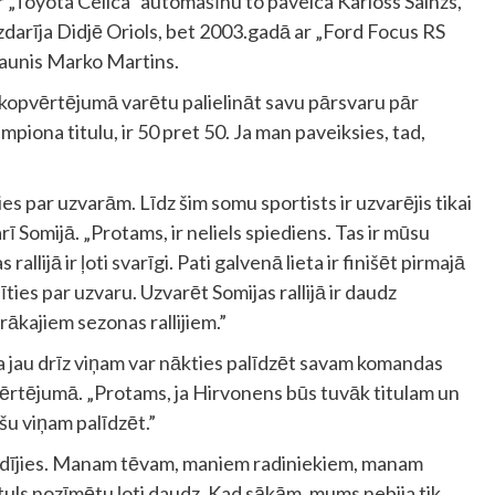
r „Toyota Celica” automašīnu to paveica Karloss Sainzs,
zdarīja Didjē Oriols, bet 2003.gadā ar „Ford Focus RS
gaunis Marko Martins.
ai kopvērtējumā varētu palielināt savu pārsvaru pār
mpiona titulu, ir 50 pret 50. Ja man paveiksies, tad,
ies par uzvarām. Līdz šim somu sportists ir uzvarējis tikai
arī Somijā. „Protams, ir neliels spiediens. Tas ir mūsu
allijā ir ļoti svarīgi. Pati galvenā lieta ir finišēt pirmajā
nīties par uzvaru. Uzvarēt Somijas rallijā ir daudz
rākajiem sezonas rallijiem.”
ka jau drīz viņam var nākties palīdzēt savam komandas
ērtējumā. „Protams, ja Hirvonens būs tuvāk titulam un
šu viņam palīdzēt.”
pildījies. Manam tēvam, maniem radiniekiem, manam
tuls nozīmētu ļoti daudz. Kad sākām, mums nebija tik