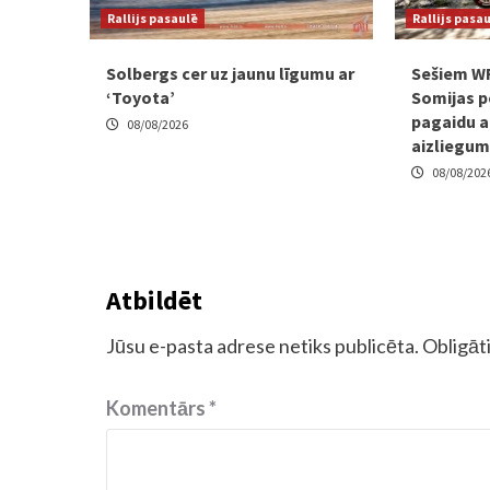
Rallijs pasaulē
Rallijs pasa
Solbergs cer uz jaunu līgumu ar
Sešiem W
‘Toyota’
Somijas p
pagaidu a
08/08/2026
aizliegu
08/08/202
Atbildēt
Jūsu e-pasta adrese netiks publicēta.
Obligāti
Komentārs
*