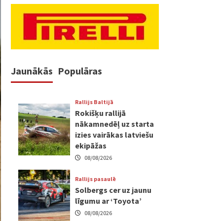
Jaunākās
Populāras
Rallijs Baltijā
Rokišķu rallijā
nākamnedēļ uz starta
izies vairākas latviešu
ekipāžas
08/08/2026
Rallijs pasaulē
Solbergs cer uz jaunu
līgumu ar ‘Toyota’
08/08/2026