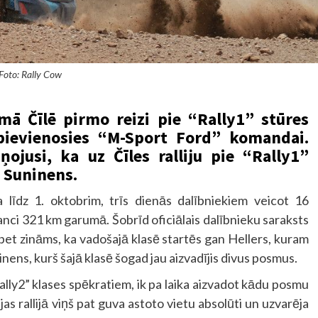
Foto: Rally Cow
mā Čīlē pirmo reizi pie “Rally1” stūres
 pievienosies “M-Sport Ford” komandai.
ojusi, ka uz Čīles ralliju pie “Rally1”
 Suninens.
a līdz 1. oktobrim, trīs dienās dalībniekiem veicot 16
nci 321 km garumā. Šobrīd oficiālais dalībnieku saraksts
et zināms, ka vadošajā klasē startēs gan Hellers, kuram
inens, kurš šajā klasē šogad jau aizvadījis divus posmus.
ally2” klases spēkratiem, ik pa laika aizvadot kādu posmu
as rallijā viņš pat guva astoto vietu absolūti un uzvarēja