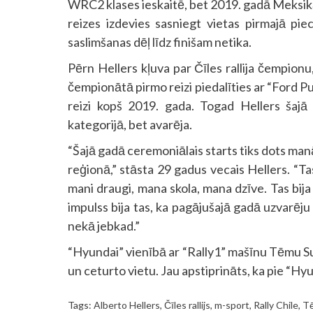
WRC2 klases ieskaitē, bet 2019. gadā Meksik
reizes izdevies sasniegt vietas pirmajā pi
saslimšanas dēļ līdz finišam netika.
Pērn Hellers kļuva par Čīles rallija čempio
čempionātā pirmo reizi piedalīties ar “Ford P
reizi kopš 2019. gada. Togad Hellers šaj
kategorijā, bet avarēja.
“Šajā gadā ceremoniālais starts tiks dots manā
reģionā,” stāsta 29 gadus vecais Hellers. “Tas i
mani draugi, mana skola, mana dzīve. Tas bija 
impulss bija tas, ka pagājušajā gadā uzvarēju
nekā jebkad.”
“Hyundai” vienībā ar “Rally1” mašīnu Tēmu Sun
un ceturto vietu. Jau apstiprināts, ka pie “Hyu
Tags:
Alberto Hellers
,
Čīles rallijs
,
m-sport
,
Rally Chile
,
T