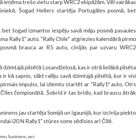
ā ieņēma trešo vietu starp WRC2 ekipāžām. Vēl vairākas
eciniekā. Šogad Hellers startēja Portugāles posmā, bet
nu, bet šogad izmantos iespēju savā māju posmā pasaules
uma Rally1” auto. “Rally Chile” atgriezies kalendārā pirmo
ā posmā brauca ar R5 auto, cīnījās par uzvaru WRC2
 dzimtajā pilsētā Losandželosā, kas ir otrā lielākā pilsēta
r kā sapnis, sākt ralliju savā dzimtajā pilsētā, kur ir visi
pirmais impulss, lai izlemtu startēt ar “Rally1″ auto. Otrs
 Čīles čempionātā. Šobrīd ir tas brīdis, kad braucu ātrāk
inens jau startēja Somijā un Igaunijā, kur izcīnīja piekto
ndai i20 N Rally1” stūres soms sēdīsies arī Čīlē.
ēmu Suninens
,
wrc