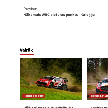
Continue
Previous
Nākamais WRC pieturas punkts – Grieķija
Reading
Vairāk
Rallijs pasaulē
Rallijs Latvi
Ožjē stūrmanis: “Redzēju, ka
Sesks/Fra