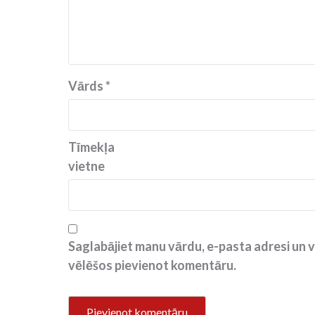
Vārds
*
Tīmekļa
vietne
Saglabājiet manu vārdu, e-pasta adresi un v
vēlēšos pievienot komentāru.