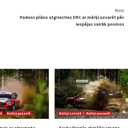
Next
Padons plāno atgriezties ERC ar mērķi uzvarēt pēc
iespējas vairāk posmos
jā
Rallijs pasaulē
Rallijs Latvijā
Rallijs pasaulē
ncis ar atjaunoto
Seska/Franča ekipāžai smaga