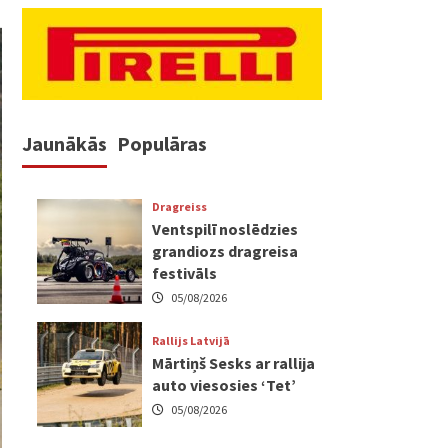
Jaunākās
Populāras
Dragreiss
Ventspilī noslēdzies
grandiozs dragreisa
festivāls
05/08/2026
Rallijs Latvijā
Mārtiņš Sesks ar rallija
auto viesosies ‘Tet’
05/08/2026