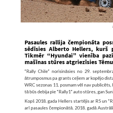
Pasaules rallija čempionāta pos
sēdīsies Alberto Hellers, kurš
Tikmēr “Hyundai” vienība paziņ
mašīnas stūres atgriezīsies Tēmu
“Rally Chile” norisināsies no 29. septembr
ātrumposmus pa grants ceļiem ar kopējo dista
WRC sezonas 11. posmam vēl nav publicēts, b
tā būs debija pie “Rally1” auto stūres, gan Sun
Kopš 2018. gada Hellers startējis ar R5 un “R
arī pasaules čempionātā. 2018. gadā Austrālij