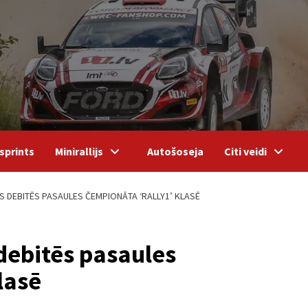
sprints
Minirallijs
Autošoseja
Citi veidi
S DEBITĒS PASAULES ČEMPIONĀTA ‘RALLY1’ KLASĒ
 debitēs pasaules
lasē