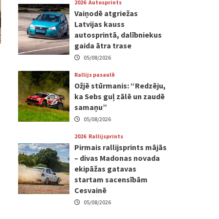
2026
Autosprints
Vaiņodē atgriežas
Latvijas kauss
autosprintā, dalībniekus
gaida ātra trase
05/08/2026
Rallijs pasaulē
Ožjē stūrmanis: “Redzēju,
ka Sebs guļ zālē un zaudē
samaņu”
05/08/2026
2026
Rallijsprints
Pirmais rallijsprints mājās
– divas Madonas novada
ekipāžas gatavas
startam sacensībām
Cesvainē
05/08/2026