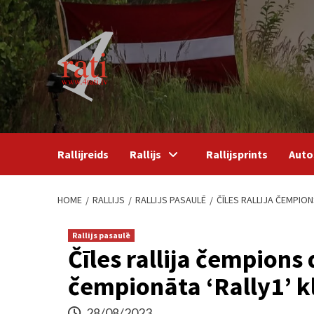
Skip
to
content
Rallijreids
Rallijs
Rallijsprints
Auto
HOME
RALLIJS
RALLIJS PASAULĒ
ČĪLES RALLIJA ČEMPION
Rallijs pasaulē
Čīles rallija čempions
čempionāta ‘Rally1’ k
28/08/2023