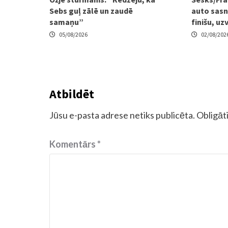
Sebs guļ zālē un zaudē
auto sasni
samaņu”
finišu, uz
05/08/2026
02/08/202
Atbildēt
Jūsu e-pasta adrese netiks publicēta.
Obligāti
Komentārs
*