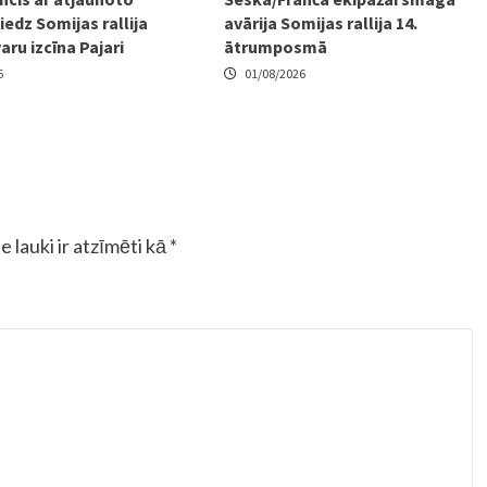
edz Somijas rallija
avārija Somijas rallija 14.
varu izcīna Pajari
ātrumposmā
6
01/08/2026
e lauki ir atzīmēti kā
*