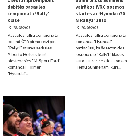
Čīles rallija čempions
Somu pilots Suninens
debitēs pasaules
vairākos WRC posmos
čempionāta ‘Rally1’
startēs ar ‘Hyundai i20
klasē
N Rally1’ auto
28/08/2023
20/06/2023
Pasaules rallija čempionāta
Pasaules rallija čempionāta
posmā Čīlē pirmo reizi pie
komanda "Hyundai"
"Rally1" stūres sēdīsies
paziņojusi, ka šosezon dos
Alberto Hellers, kurš
iespēju pie "Rally1" klases
pievienosies "M-Sport Ford"
auto stūres sēsties somam
komandai. Tikmēr
Tēmu Suninenam, kurš...
"Hyundai"...