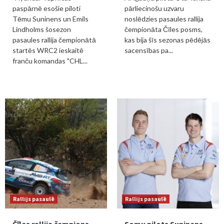
paspārnē esošie piloti
pārliecinošu uzvaru
Tēmu Suninens un Emils
noslēdzies pasaules rallija
Lindholms šosezon
čempionāta Čīles posms,
pasaules rallija čempionātā
kas bija šīs sezonas pēdējās
startēs WRC2 ieskaitē
sacensības pa...
franču komandas "CHL...
Rallijs pasaulē
Rallijs pasaulē