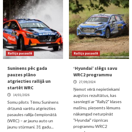
Rallijs pasaulē
Rallijs pasaulē
Suninens pēc gada
‘Hyundai’ slēgs savu
pauzes plāno
WRC2 programmu
atgriezties rallijā un
27/09/2024
startēt WRC
Ņemot vērā nepietiekami
14/01/2026
augstos rezultātus, kas
sasniegti ar "Rally2" klases
Somu pilots Tēmu Suninens
mašīnu, pieņemts lēmums
drīzumā varētu atgriezties
nākamgad neturpināt
pasaules rallija čempionātā
"Hyundai" rūpnīcas
(WRC) – ar jaunu auto un
programmu WRC2
jaunu stūrmani. 31 gadu...