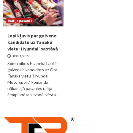
Rallijs pasaulē
Lapi kļuvis par galveno
kandidātu uz Tanaku
vietu ‘Hyundai’ sastāvā
09/11/2022
Somu pilots Esapeka Lapi ir
galvenais kandidāts uz Ota
Tanaka vietu "Hyundai
Motorsport" komandā
nākamajā pasaules rallija
čempionāta sezonā, vēsta...