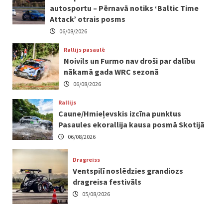
autosportu – Pērnavā notiks ‘Baltic Time
Attack’ otrais posms
06/08/2026
Rallijs pasaulē
Noivils un Furmo nav droši par dalību
nākamā gada WRC sezonā
06/08/2026
Rallijs
Caune/Hmieļevskis izcīna punktus
Pasaules ekorallija kausa posmā Skotijā
06/08/2026
Dragreiss
Ventspilī noslēdzies grandiozs
dragreisa festivāls
05/08/2026