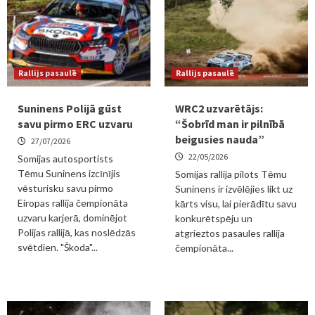
Rallijs pasaulē
Rallijs pasaulē
Suninens Polijā gūst
WRC2 uzvarētājs:
savu pirmo ERC uzvaru
“Šobrīd man ir pilnībā
beigusies nauda”
27/07/2026
22/05/2026
Somijas autosportists
Tēmu Suninens izcīnījis
Somijas rallija pilots Tēmu
vēsturisku savu pirmo
Suninens ir izvēlējies likt uz
Eiropas rallija čempionāta
kārts visu, lai pierādītu savu
uzvaru karjerā, dominējot
konkurētspēju un
Polijas rallijā, kas noslēdzās
atgrieztos pasaules rallija
svētdien. "Škoda"...
čempionāta...