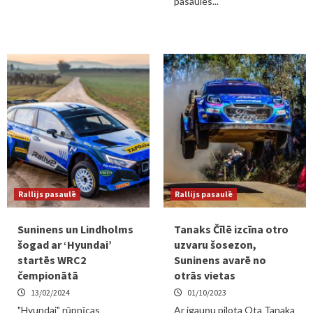
pasaules...
Rallijs pasaulē
Rallijs pasaulē
Suninens un Lindholms
Tanaks Čīlē izcīna otro
šogad ar ‘Hyundai’
uzvaru šosezon,
startēs WRC2
Suninens avarē no
čempionātā
otrās vietas
13/02/2024
01/10/2023
"Hyundai" rūpnīcas
Ar igauņu pilota Ota Tanaka