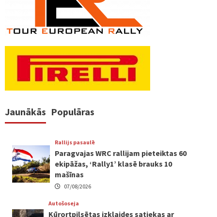
Jaunākās
Populāras
Rallijs pasaulē
Paragvajas WRC rallijam pieteiktas 60
ekipāžas, ‘Rally1’ klasē brauks 10
mašīnas
07/08/2026
Autošoseja
Kūrortpilsētas izklaides satiekas ar