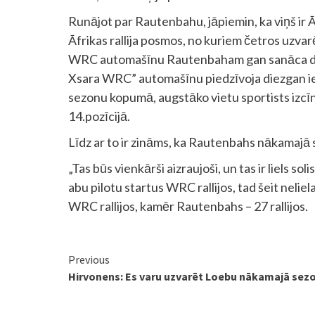
Runājot par Rautenbahu, jāpiemin, ka viņš ir Ā
Āfrikas rallija posmos, no kuriem četros uzvarēj
WRC automašīnu Rautenbaham gan sanāca diezg
Xsara WRC” automašīnu piedzīvoja diezgan ies
sezonu kopumā, augstāko vietu sportists izcīnīj
14.pozīcijā.
Līdz ar to ir zināms, ka Rautenbahs nākamajā
„Tas būs vienkārši aizraujoši, un tas ir liels s
abu pilotu startus WRC rallijos, tad šeit neliela
WRC rallijos, kamēr Rautenbahs – 27 rallijos.
Continue
Previous
Hirvonens: Es varu uzvarēt Loebu nākamajā sez
Reading