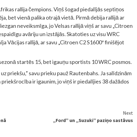
frikas rallija čempions. Viņš šogad piedalījās septiņos
a, bet vienā palika otrajā vietā. Pirmā debija rallijā ar
an neveiksmīga, jo Velsas rallijā viņš ar savu „Citroen
paidīgu avāriju un izstājās. Skatoties uz visu WRC
a Vācijas rallijā, ar savu „Citroen C2 S1600″ finišējot
 sezonā startēs 15, bet igauņu sportists 10 WRC posmos.
olis uz priekšu,” savu prieku pauž Rautenbahs. Ja salīdzinām
 priekšrocība ir igaunim, jo viņš ir piedalījies 38 dažādos
Next
onā
„Ford” un „Suzuki” paziņo sastāvus