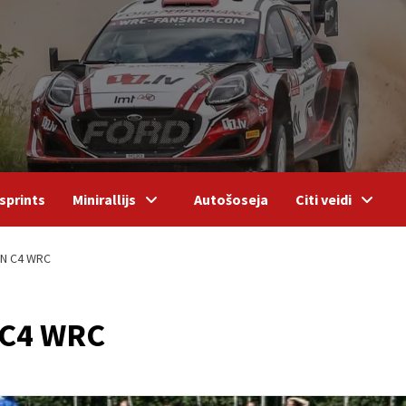
sprints
Minirallijs
Autošoseja
Citi veidi
EN C4 WRC
 C4 WRC