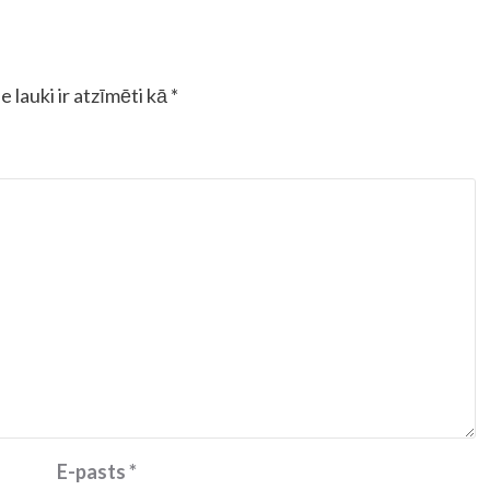
e lauki ir atzīmēti kā
*
E-pasts
*