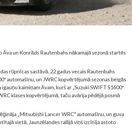
 Urmo Āva un Konrāds Rautenbahs nākamajā sezonā startēs
andas rūpnīcas sastāvā. 22 gadus vecais Rautenbahs
600″ automašīnu, un JWRC kopvērtējumā sezonas beigās
u igauņu kaimiņam Āvam, kurš ar „Suzuki SWIFT S1600″
JWRC klases kopvērtējumā, taču avārija pēdējā posmā
mēģināja „Mitsubishi Lancer WRC” automašīnu, un guva
tītajā vietā, Jaunzēlandes rallijā viņš izcīnīja astoto