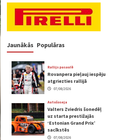
Jaunākās
Populāras
Rallijs pasaulē
Rovanpera pieļauj iespēju
atgriezties rallijā
07/08/2026
Autošoseja
Valters Zviedris šonedēļ
uz starta prestižajās
‘Estonian Grand Prix’
sacīkstēs
07/08/2026