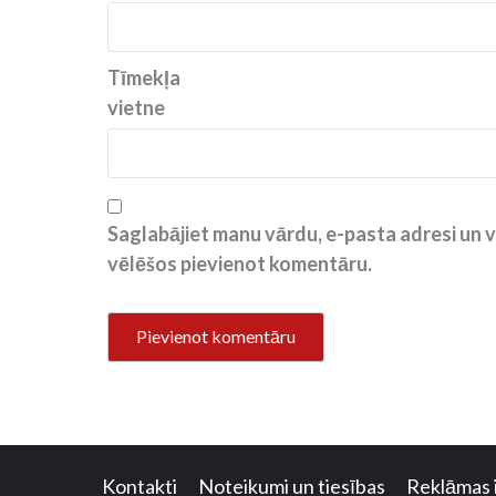
Tīmekļa
vietne
Saglabājiet manu vārdu, e-pasta adresi un v
vēlēšos pievienot komentāru.
Kontakti
Noteikumi un tiesības
Reklāmas 