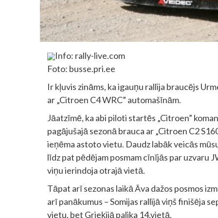
Info: rally-live.com
Foto: busse.pri.ee
Ir kļuvis zināms, ka igauņu rallija braucējs
ar „Citroen C4 WRC” automašīnām.
Jāatzīmē, ka abi piloti startēs „Citroen” kom
pagājušajā sezonā brauca ar „Citroen C2 S1
ieņēma astoto vietu. Daudz labāk veicās mūs
līdz pat pēdējam posmam cīnījās par uzvaru 
viņu ierindoja otrajā vietā.
Tāpat arī sezonas laikā Āva dažos posmos iz
arī panākumus – Somijas rallijā viņš finišēja sep
vietu, bet Grieķijā palika 14.vietā.