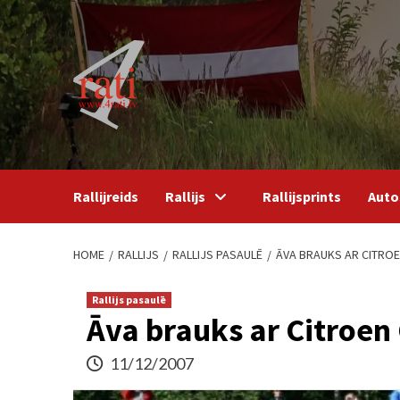
Skip
to
content
Rallijreids
Rallijs
Rallijsprints
Auto
HOME
RALLIJS
RALLIJS PASAULĒ
ĀVA BRAUKS AR CITRO
Rallijs pasaulē
Āva brauks ar Citroen
11/12/2007