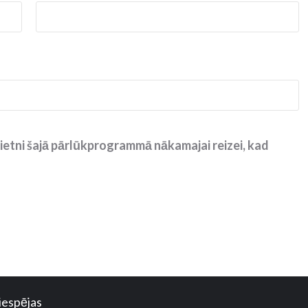
ietni šajā pārlūkprogrammā nākamajai reizei, kad
iespējas