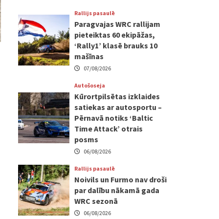
Rallijs pasaulē
Paragvajas WRC rallijam
pieteiktas 60 ekipāžas,
‘Rally1’ klasē brauks 10
mašīnas
07/08/2026
Autošoseja
Kūrortpilsētas izklaides
satiekas ar autosportu –
Pērnavā notiks ‘Baltic
Time Attack’ otrais
posms
06/08/2026
Rallijs pasaulē
Noivils un Furmo nav droši
par dalību nākamā gada
WRC sezonā
06/08/2026