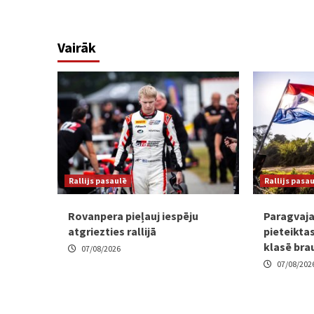
Vairāk
Rallijs pasaulē
Rallijs pasa
Rovanpera pieļauj iespēju
Paragvaja
atgriezties rallijā
pieteiktas
klasē bra
07/08/2026
07/08/202