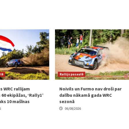
ulē
Rallijs pasaulē
s WRC rallijam
Noivils un Furmo nav droši par
 60 ekipāžas, ‘Rally1’
dalību nākamā gada WRC
uks 10 mašīnas
sezonā
6
06/08/2026