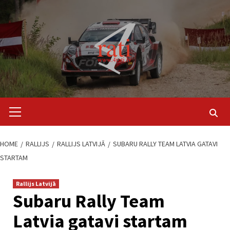
Skip
to
content
Primary
Menu
HOME
RALLIJS
RALLIJS LATVIJĀ
SUBARU RALLY TEAM LATVIA GATAVI
STARTAM
Rallijs Latvijā
Subaru Rally Team
Latvia gatavi startam