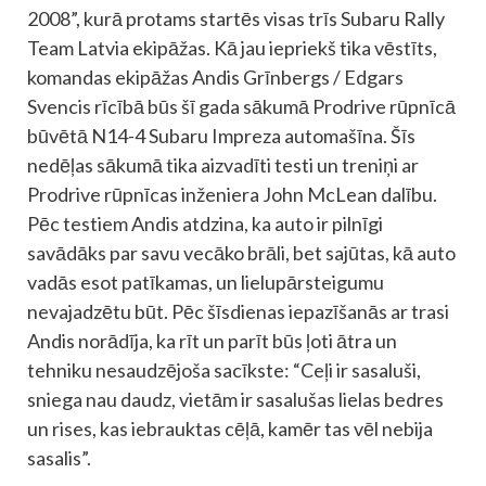
2008”, kurā protams startēs visas trīs Subaru Rally
Team Latvia ekipāžas. Kā jau iepriekš tika vēstīts,
komandas ekipāžas Andis Grīnbergs / Edgars
Svencis rīcībā būs šī gada sākumā Prodrive rūpnīcā
būvētā N14-4 Subaru Impreza automašīna. Šīs
nedēļas sākumā tika aizvadīti testi un treniņi ar
Prodrive rūpnīcas inženiera John McLean dalību.
Pēc testiem Andis atdzina, ka auto ir pilnīgi
savādāks par savu vecāko brāli, bet sajūtas, kā auto
vadās esot patīkamas, un lielupārsteigumu
nevajadzētu būt. Pēc šīsdienas iepazīšanās ar trasi
Andis norādīja, ka rīt un parīt būs ļoti ātra un
tehniku nesaudzējoša sacīkste: “Ceļi ir sasaluši,
sniega nau daudz, vietām ir sasalušas lielas bedres
un rises, kas iebrauktas cēļā, kamēr tas vēl nebija
sasalis”.