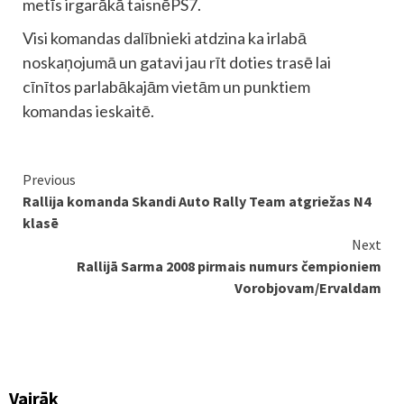
metīs irgarākā taisnēPS7.
Visi komandas dalībnieki atdzina ka irlabā
noskaņojumā un gatavi jau rīt doties trasē lai
cīnītos parlabākajām vietām un punktiem
komandas ieskaitē.
Continue
Previous
Rallija komanda Skandi Auto Rally Team atgriežas N4
Reading
klasē
Next
Rallijā Sarma 2008 pirmais numurs čempioniem
Vorobjovam/Ervaldam
Vairāk