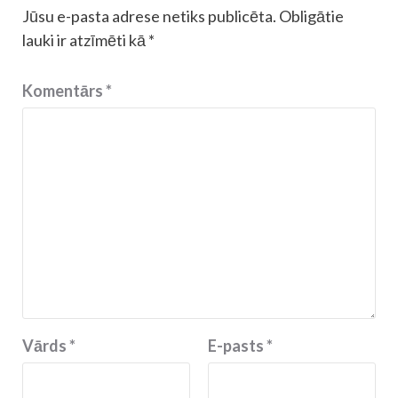
Jūsu e-pasta adrese netiks publicēta.
Obligātie
lauki ir atzīmēti kā
*
Komentārs
*
Vārds
*
E-pasts
*