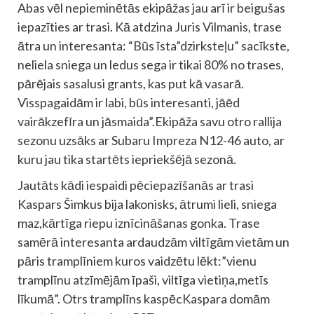
Abas vēl nepieminētās ekipāžas jau arī ir beigušas
iepazīties ar trasi. Kā atdzina Juris Vilmanis, trase
ātra un interesanta: “Būs īsta”dzirksteļu” sacīkste,
neliela sniega un ledus sega ir tikai 80% no trases,
pārējais sasalusi grants, kas put kā vasarā.
Visspagaidām ir labi, būs interesanti, jāēd
vairākzefīra un jāsmaida”.Ekipāža savu otro rallija
sezonu uzsāks ar Subaru Impreza N12-46 auto, ar
kuru jau tika startēts iepriekšējā sezonā.
Jautāts kādi iespaidi pēciepazīšanās ar trasi
Kaspars Šimkus bija lakonisks, ātrumi lieli, sniega
maz,kārtīga riepu iznīcināšanas gonka. Trase
samērā interesanta ardaudzām viltīgām vietām un
pāris tramplīniem kuros vaidzētu lēkt:”vienu
tramplīnu atzīmējām īpaši, viltīga vietiņa,metīs
līkumā”. Otrs tramplīns kaspēcKaspara domām