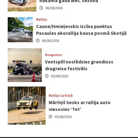
nākamā gada WRC sezonā
06/08/2026
Rallijs
Caune/Hmieļevskis izcīna punktus
Pasaules ekorallija kausa posmā Skotijā
06/08/2026
Dragreiss
Ventspilī noslēdzies grandiozs
dragreisa festivāls
05/08/2026
Rallijs Latvijā
Mārtiņš Sesks ar rallija auto
viesosies ‘Tet’
05/08/2026