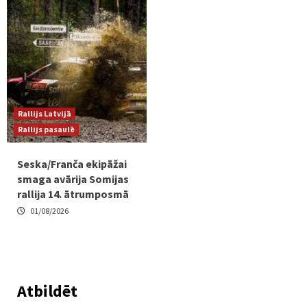
Rallijs Latvijā
Rallijs pasaulē
Seska/Franča ekipāžai
smaga avārija Somijas
rallija 14. ātrumposmā
01/08/2026
Atbildēt