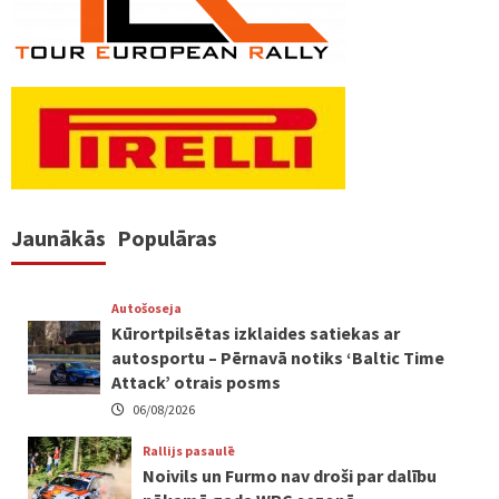
Jaunākās
Populāras
Autošoseja
Kūrortpilsētas izklaides satiekas ar
autosportu – Pērnavā notiks ‘Baltic Time
Attack’ otrais posms
06/08/2026
Rallijs pasaulē
Noivils un Furmo nav droši par dalību