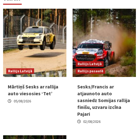
Rallijs Latvijā
Rallijs Latvijā
Rallijs pasaulē
Mārtiņš Sesks ar rallija
Sesks/Francis ar
auto viesosies ‘Tet’
atjaunoto auto
sasniedz Somijas rallija
05/08/2026
finišu, uzvaru izcīna
Pajari
02/08/2026