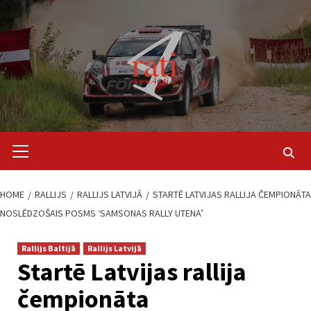
Skip
to
content
Primary
Menu
HOME
RALLIJS
RALLIJS LATVIJĀ
STARTĒ LATVIJAS RALLIJA ČEMPIONĀTA
NOSLĒDZOŠAIS POSMS ‘SAMSONAS RALLY UTENA’
Rallijs Baltijā
Rallijs Latvijā
Startē Latvijas rallija
čempionāta