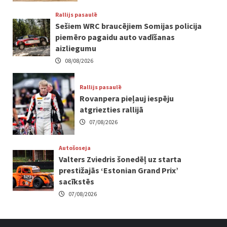
Rallijs pasaulē
Sešiem WRC braucējiem Somijas policija
piemēro pagaidu auto vadīšanas
aizliegumu
08/08/2026
Rallijs pasaulē
Rovanpera pieļauj iespēju
atgriezties rallijā
07/08/2026
Autošoseja
Valters Zviedris šonedēļ uz starta
prestižajās ‘Estonian Grand Prix’
sacīkstēs
07/08/2026