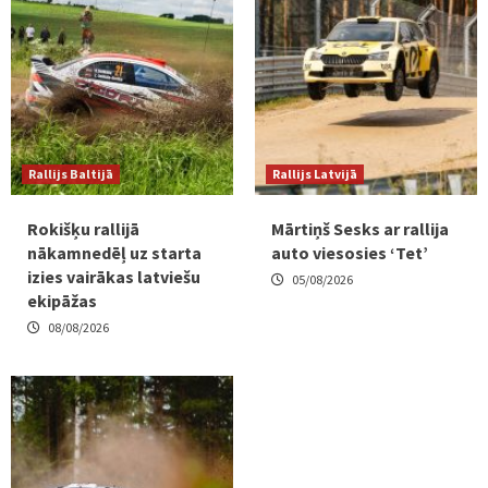
Rallijs Baltijā
Rallijs Latvijā
Rokišķu rallijā
Mārtiņš Sesks ar rallija
nākamnedēļ uz starta
auto viesosies ‘Tet’
izies vairākas latviešu
05/08/2026
ekipāžas
08/08/2026