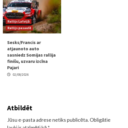
Rallijs Latvijā
Rallijs pasaulē
Sesks/Francis ar
atjaunoto auto
sasniedz Somijas rallija
finišu, uzvaru izcīna
Pajari
02/08/2026
Atbildēt
Jūsu e-pasta adrese netiks publicēta.
Obligātie
lauki ir atzīmēti kā
*