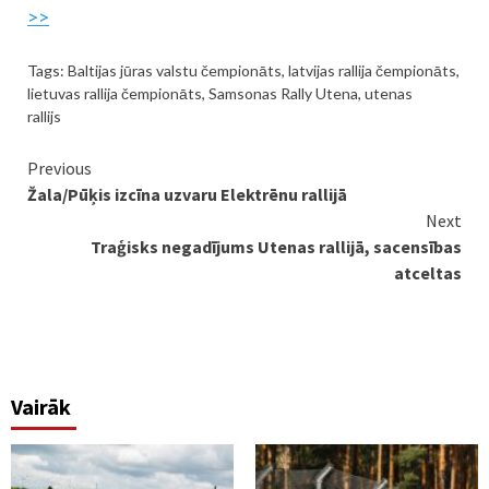
>>
Tags:
Baltijas jūras valstu čempionāts
,
latvijas rallija čempionāts
,
lietuvas rallija čempionāts
,
Samsonas Rally Utena
,
utenas
rallijs
Continue
Previous
Žala/Pūķis izcīna uzvaru Elektrēnu rallijā
Reading
Next
Traģisks negadījums Utenas rallijā, sacensības
atceltas
Vairāk