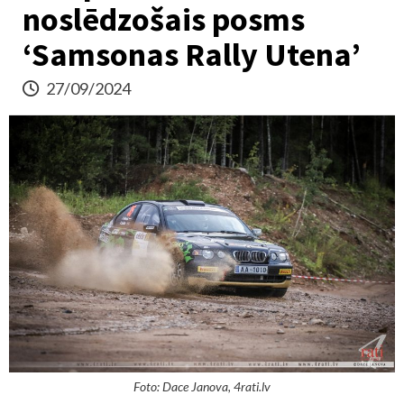
noslēdzošais posms
‘Samsonas Rally Utena’
27/09/2024
Foto: Dace Janova, 4rati.lv