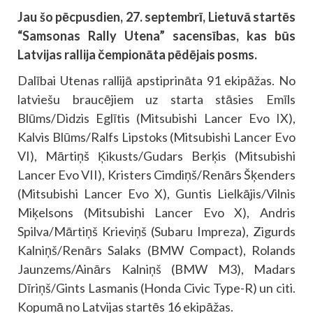
Jau šo pēcpusdien, 27. septembrī, Lietuvā startēs
“Samsonas Rally Utena” sacensības, kas būs
Latvijas rallija čempionāta pēdējais posms.
Dalībai Utenas rallijā apstiprināta 91 ekipāžas. No
latviešu braucējiem uz starta stāsies Emīls
Blūms/Didzis Eglītis (Mitsubishi Lancer Evo IX),
Kalvis Blūms/Ralfs Lipstoks (Mitsubishi Lancer Evo
VI), Mārtiņš Ķikusts/Gudars Berķis (Mitsubishi
Lancer Evo VII), Kristers Cimdiņš/Renārs Šķenders
(Mitsubishi Lancer Evo X), Guntis Lielkājis/Vilnis
Miķelsons (Mitsubishi Lancer Evo X), Andris
Spilva/Mārtiņš Krieviņš (Subaru Impreza), Zigurds
Kalniņš/Renārs Salaks (BMW Compact), Rolands
Jaunzems/Ainārs Kalniņš (BMW M3), Madars
Dīriņš/Gints Lasmanis (Honda Civic Type-R) un citi.
Kopumā no Latvijas startēs 16 ekipāžas.