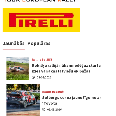
Jaunākās
Populāras
Rallijs Baltijā
Rokišķu rallijā nākamnedēļ uz starta
izies vairākas latviešu ekipāžas
08/08/2026
Rallijs pasaulē
Solbergs cer uz jaunu līgumu ar
‘Toyota’
08/08/2026