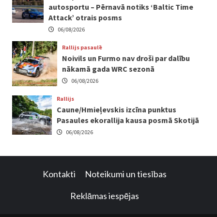
autosportu – Pērnavā notiks ‘Baltic Time
Attack’ otrais posms
06/08/2026
Rallijs pasaulē
Noivils un Furmo nav droši par dalību
nākamā gada WRC sezonā
06/08/2026
Rallijs
Caune/Hmieļevskis izcīna punktus
Pasaules ekorallija kausa posmā Skotijā
06/08/2026
Kontakti
Noteikumi un tiesības
Reklāmas iespējas