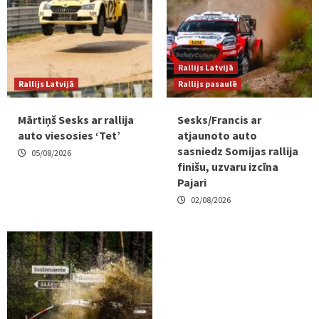
Rallijs Latvijā
Rallijs Latvijā
Rallijs pasaulē
Mārtiņš Sesks ar rallija
Sesks/Francis ar
auto viesosies ‘Tet’
atjaunoto auto
sasniedz Somijas rallija
05/08/2026
finišu, uzvaru izcīna
Pajari
02/08/2026