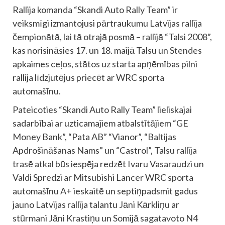
Rallija komanda “Skandi Auto Rally Team” ir
veiksmīgi izmantojusi pārtraukumu Latvijas rallija
čempionātā, lai tā otrajā posmā – rallijā “Talsi 2008”,
kas norisināsies 17. un 18. maijā Talsu un Stendes
apkaimes ceļos, stātos uz starta apņēmības pilni
rallija līdzjutējus priecēt ar WRC sporta
automašīnu.
Pateicoties “Skandi Auto Rally Team” lieliskajai
sadarbībai ar uzticamajiem atbalstītājiem “GE
Money Bank”, “Pata AB” “Vianor”, “Baltijas
Apdrošināšanas Nams” un “Castrol”, Talsu rallija
trasē atkal būs iespēja redzēt Ivaru Vasaraudzi un
Valdi Spredzi ar Mitsubishi Lancer WRC sporta
automašīnu A+ ieskaitē un septiņpadsmit gadus
jauno Latvijas rallija talantu Jāni Kārkliņu ar
stūrmani Jāni Krastiņu un Somijā sagatavoto N4