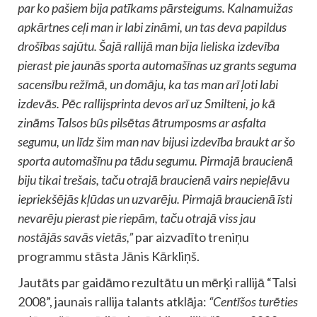
par ko pašiem bija patīkams pārsteigums. Kalnamuižas
apkārtnes ceļi man ir labi zināmi, un tas deva papildus
drošības sajūtu. Šajā rallijā man bija lieliska izdevība
pierast pie jaunās sporta automašīnas uz grants seguma
sacensību režīmā, un domāju, ka tas man arī ļoti labi
izdevās. Pēc rallijsprinta devos arī uz Smilteni, jo kā
zināms Talsos būs pilsētas ātrumposms ar asfalta
segumu, un līdz šim man nav bijusi izdevība braukt ar šo
sporta automašīnu pa tādu segumu. Pirmajā braucienā
biju tikai trešais, taču otrajā braucienā vairs nepieļāvu
iepriekšējās kļūdas un uzvarēju. Pirmajā braucienā īsti
nevarēju pierast pie riepām, taču otrajā viss jau
nostājās savās vietās,”
par aizvadīto treniņu
programmu stāsta Jānis Kārkliņš.
Jautāts par gaidāmo rezultātu un mērķi rallijā “Talsi
2008”, jaunais rallija talants atklāja:
“Centīšos turēties