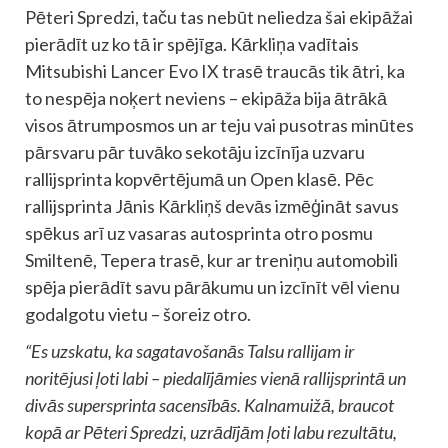
Pēteri Spredzi, taču tas nebūt neliedza šai ekipāžai
pierādīt uz ko tā ir spējīga. Kārkliņa vadītais
Mitsubishi Lancer Evo IX trasē traucās tik ātri, ka
to nespēja noķert neviens – ekipāža bija ātrākā
visos ātrumposmos un ar teju vai pusotras minūtes
pārsvaru pār tuvāko sekotāju izcīnīja uzvaru
rallijsprinta kopvērtējumā un Open klasē. Pēc
rallijsprinta Jānis Kārkliņš devās izmēģināt savus
spēkus arī uz vasaras autosprinta otro posmu
Smiltenē, Tepera trasē, kur ar treniņu automobili
spēja pierādīt savu pārākumu un izcīnīt vēl vienu
godalgotu vietu – šoreiz otro.
“Es uzskatu, ka sagatavošanās Talsu rallijam ir
noritējusi ļoti labi – piedalījāmies vienā rallijsprintā un
divās supersprinta sacensībās. Kalnamuižā, braucot
kopā ar Pēteri Spredzi, uzrādījām ļoti labu rezultātu,