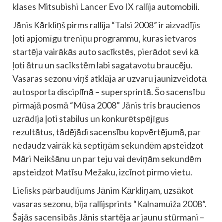
klases Mitsubishi Lancer Evo IX rallija automobili.
Jānis Kārkliņš pirms rallija “Talsi 2008” ir aizvadījis
ļoti apjomīgu treniņu programmu, kuras ietvaros
startēja vairākās auto sacīkstēs, pierādot sevi kā
ļoti ātru un sacīkstēm labi sagatavotu braucēju.
Vasaras sezonu viņš atklāja ar uzvaru jaunizveidotā
autosporta disciplīnā – supersprintā. Šo sacensību
pirmajā posmā “Mūsa 2008” Jānis trīs braucienos
uzrādīja ļoti stabilus un konkurētspējīgus
rezultātus, tādējādi sacensību kopvērtējumā, par
nedaudz vairāk kā septiņām sekundēm apsteidzot
Māri Neikšānu un par teju vai deviņām sekundēm
apsteidzot Matīsu Mežaku, izcīnot pirmo vietu.
Lielisks pārbaudījums Jānim Kārkliņam, uzsākot
vasaras sezonu, bija rallijsprints “Kalnamuiža 2008”.
Šajās sacensībās Jānis startēja ar jaunu stūrmani –