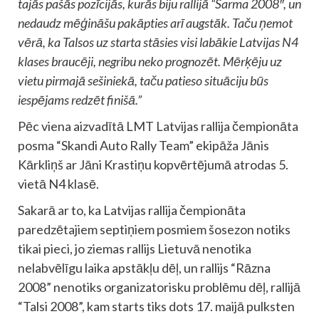
tajās pašās pozīcijās, kurās biju rallijā “Sarma 2008″, un
nedaudz mēģināšu pakāpties arī augstāk. Taču ņemot
vērā, ka Talsos uz starta stāsies visi labākie Latvijas N4
klases braucēji, negribu neko prognozēt. Mērķēju uz
vietu pirmajā sešiniekā, taču patieso situāciju būs
iespējams redzēt finišā.”
Pēc viena aizvadītā LMT Latvijas rallija čempionāta
posma “Skandi Auto Rally Team” ekipāža Jānis
Kārkliņš ar Jāni Krastiņu kopvērtējumā atrodas 5.
vietā N4 klasē.
Sakarā ar to, ka Latvijas rallija čempionāta
paredzētajiem septiņiem posmiem šosezon notiks
tikai pieci, jo ziemas rallijs Lietuvā nenotika
nelabvēlīgu laika apstākļu dēļ, un rallijs “Rāzna
2008” nenotiks organizatorisku problēmu dēļ, rallijā
“Talsi 2008”, kam starts tiks dots 17. maijā pulksten