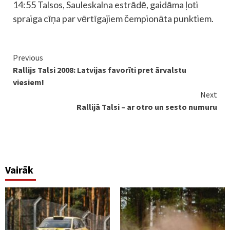
14:55 Talsos, Sauleskalna estrādē, gaidāma ļoti
spraiga cīņa par vērtīgajiem čempionāta punktiem.
Continue
Previous
Rallijs Talsi 2008: Latvijas favorīti pret ārvalstu
Reading
viesiem!
Next
Rallijā Talsi – ar otro un sesto numuru
Vairāk