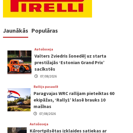
Jaunākās
Populāras
Autošoseja
Valters Zviedris šonedēļ uz starta
prestižajās ‘Estonian Grand Prix’
sacīkstēs
07/08/2026
Rallijs pasaulē
Paragvajas WRC rallijam pieteiktas 60
ekipāžas, ‘Rally1’ klasē brauks 10
mašīnas
07/08/2026
Autošoseja
Kūrortpilsētas izklaides satiekas ar