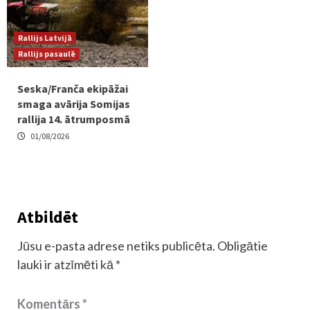
Rallijs Latvijā
Rallijs pasaulē
Seska/Franča ekipāžai
smaga avārija Somijas
rallija 14. ātrumposmā
01/08/2026
Atbildēt
Jūsu e-pasta adrese netiks publicēta.
Obligātie
lauki ir atzīmēti kā
*
Komentārs
*