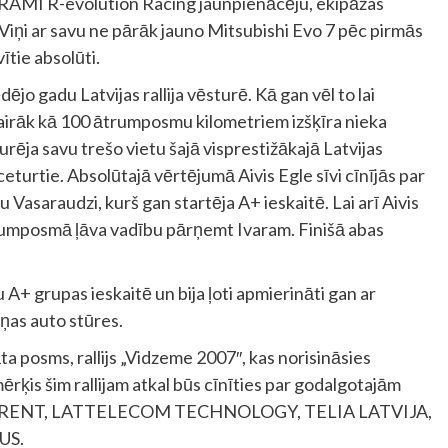
 RAMI R-evolution Racing jaunpienācēju, ekipāžas
 Viņi ar savu ne pārāk jauno Mitsubishi Evo 7 pēc pirmās
ītie absolūti.
ējo gadu Latvijas rallija vēsturē. Kā gan vēl to lai
 vairāk kā 100 ātrumposmu kilometriem izšķīra nieka
rēja savu trešo vietu šajā visprestižākajā Latvijas
turtie. Absolūtajā vērtējumā Aivis Egle sīvi cīnījās par
Vasaraudzi, kurš gan startēja A+ ieskaitē. Lai arī Aivis
trumposmā ļāva vadību pārņemt Ivaram. Finišā abas
 A+ grupas ieskaitē un bija ļoti apmierināti gan ar
iņas auto stūres.
 posms, rallijs „Vidzeme 2007″, kas norisināsies
ķis šim rallijam atkal būs cīnīties par godalgotajām
AMIRENT, LATTELECOM TECHNOLOGY, TELIA LATVIJA,
US.