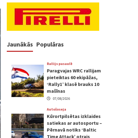
Jaunākās
Populāras
Rallijs pasaulē
Paragvajas WRC rallijam
pieteiktas 60 ekipāžas,
‘Rally1’ klasē brauks 10
mašīnas
07/08/2026
Autošoseja
Kūrortpilsētas izklaides
satiekas ar autosportu –
Pērnavā notiks ‘Baltic
Time Attack’ otrais