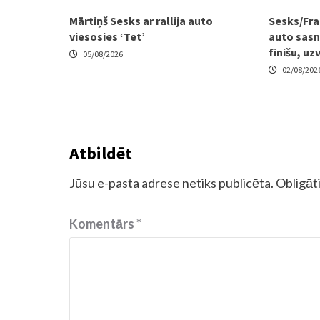
Mārtiņš Sesks ar rallija auto
Sesks/Fra
viesosies ‘Tet’
auto sasni
finišu, uz
05/08/2026
02/08/202
Atbildēt
Jūsu e-pasta adrese netiks publicēta.
Obligāti
Komentārs
*