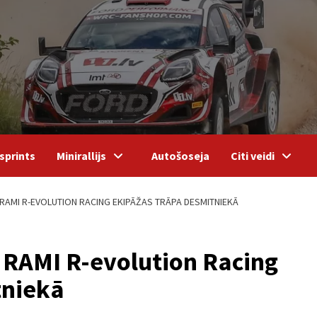
sprints
Minirallijs
Autošoseja
Citi veidi
 RAMI R-EVOLUTION RACING EKIPĀŽAS TRĀPA DESMITNIEKĀ
s RAMI R-evolution Racing
tniekā