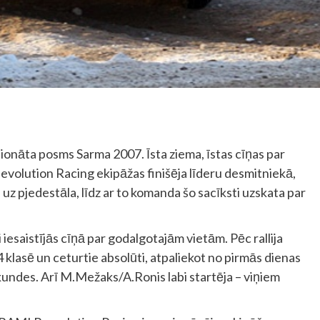
mpionāta posms Sarma 2007. Īsta ziema, īstas cīņas par
-evolution Racing ekipāžas finišēja līderu desmitniekā,
uz pjedestāla, līdz ar to komanda šo sacīksti uzskata par
esaistījās cīņā par godalgotajām vietām. Pēc rallija
 klasē un ceturtie absolūti, atpaliekot no pirmās dienas
kundes. Arī M.Mežaks/A.Ronis labi startēja – viņiem