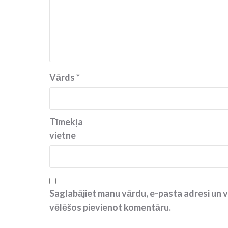
Vārds
*
Tīmekļa
vietne
Saglabājiet manu vārdu, e-pasta adresi un v
vēlēšos pievienot komentāru.