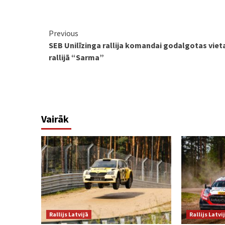
Continue
Previous
SEB Unilīzinga rallija komandai godalgotas viet
Reading
rallijā “Sarma”
Vairāk
Rallijs Latvijā
Rallijs Latvi