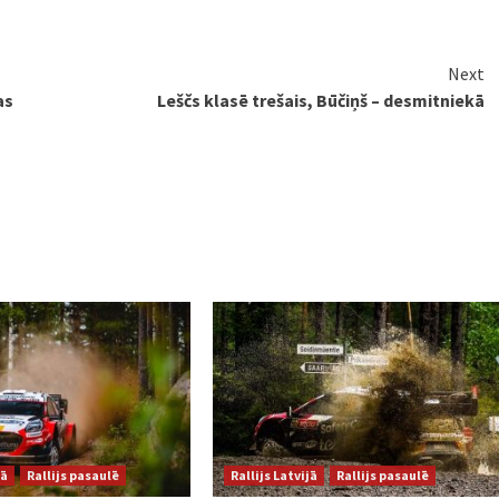
Next
as
Leščs klasē trešais, Būčiņš – desmitniekā
jā
Rallijs pasaulē
Rallijs Latvijā
Rallijs pasaulē