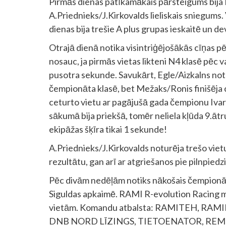
Pirmās dienas patīkamākais pārsteigums bija
A.Priednieks/J.Kirkovalds lieliskais sniegums.
dienas bija trešie A plus grupas ieskaitē un dev
Otrajā dienā notika visintriģējošākās cīņas pēd
nosauc, ja pirmās vietas likteni N4 klasē pēc
pusotra sekunde. Savukārt, Egle/Aizkalns notu
čempionāta klasē, bet Mežaks/Ronis finišēja ce
ceturto vietu ar pagājušā gada čempionu Ivaru 
sākumā bija priekšā, tomēr neliela kļūda 9.ā
ekipāžas šķīra tikai 1 sekunde!
A.Priednieks/J.Kirkovalds noturēja trešo vietu
rezultātu, gan arī ar atgriešanos pie pilnpiedz
Pēc divām nedēļām notiks nākošais čempionāta
Siguldas apkaimē. RAMI R-evolution Racing mēr
vietām. Komandu atbalsta: RAMITEH, R
DNB NORD LĪZINGS, TIETOENATOR, REM