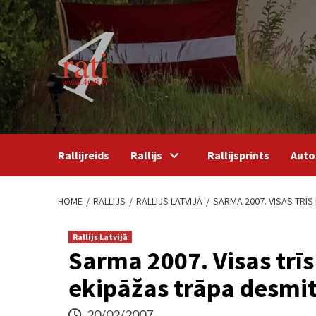
Skip
to
content
Rallijreids
Rallijs
Rallijsprints
Auto
HOME
RALLIJS
RALLIJS LATVIJĀ
SARMA 2007. VISAS TRĪS
Rallijs Latvijā
Sarma 2007. Visas trī
ekipāžas trāpa desmi
20/02/2007