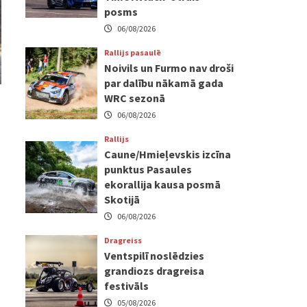
posms
06/08/2026
Rallijs pasaulē
Noivils un Furmo nav droši
par dalību nākamā gada
WRC sezonā
06/08/2026
Rallijs
Caune/Hmieļevskis izcīna
punktus Pasaules
ekorallija kausa posmā
Skotijā
06/08/2026
Dragreiss
Ventspilī noslēdzies
grandiozs dragreisa
festivāls
05/08/2026