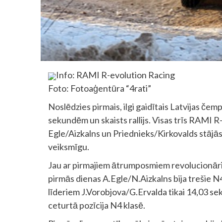
Info: RAMI R-evolution Racing
Foto: Fotoaģentūra “4rati”
Noslēdzies pirmais, ilgi gaidītais Latvijas če
sekundēm un skaists rallijs. Visas trīs RAMI R
Egle/Aizkalns un Priednieks/Kirkovalds stājās 
veiksmīgu.
Jau ar pirmajiem ātrumposmiem revolucionāri i
pirmās dienas A.Egle/N.Aizkalns bija trešie N4
līderiem J.Vorobjova/G.Ervalda tikai 14,03 se
ceturtā pozīcija N4 klasē.