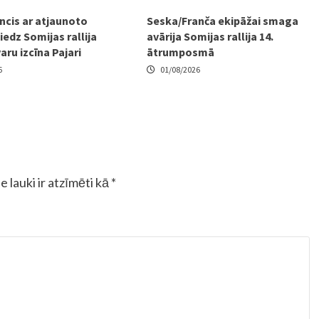
ncis ar atjaunoto
Seska/Franča ekipāžai smaga
edz Somijas rallija
avārija Somijas rallija 14.
varu izcīna Pajari
ātrumposmā
6
01/08/2026
e lauki ir atzīmēti kā
*