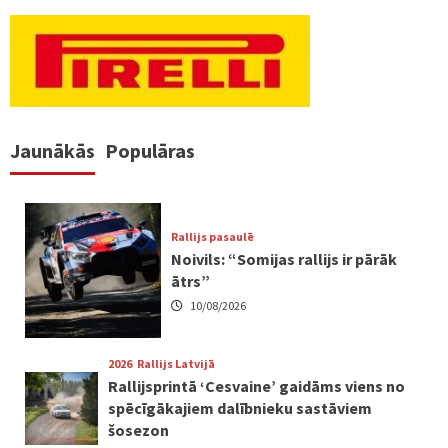
Jaunākās
Populāras
Rallijs pasaulē
Noivils: “Somijas rallijs ir pārāk
ātrs”
10/08/2026
2026
Rallijs Latvijā
Rallijsprintā ‘Cesvaine’ gaidāms viens no
spēcīgākajiem dalībnieku sastāviem
šosezon