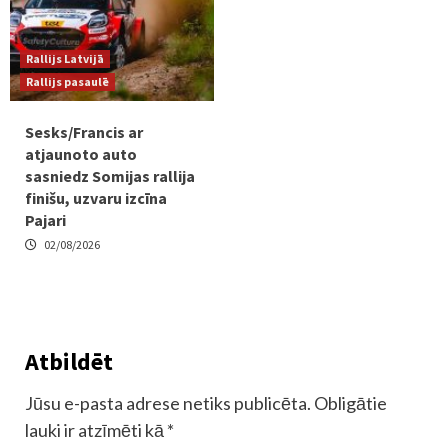
Rallijs Latvijā
Rallijs pasaulē
Sesks/Francis ar
atjaunoto auto
sasniedz Somijas rallija
finišu, uzvaru izcīna
Pajari
02/08/2026
Atbildēt
Jūsu e-pasta adrese netiks publicēta.
Obligātie
lauki ir atzīmēti kā
*