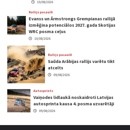
10/08/2026
Rallijs pasaulē
Evanss un Ārmstrongs Grempianas rallijā
izmēģina potenciālos 2027. gada Skotijas
WRC posma ceļus
10/08/2026
Rallijs pasaulē
Saūda Arābijas rallijs varētu tikt
atcelts
09/08/2026
Autosprints
Vaiņodes lidlaukā noskaidroti Latvijas
autosprinta kausa 4. posma uzvarētāji
09/08/2026