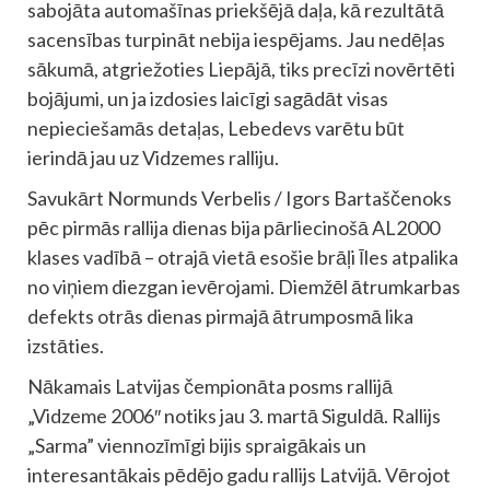
sabojāta automašīnas priekšējā daļa, kā rezultātā
sacensības turpināt nebija iespējams. Jau nedēļas
sākumā, atgriežoties Liepājā, tiks precīzi novērtēti
bojājumi, un ja izdosies laicīgi sagādāt visas
nepieciešamās detaļas, Lebedevs varētu būt
ierindā jau uz Vidzemes ralliju.
Savukārt Normunds Verbelis / Igors Bartaščenoks
pēc pirmās rallija dienas bija pārliecinošā AL2000
klases vadībā – otrajā vietā esošie brāļi Īles atpalika
no viņiem diezgan ievērojami. Diemžēl ātrumkarbas
defekts otrās dienas pirmajā ātrumposmā lika
izstāties.
Nākamais Latvijas čempionāta posms rallijā
„Vidzeme 2006″ notiks jau 3. martā Siguldā. Rallijs
„Sarma” viennozīmīgi bijis spraigākais un
interesantākais pēdējo gadu rallijs Latvijā. Vērojot