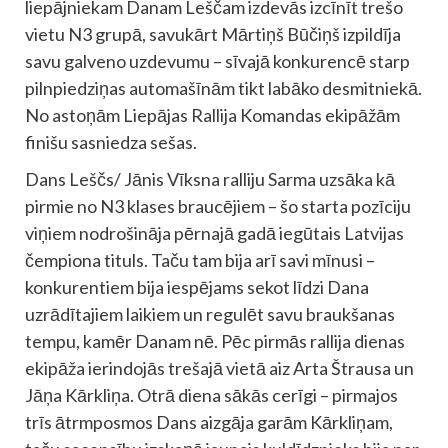
liepājniekam Danam Leščam izdevās izcīnīt trešo
vietu N3 grupā, savukārt Mārtiņš Būčiņš izpildīja
savu galveno uzdevumu – sīvajā konkurencē starp
pilnpiedziņas automašīnām tikt labāko desmitniekā.
No astoņām Liepājas Rallija Komandas ekipāžām
finišu sasniedza sešas.
Dans Leščs/ Jānis Vīksna ralliju Sarma uzsāka kā
pirmie no N3 klases braucējiem – šo starta pozīciju
viņiem nodrošināja pērnajā gadā iegūtais Latvijas
čempiona tituls. Taču tam bija arī savi mīnusi –
konkurentiem bija iespējams sekot līdzi Dana
uzrādītajiem laikiem un regulēt savu braukšanas
tempu, kamēr Danam nē. Pēc pirmās rallija dienas
ekipāža ierindojās trešajā vietā aiz Arta Štrausa un
Jāņa Kārkliņa. Otrā diena sākās cerīgi – pirmajos
trīs ātrmposmos Dans aizgāja garām Kārkliņam,