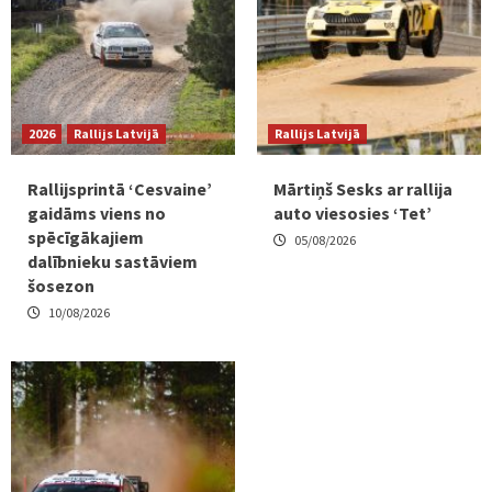
2026
Rallijs Latvijā
Rallijs Latvijā
Rallijsprintā ‘Cesvaine’
Mārtiņš Sesks ar rallija
gaidāms viens no
auto viesosies ‘Tet’
spēcīgākajiem
05/08/2026
dalībnieku sastāviem
šosezon
10/08/2026