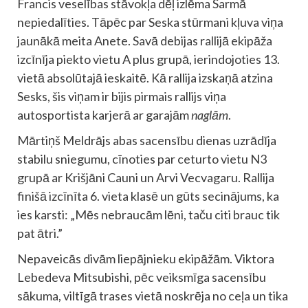
Francis veselības stāvokļa dēļ izlēma Sarmā
nepiedalīties. Tāpēc par Seska stūrmani kļuva viņa
jaunākā meita Anete. Savā debijas rallijā ekipāža
izcīnīja piekto vietu A plus grupā, ierindojoties 13.
vietā absolūtajā ieskaitē. Kā rallija izskaņā atzina
Sesks, šis viņam ir bijis pirmais rallijs viņa
autosportista karjerā ar garajām
naglām
.
Mārtiņš Meldrājs abas sacensību dienas uzrādīja
stabilu sniegumu, cīnoties par ceturto vietu N3
grupā ar Krišjāni Cauni un Arvi Vecvagaru. Rallija
finišā izcīnīta 6. vieta klasē un gūts secinājums, ka
ies karsti: „Mēs nebraucām lēni, taču citi brauc tik
pat ātri.”
Nepaveicās divām liepājnieku ekipāžām. Viktora
Lebedeva Mitsubishi, pēc veiksmīga sacensību
sākuma, viltīgā trases vietā noskrēja no ceļa un tika