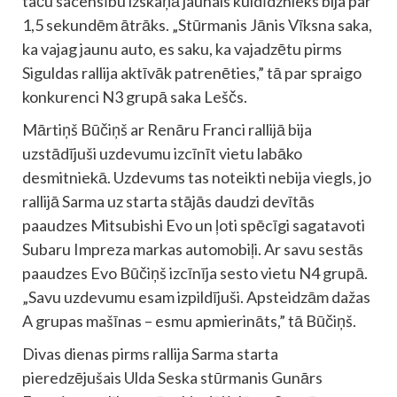
taču sacensību izskaņā jaunais kuldīdznieks bija par
1,5 sekundēm ātrāks. „Stūrmanis Jānis Vīksna saka,
ka vajag jaunu auto, es saku, ka vajadzētu pirms
Siguldas rallija aktīvāk patrenēties,” tā par spraigo
konkurenci N3 grupā saka Leščs.
Mārtiņš Būčiņš ar Renāru Franci rallijā bija
uzstādījuši uzdevumu izcīnīt vietu labāko
desmitniekā. Uzdevums tas noteikti nebija viegls, jo
rallijā Sarma uz starta stājās daudzi devītās
paaudzes Mitsubishi Evo un ļoti spēcīgi sagatavoti
Subaru Impreza markas automobiļi. Ar savu sestās
paaudzes Evo Būčiņš izcīnīja sesto vietu N4 grupā.
„Savu uzdevumu esam izpildījuši. Apsteidzām dažas
A grupas mašīnas – esmu apmierināts,” tā Būčiņš.
Divas dienas pirms rallija Sarma starta
pieredzējušais Ulda Seska stūrmanis Gunārs