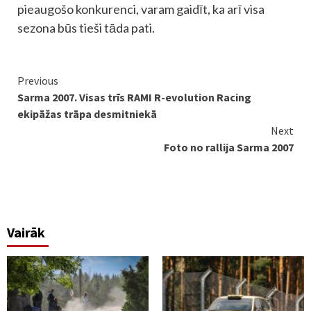
pieaugošo konkurenci, varam gaidīt, ka arī visa
sezona būs tieši tāda pati.
Continue
Previous
Sarma 2007. Visas trīs RAMI R-evolution Racing
Reading
ekipāžas trāpa desmitniekā
Next
Foto no rallija Sarma 2007
Vairāk