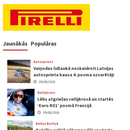
Jaunākās
Populāras
Autosprints
Vaiņodes lidlaukā noskaidroti Latvijas
autosprinta kausa 4. posma uzvarētāji
09/08/2026
Rallijkross
Lēbs atgriežas rallijkrosā un startēs
‘Euro RX1’ posmā Francijā
09/08/2026
Rallijs Baltijā
Rokišķu rallijā nākamnedēļ uz starta