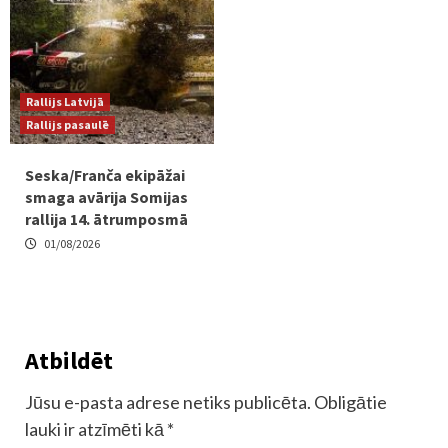
Rallijs Latvijā
Rallijs pasaulē
Seska/Franča ekipāžai
smaga avārija Somijas
rallija 14. ātrumposmā
01/08/2026
Atbildēt
Jūsu e-pasta adrese netiks publicēta.
Obligātie
lauki ir atzīmēti kā
*