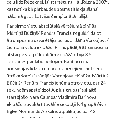
ceļu līdz Rēzeknei, lai startētu rallijā „Rāzna 2007″,
kas notika kā pārbaudes posms tā iekļaušanai
nākamā gada Latvijas čempionātā rallijā.
Par pirmo vietu absolūtajā vērtējumā cīnījās
Mārtiņš Būčiņš/ Renārs Francis, regulāri dalot
ātrumposmu uzvarētāju laurus ar Jāņa Vorobjova/
Gunta Ervalda ekipāžu. Pirms pēdējā ātrumposma
atstarpe starp šīm abām ekipāžām bija 3,5
sekundes par labu pēdējam. Kaut arī cīņa
norisinājās līdz ātrumposma pēdējiem metriem,
ātrāka šoreiz izrādījās Vorobjova ekipāža. Mārtiņš
Būčiņš/ Renārs Francis ieņēma otro vietu, par 24
sekundēm apsteidzot A-plus grupas ieskaitē
startējošo Ivara Caunes/ Vladimira Barinova
ekipāžu, savukārt tuvākie sekotāji N4 grupā Aivis
Egle/ Normunds Aizkalns atpalika jau par 42