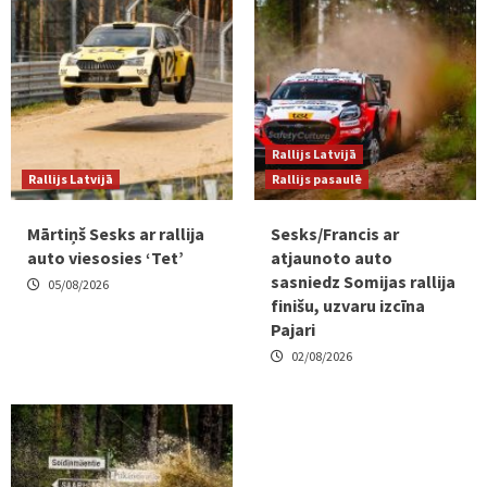
Rallijs Latvijā
Rallijs Latvijā
Rallijs pasaulē
Mārtiņš Sesks ar rallija
Sesks/Francis ar
auto viesosies ‘Tet’
atjaunoto auto
sasniedz Somijas rallija
05/08/2026
finišu, uzvaru izcīna
Pajari
02/08/2026