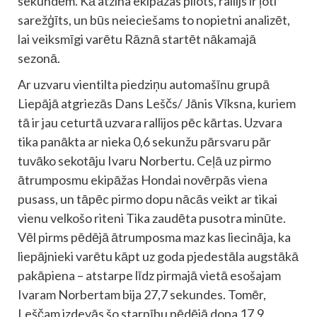
sekundēm. Kā atzina ekipāžas pilots, rallijs ir ļoti
sarežģīts, un būs neieciešams to nopietni analizēt,
lai veiksmīgi varētu Rāznā startēt nākamajā
sezonā.
Ar uzvaru vientilta piedziņu automašīnu grupā
Liepājā atgriezās Dans Leščs/ Jānis Vīksna, kuriem
tā ir jau ceturtā uzvara rallijos pēc kārtas. Uzvara
tika panākta ar nieka 0,6 sekunžu pārsvaru pār
tuvāko sekotāju Ivaru Norbertu. Ceļā uz pirmo
ātrumposmu ekipāžas Hondai novērpās viena
pusass, un tāpēc pirmo dopu nācās veikt ar tikai
vienu velkošo riteni Tika zaudēta pusotra minūte.
Vēl pirms pēdējā ātrumposma maz kas liecināja, ka
liepājnieki varētu kāpt uz goda pjedestāla augstākā
pakāpiena – atstarpe līdz pirmajā vietā esošajam
Ivaram Norbertam bija 27,7 sekundes. Tomēr,
Leščam izdevās šo starpību pēdējā dopa 17,9