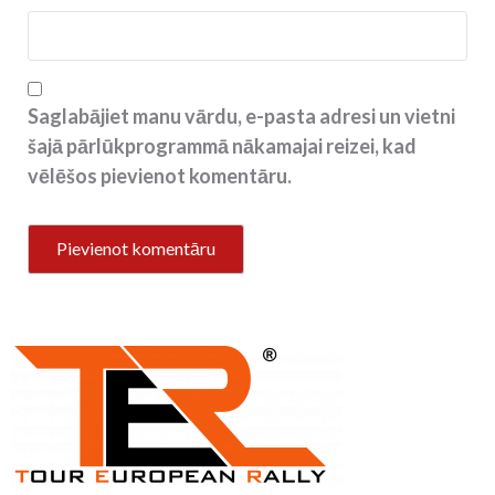
Saglabājiet manu vārdu, e-pasta adresi un vietni
šajā pārlūkprogrammā nākamajai reizei, kad
vēlēšos pievienot komentāru.