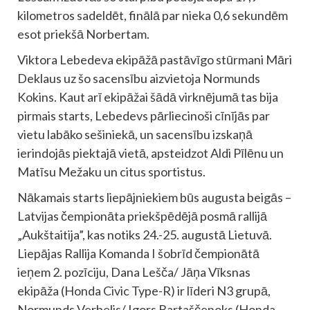
kilometros sadeldēt, finālā par nieka 0,6 sekundēm
esot priekšā Norbertam.
Viktora Lebedeva ekipāžā pastāvīgo stūrmani Māri
Deklaus uz šo sacensību aizvietoja Normunds
Kokins. Kaut arī ekipāžai šādā virknējumā tas bija
pirmais starts, Lebedevs pārliecinoši cīnījās par
vietu labāko sešiniekā, un sacensību izskaņā
ierindojās piektajā vietā, apsteidzot Aldi Pīlēnu un
Matīsu Mežaku un citus sportistus.
Nākamais starts liepājniekiem būs augusta beigās –
Latvijas čempionāta priekšpēdējā posmā rallijā
„Aukštaitija”, kas notiks 24.-25. augustā Lietuvā.
Liepājas Rallija Komanda I šobrīd čempionātā
ieņem 2. pozīciju, Dana Lešča/ Jāņa Vīksnas
ekipāža (Honda Civic Type-R) ir līderi N3 grupā,
Normunds Verbelis/ Igors Bartaščenoks (Honda