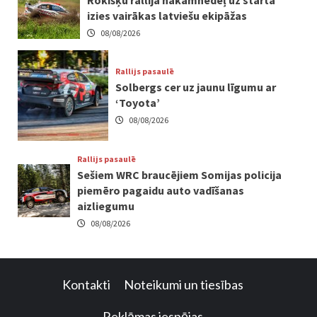
izies vairākas latviešu ekipāžas
08/08/2026
Rallijs pasaulē
Solbergs cer uz jaunu līgumu ar
‘Toyota’
08/08/2026
Rallijs pasaulē
Sešiem WRC braucējiem Somijas policija
piemēro pagaidu auto vadīšanas
aizliegumu
08/08/2026
Kontakti
Noteikumi un tiesības
Reklāmas iespējas