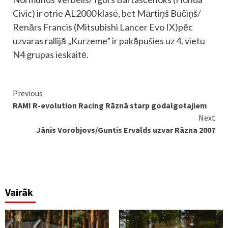
Civic) ir otrie AL2000 klasē, bet Mārtiņš Būčiņš/
Renārs Francis (Mitsubishi Lancer Evo IX)pēc
uzvaras rallijā „Kurzeme” ir pakāpušies uz 4. vietu
N4 grupas ieskaitē.
Continue
Previous
RAMI R-evolution Racing Rāznā starp godalgotajiem
Reading
Next
Jānis Vorobjovs/Guntis Ervalds uzvar Rāzna 2007
Vairāk