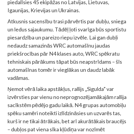
piedalīsies 45 ekipāžas no Latvijas, Lietuvas,
Igaunijas, Krievijas un Ukrainas.
Atkusnis sacensību trasi pārvērtis par dubļu, sniega
un ledus sajaukumu. Tādēļ ļoti svarīga būs sportistu
piesardzība un pareizo riepu izvēle. Lai gan dubļi
nedaudz samazinās WRC automašīnu jaudas
priekšrocības pār N4 klases auto, WRC spēkratu
tehniskais pārākums tāpat būs neapstrīdams – šīs
automašīnas tomēr ir vieglākas un daudz labāk
vadāmas.
Ņemot vērā laika apstākļus, rallijs „Sigulda” var
izvērsties par vienu no neprognozējamākajām rallija
sacīkstēm pēdējo gadu laikā. N4 grupas automobiļu
spēku samēri noteikti izlīdzināsies un uzvarēs tas,
kurš ir ne tikai ātrākais, bet arī akurātākais braucējs
– dubļos pat viena sīka kļūdiņa var nozīmēt