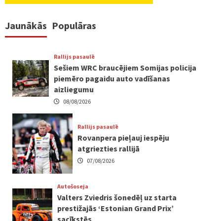
Jaunākās
Populāras
Rallijs pasaulē
Sešiem WRC braucējiem Somijas policija
piemēro pagaidu auto vadīšanas
aizliegumu
08/08/2026
Rallijs pasaulē
Rovanpera pieļauj iespēju
atgriezties rallijā
07/08/2026
Autošoseja
Valters Zviedris šonedēļ uz starta
prestižajās ‘Estonian Grand Prix’
sacīkstēs