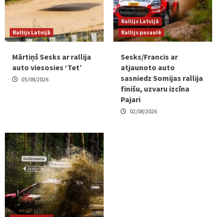
Rallijs Latvijā
Rallijs Latvijā
Rallijs pasaulē
Mārtiņš Sesks ar rallija
Sesks/Francis ar
auto viesosies ‘Tet’
atjaunoto auto
sasniedz Somijas rallija
05/08/2026
finišu, uzvaru izcīna
Pajari
02/08/2026