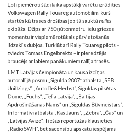
Ļoti piemēroti šādi laika apstākļi varētu izrādīties
Volkswagen Rally Touareg automobilim, kurš
startēs kā trases drošības jeb tā sauktā
nulles
ekipāža. Džips ar 750 ņūtonmetru lielu griezes
momentu ir vispiemērotākais pārvietošanās
līdzeklis dubļos. Turklāt arī Rally Touareg pilots –
zviedrs Tomass Engelbrekts – ir pieredzējis
braucējs ar labiem panākumiem rallija trasēs.
LMT Latvijas čempionāta un kausa izcīņas
autorallijā posmu „Sigulda 2007″ atbalsta „SEB
Unilīzings”, „Auto Īle&Herbst”, Siguldas pilsētas
Dome, „Fuchs”, „Telia Latvija”, „Baltijas
Apdrošināšanas Nams” un „Siguldas Būvmeistars”.
Informatīvi atbalsta „Kas Jauns”, „Zebra”, „Čas” un
„Latvijas Avīze”. Tiešās reportāžas klausieties
„Radio SWH”, bet sacensību apskatu iespējams