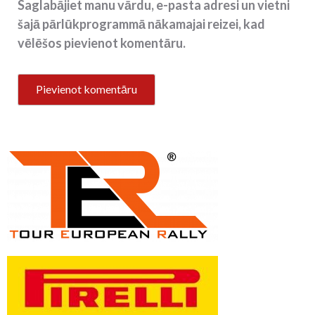
Saglabājiet manu vārdu, e-pasta adresi un vietni
šajā pārlūkprogrammā nākamajai reizei, kad
vēlēšos pievienot komentāru.