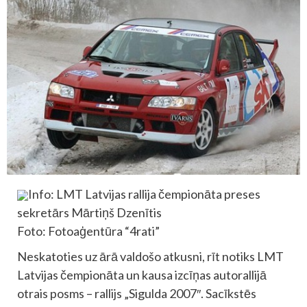
Info: LMT Latvijas rallija čempionāta preses
sekretārs Mārtiņš Dzenītis
Foto: Fotoaģentūra “4rati”
Neskatoties uz ārā valdošo atkusni, rīt notiks LMT
Latvijas čempionāta un kausa izcīņas autorallijā
otrais posms – rallijs „Sigulda 2007″. Sacīkstēs