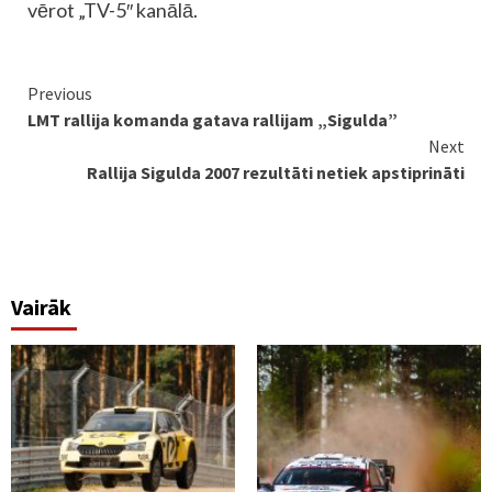
vērot „TV-5″ kanālā.
Continue
Previous
LMT rallija komanda gatava rallijam „Sigulda”
Reading
Next
Rallija Sigulda 2007 rezultāti netiek apstiprināti
Vairāk