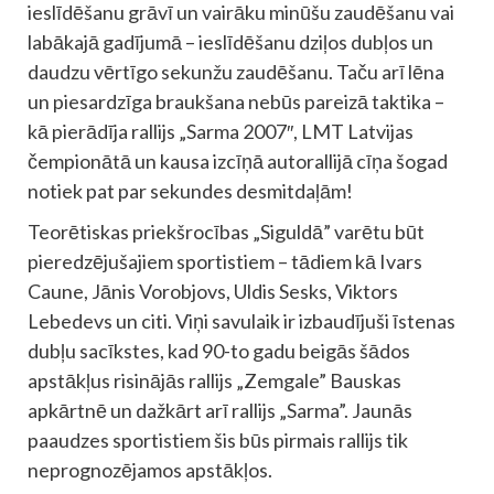
ieslīdēšanu grāvī un vairāku minūšu zaudēšanu vai
labākajā gadījumā – ieslīdēšanu dziļos dubļos un
daudzu vērtīgo sekunžu zaudēšanu. Taču arī lēna
un piesardzīga braukšana nebūs pareizā taktika –
kā pierādīja rallijs „Sarma 2007″, LMT Latvijas
čempionātā un kausa izcīņā autorallijā cīņa šogad
notiek pat par sekundes desmitdaļām!
Teorētiskas priekšrocības „Siguldā” varētu būt
pieredzējušajiem sportistiem – tādiem kā Ivars
Caune, Jānis Vorobjovs, Uldis Sesks, Viktors
Lebedevs un citi. Viņi savulaik ir izbaudījuši īstenas
dubļu sacīkstes, kad 90-to gadu beigās šādos
apstākļus risinājās rallijs „Zemgale” Bauskas
apkārtnē un dažkārt arī rallijs „Sarma”. Jaunās
paaudzes sportistiem šis būs pirmais rallijs tik
neprognozējamos apstākļos.