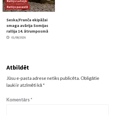
Rallijs Latvijā
Rallijs pasaulē
Seska/Franča ekipāžai
smaga avārija Somijas
rallija 14. ātrumposmā
01/08/2026
Atbildēt
Jūsu e-pasta adrese netiks publicēta.
Obligātie
lauki ir atzīmēti kā
*
Komentārs
*