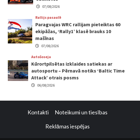
07/08/2026
Rallijs pasaulē
Paragvajas WRC rallijam pieteiktas 60
ekipāžas, ‘Rally1’ klasē brauks 10
mašīnas
07/08/2026
Autošoseja
Kūrortpilsētas izklaides satiekas ar
autosportu – Pērnavā notiks ‘Baltic Time
Attack’ otrais posms
06/08/2026
Kontakti
Noteikumi un tiesības
Reklāmas iespējas