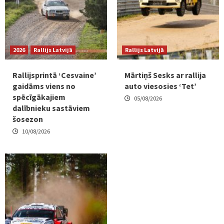
2026
Rallijs Latvijā
Rallijs Latvijā
Rallijsprintā ‘Cesvaine’
Mārtiņš Sesks ar rallija
gaidāms viens no
auto viesosies ‘Tet’
spēcīgākajiem
05/08/2026
dalībnieku sastāviem
šosezon
10/08/2026