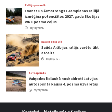
Rallijs pasaulē
Evanss un Ārmstrongs Grempianas rallijā
izmēģina potenciālos 2027. gada Skotijas
WRC posma ceļus
10/08/2026
Rallijs pasaulē
Saūda Arābijas rallijs varētu tikt
atcelts
09/08/2026
Autosprints
Vaiņodes lidlaukā noskaidroti Latvijas
autosprinta kausa 4. posma uzvarētāji
09/08/2026
Kontakti
Noteikumi un tiesības