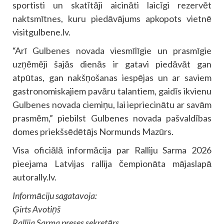
sportisti un skatītāji aicināti laicīgi rezervēt
naktsmītnes, kuru piedāvājums apkopots vietnē
visitgulbene.lv.
“Arī Gulbenes novada viesmīlīgie un prasmīgie
uzņēmēji šajās dienās ir gatavi piedāvāt gan
atpūtas, gan nakšņošanas iespējas un ar saviem
gastronomiskajiem pavāru talantiem, gaidīs ikvienu
Gulbenes novada ciemiņu, lai iepriecinātu ar savām
prasmēm,” piebilst Gulbenes novada pašvaldības
domes priekšsēdētājs Normunds Mazūrs.
Visa oficiālā informācija par Ralliju Sarma 2026
pieejama Latvijas rallija čempionāta mājaslapā
autorally.lv.
Informāciju sagatavoja:
Ģirts Avotiņš
Rallija Sarma preses sekretārs