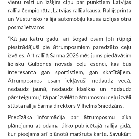
vienu reizi un izšķirs cīņu par punktiem Latvijas
rallija čempionāta, Latvijas rallija kausa, Rallijsprinta
un Vēsturisko rallija automobiļu kausa izcīņas otrā
posma ietvaros.
“Kā jau katru gadu, arī šogad esam ļoti rūpīgi
piestrādājuši pie ātrumposmiem paredzēto ceļu
izvēles. Arī rallijā Sarma 2026 mēs jums piedāvāsim
lielisku Gulbenes novada ceļu esenci, kas būs
interesanta gan sportistiem, gan skatītājiem.
Ātrumposmos esam iekļāvuši nedaudz vecā,
nedaudz jaunā, nedaudz klasikas un nedaudz
pārsteigumu,” tā par izvēlēto ātrumosmu ceļu izvēli
stāsta rallija Sarma direktors Vilhelms Sniedzāns.
Precīzāka informācija par ātrumposmu laika
plānojumu atrodama tikko publicētajā rallija gidā,
kur pieejama arī plānotā maršruta karte. Savukārt