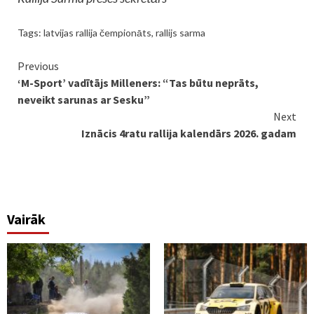
Tags:
latvijas rallija čempionāts
,
rallijs sarma
Continue
Previous
‘M-Sport’ vadītājs Milleners: “Tas būtu neprāts,
Reading
neveikt sarunas ar Sesku”
Next
Iznācis 4ratu rallija kalendārs 2026. gadam
Vairāk