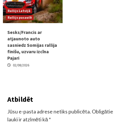
Rallijs Latvijā
Rallijs pasaulē
Sesks/Francis ar
atjaunoto auto
sasniedz Somijas rallija
finišu, uzvaru izcīna
Pajari
02/08/2026
Atbildēt
Jūsu e-pasta adrese netiks publicēta.
Obligātie
lauki ir atzīmēti kā
*