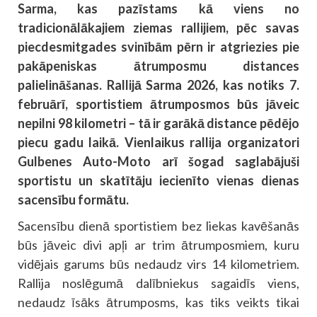
Sarma, kas pazīstams kā viens no
tradicionālākajiem ziemas rallijiem, pēc savas
piecdesmitgades svinībām pērn ir atgriezies pie
pakāpeniskas ātrumposmu distances
palielināšanas. Rallijā Sarma 2026, kas notiks 7.
februārī, sportistiem ātrumposmos būs jāveic
nepilni 98 kilometri – tā ir garākā distance pēdējo
piecu gadu laikā. Vienlaikus rallija organizatori
Gulbenes Auto-Moto arī šogad saglabājuši
sportistu un skatītāju iecienīto vienas dienas
sacensību formātu.
Sacensību dienā sportistiem bez liekas kavēšanās
būs jāveic divi apļi ar trim ātrumposmiem, kuru
vidējais garums būs nedaudz virs 14 kilometriem.
Rallija noslēgumā dalībniekus sagaidīs viens,
nedaudz īsāks ātrumposms, kas tiks veikts tikai