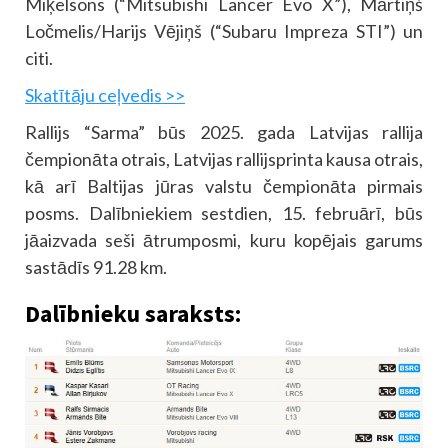
Miķelsons (“Mitsubishi Lancer Evo X”), Mārtiņš
Ločmelis/Harijs Vējiņš (“Subaru Impreza STI”) un
citi.
Skatītāju ceļvedis >>
Rallijs “Sarma” būs 2025. gada Latvijas rallija
čempionāta otrais, Latvijas rallijsprinta kausa otrais,
kā arī Baltijas jūras valstu čempionāta pirmais
posms. Dalībniekiem sestdien, 15. februārī, būs
jāaizvada seši ātrumposmi, kuru kopējais garums
sastādīs 91.28 km.
Dalībnieku saraksts: