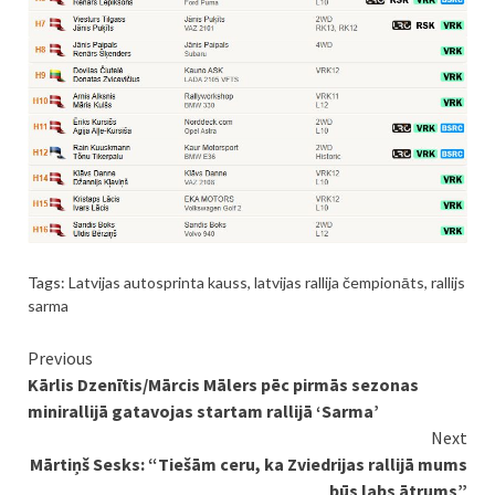
Tags:
Latvijas autosprinta kauss
,
latvijas rallija čempionāts
,
rallijs
sarma
Continue
Previous
Kārlis Dzenītis/Mārcis Mālers pēc pirmās sezonas
Reading
minirallijā gatavojas startam rallijā ‘Sarma’
Next
Mārtiņš Sesks: “Tiešām ceru, ka Zviedrijas rallijā mums
būs labs ātrums”