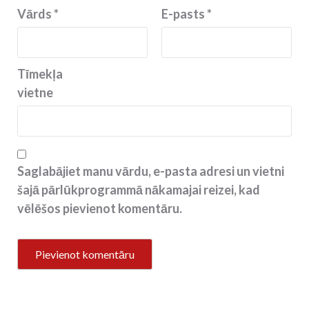
Vārds
*
E-pasts
*
Tīmekļa
vietne
Saglabājiet manu vārdu, e-pasta adresi un vietni
šajā pārlūkprogrammā nākamajai reizei, kad
vēlēšos pievienot komentāru.