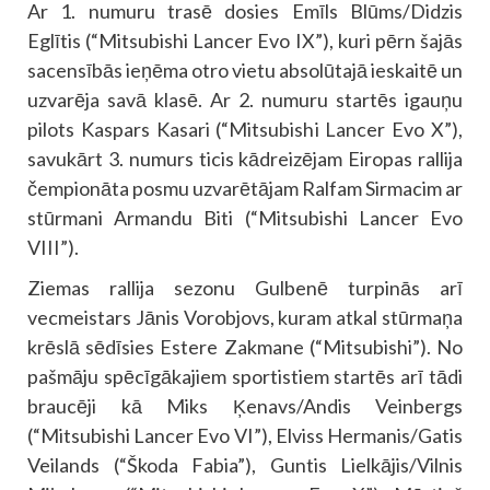
Ar 1. numuru trasē dosies Emīls Blūms/Didzis
Eglītis (“Mitsubishi Lancer Evo IX”), kuri pērn šajās
sacensībās ieņēma otro vietu absolūtajā ieskaitē un
uzvarēja savā klasē. Ar 2. numuru startēs igauņu
pilots Kaspars Kasari (“Mitsubishi Lancer Evo X”),
savukārt 3. numurs ticis kādreizējam Eiropas rallija
čempionāta posmu uzvarētājam Ralfam Sirmacim ar
stūrmani Armandu Biti (“Mitsubishi Lancer Evo
VIII”).
Ziemas rallija sezonu Gulbenē turpinās arī
vecmeistars Jānis Vorobjovs, kuram atkal stūrmaņa
krēslā sēdīsies Estere Zakmane (“Mitsubishi”). No
pašmāju spēcīgākajiem sportistiem startēs arī tādi
braucēji kā Miks Ķenavs/Andis Veinbergs
(“Mitsubishi Lancer Evo VI”), Elviss Hermanis/Gatis
Veilands (“Škoda Fabia”), Guntis Lielkājis/Vilnis