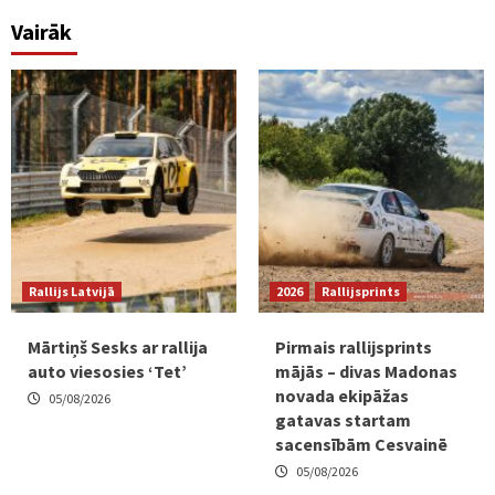
Vairāk
Rallijs Latvijā
2026
Rallijsprints
Mārtiņš Sesks ar rallija
Pirmais rallijsprints
auto viesosies ‘Tet’
mājās – divas Madonas
novada ekipāžas
05/08/2026
gatavas startam
sacensībām Cesvainē
05/08/2026