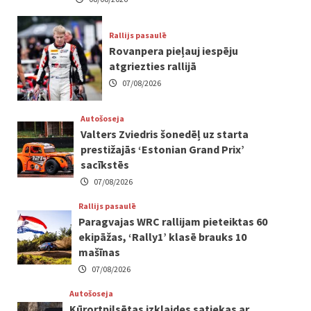
Rallijs pasaulē
Rovanpera pieļauj iespēju
atgriezties rallijā
07/08/2026
Autošoseja
Valters Zviedris šonedēļ uz starta
prestižajās ‘Estonian Grand Prix’
sacīkstēs
07/08/2026
Rallijs pasaulē
Paragvajas WRC rallijam pieteiktas 60
ekipāžas, ‘Rally1’ klasē brauks 10
mašīnas
07/08/2026
Autošoseja
Kūrortpilsētas izklaides satiekas ar