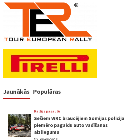
Jaunākās
Populāras
Rallijs pasaulē
Sešiem WRC braucējiem Somijas policija
piemēro pagaidu auto vadīšanas
aizliegumu
08/08/2026