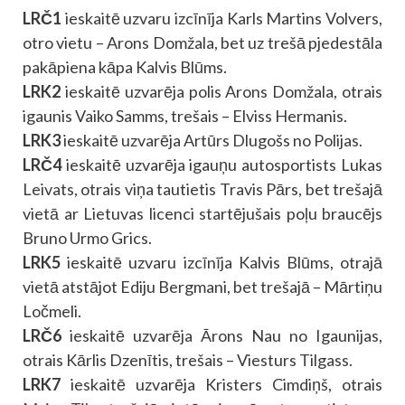
LRČ1
ieskaitē uzvaru izcīnīja Karls Martins Volvers,
otro vietu – Arons Domžala, bet uz trešā pjedestāla
pakāpiena kāpa Kalvis Blūms.
LRK2
ieskaitē uzvarēja polis Arons Domžala, otrais
igaunis Vaiko Samms, trešais – Elviss Hermanis.
LRK3
ieskaitē uzvarēja Artūrs Dlugošs no Polijas.
LRČ4
ieskaitē uzvarēja igauņu autosportists Lukas
Leivats, otrais viņa tautietis Travis Pārs, bet trešajā
vietā ar Lietuvas licenci startējušais poļu braucējs
Bruno Urmo Grics.
LRK5
ieskaitē uzvaru izcīnīja Kalvis Blūms, otrajā
vietā atstājot Ediju Bergmani, bet trešajā – Mārtiņu
Ločmeli.
LRČ6
ieskaitē uzvarēja Ārons Nau no Igaunijas,
otrais Kārlis Dzenītis, trešais – Viesturs Tilgass.
LRK7
ieskaitē uzvarēja Kristers Cimdiņš, otrais