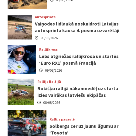
Autosprints
Vaiņodes lidlaukā noskaidroti Latvijas
autosprinta kausa 4. posma uzvarētāji
09/08/2026
Rallijkross
Lēbs atgriežas rallijkrosā un startēs
‘Euro RX1’ posmā Francijā
09/08/2026
Rallijs Baltijā
Rokišķu rallijā nākamnedēļ uz starta
izies vairākas latviešu ekipāžas
08/08/2026
Rallijs pasaulē
Solbergs cer uz jaunu līgumu ar
‘Toyota’