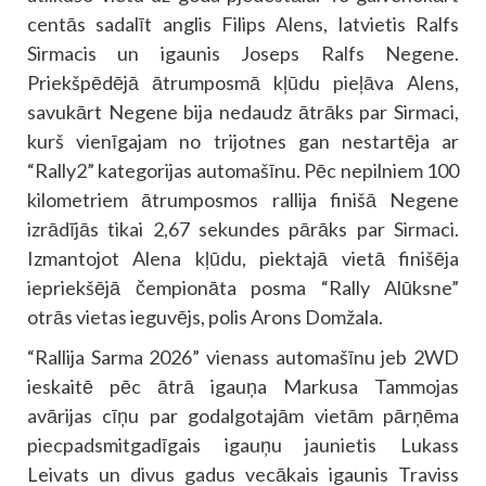
centās sadalīt anglis Filips Alens, latvietis Ralfs
Sirmacis un igaunis Joseps Ralfs Negene.
Priekšpēdējā ātrumposmā kļūdu pieļāva Alens,
savukārt Negene bija nedaudz ātrāks par Sirmaci,
kurš vienīgajam no trijotnes gan nestartēja ar
“Rally2” kategorijas automašīnu. Pēc nepilniem 100
kilometriem ātrumposmos rallija finišā Negene
izrādījās tikai 2,67 sekundes pārāks par Sirmaci.
Izmantojot Alena kļūdu, piektajā vietā finišēja
iepriekšējā čempionāta posma “Rally Alūksne”
otrās vietas ieguvējs, polis Arons Domžala.
“Rallija Sarma 2026” vienass automašīnu jeb 2WD
ieskaitē pēc ātrā igauņa Markusa Tammojas
avārijas cīņu par godalgotajām vietām pārņēma
piecpadsmitgadīgais igauņu jaunietis Lukass
Leivats un divus gadus vecākais igaunis Traviss