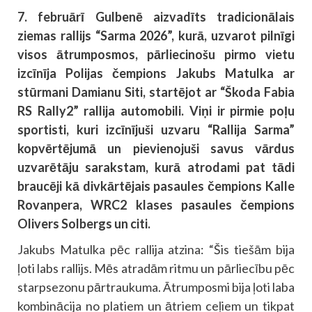
7. februārī Gulbenē aizvadīts tradicionālais
ziemas rallijs “Sarma 2026”, kurā, uzvarot pilnīgi
visos ātrumposmos, pārliecinošu pirmo vietu
izcīnīja Polijas čempions Jakubs Matulka ar
stūrmani Damianu Siti, startējot ar “Škoda Fabia
RS Rally2” rallija automobili. Viņi ir pirmie poļu
sportisti, kuri izcīnījuši uzvaru “Rallija Sarma”
kopvērtējumā un pievienojuši savus vārdus
uzvarētāju sarakstam, kurā atrodami pat tādi
braucēji kā divkārtējais pasaules čempions Kalle
Rovanpera, WRC2 klases pasaules čempions
Olivers Solbergs un citi.
Jakubs Matulka pēc rallija atzina: “Šis tiešām bija
ļoti labs rallijs. Mēs atradām ritmu un pārliecību pēc
starpsezonu pārtraukuma. Ātrumposmi bija ļoti laba
kombinācija no platiem un ātriem ceļiem un tikpat