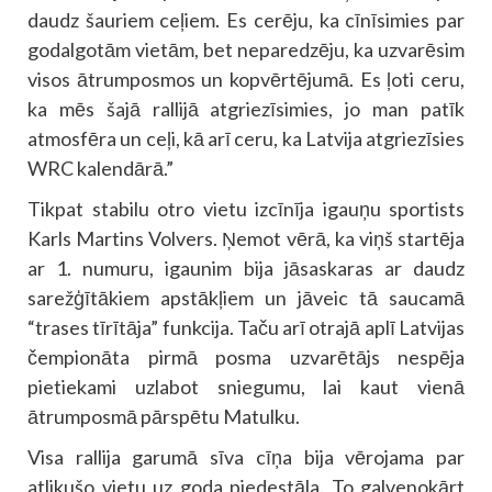
daudz šauriem ceļiem. Es cerēju, ka cīnīsimies par
godalgotām vietām, bet neparedzēju, ka uzvarēsim
visos ātrumposmos un kopvērtējumā. Es ļoti ceru,
ka mēs šajā rallijā atgriezīsimies, jo man patīk
atmosfēra un ceļi, kā arī ceru, ka Latvija atgriezīsies
WRC kalendārā.”
Tikpat stabilu otro vietu izcīnīja igauņu sportists
Karls Martins Volvers. Ņemot vērā, ka viņš startēja
ar 1. numuru, igaunim bija jāsaskaras ar daudz
sarežģītākiem apstākļiem un jāveic tā saucamā
“trases tīrītāja” funkcija. Taču arī otrajā aplī Latvijas
čempionāta pirmā posma uzvarētājs nespēja
pietiekami uzlabot sniegumu, lai kaut vienā
ātrumposmā pārspētu Matulku.
Visa rallija garumā sīva cīņa bija vērojama par
atlikušo vietu uz goda pjedestāla. To galvenokārt