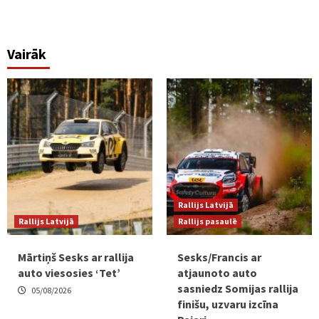
Vairāk
Rallijs Latvijā
Rallijs Latvijā
Rallijs pasaulē
Mārtiņš Sesks ar rallija
Sesks/Francis ar
auto viesosies ‘Tet’
atjaunoto auto
sasniedz Somijas rallija
05/08/2026
finišu, uzvaru izcīna