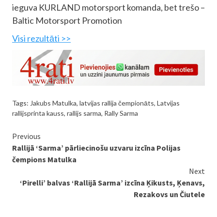
ieguva KURLAND motorsport komanda, bet trešo –
Baltic Motorsport Promotion
Visi rezultāti >>
Tags:
Jakubs Matulka
,
latvijas rallija čempionāts
,
Latvijas
rallijsprinta kauss
,
rallijs sarma
,
Rally Sarma
Continue
Previous
Rallijā ‘Sarma’ pārliecinošu uzvaru izcīna Polijas
Reading
čempions Matulka
Next
‘Pirelli’ balvas ‘Rallijā Sarma’ izcīna Ķikusts, Ķenavs,
Rezakovs un Čiutele