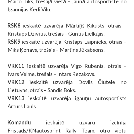
Mairo Tiks, trešajā vietā – jaunā autosportiste no
Igaunijas Kerli Vilu.
RSK8
ieskaitē uzvarēja Mārtiņš Ķikusts, otrais –
Kristaps Dzīvītis, trešais – Guntis Lielkājis.
RSK9
ieskaitē uzvarēja Kristaps Laipnieks, otrais –
Miks Ķenavs, trešais – Martins Jēkabsons.
VRK11
ieskaitē uzvarēja Vigo Rubenis, otrais –
Ivars Velme, trešais – Intars Rezakovs.
VRK12
ieskaitē uzvarēja Dovils Čiutele no
Lietuvas, otrais – Sandis Boks.
VRK13
ieskaitē uzvarēja igauņu autosportists
Arturs Lauls
Komandu
ieskaitē uzvaru izcīnīja
Fristads/KNautosprint Rally Team, otro vietu