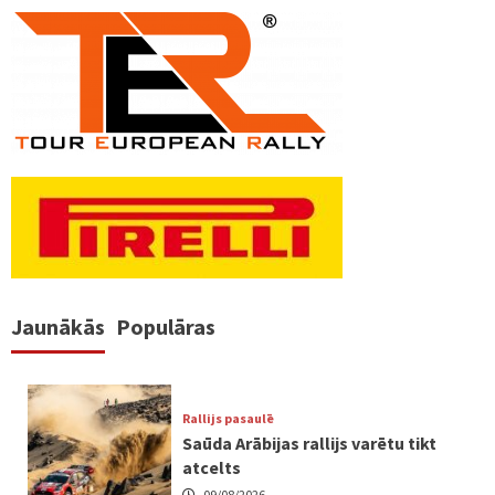
Jaunākās
Populāras
Rallijs pasaulē
Saūda Arābijas rallijs varētu tikt
atcelts
09/08/2026