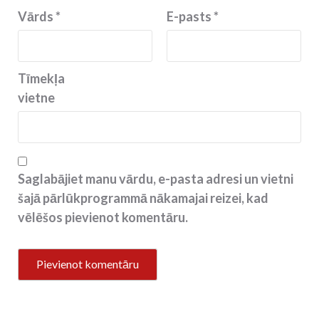
Vārds
*
E-pasts
*
Tīmekļa
vietne
Saglabājiet manu vārdu, e-pasta adresi un vietni
šajā pārlūkprogrammā nākamajai reizei, kad
vēlēšos pievienot komentāru.