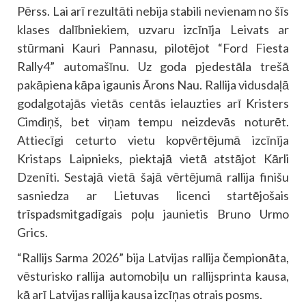
Pērss. Lai arī rezultāti nebija stabili nevienam no šīs
klases dalībniekiem, uzvaru izcīnīja Leivats ar
stūrmani Kauri Pannasu, pilotējot “Ford Fiesta
Rally4” automašīnu. Uz goda pjedestāla trešā
pakāpiena kāpa igaunis Ārons Nau. Rallija vidusdaļā
godalgotajās vietās centās ielauzties arī Kristers
Cimdiņš, bet viņam tempu neizdevās noturēt.
Attiecīgi ceturto vietu kopvērtējumā izcīnīja
Kristaps Laipnieks, piektajā vietā atstājot Kārli
Dzenīti. Sestajā vietā šajā vērtējumā rallija finišu
sasniedza ar Lietuvas licenci startējošais
trīspadsmitgadīgais poļu jaunietis Bruno Urmo
Grics.
“Rallijs Sarma 2026” bija Latvijas rallija čempionāta,
vēsturisko rallija automobiļu un rallijsprinta kausa,
kā arī Latvijas rallija kausa izcīņas otrais posms.