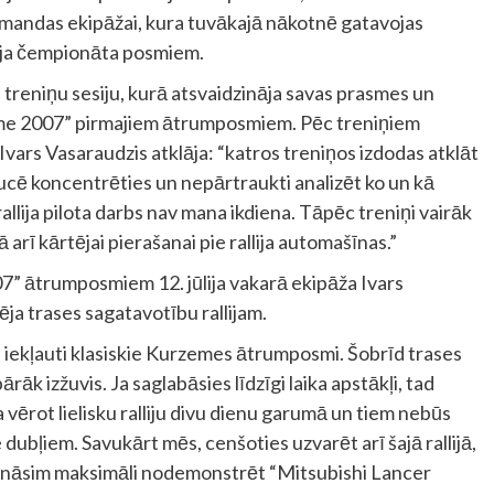
 komandas ekipāžai, kura tuvākajā nākotnē gatavojas
lija čempionāta posmiem.
 treniņu sesiju, kurā atsvaidzināja savas prasmes un
zeme 2007” pirmajiem ātrumposmiem. Pēc treniņiem
ars Vasaraudzis atklāja: “katros treniņos izdodas atklāt
aucē koncentrēties un nepārtraukti analizēt ko un kā
llija pilota darbs nav mana ikdiena. Tāpēc treniņi vairāk
arī kārtējai pierašanai pie rallija automašīnas.”
07” ātrumposmiem 12. jūlija vakarā ekipāža Ivars
ēja trases sagatavotību rallijam.
d iekļauti klasiskie Kurzemes ātrumposmi. Šobrīd trases
pārāk izžuvis. Ja saglabāsies līdzīgi laika apstākļi, tad
a vērot lielisku ralliju divu dienu garumā un tiem nebūs
dubļiem. Savukārt mēs, cenšoties uzvarēt arī šajā rallijā,
ēģināsim maksimāli nodemonstrēt “Mitsubishi Lancer