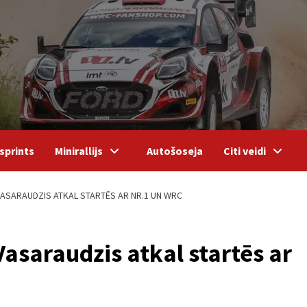
sprints
Minirallijs
Autošoseja
Citi veidi
VASARAUDZIS ATKAL STARTĒS AR NR.1 UN WRC
asaraudzis atkal startēs ar