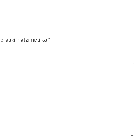
e lauki ir atzīmēti kā
*