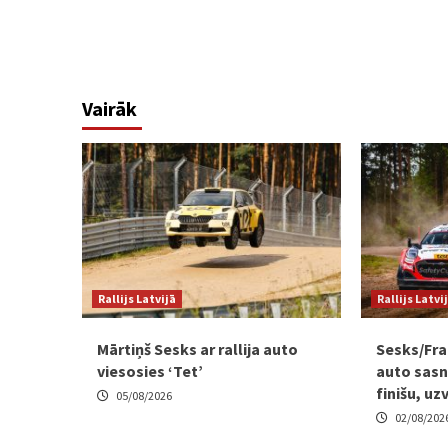
Vairāk
Rallijs Latvijā
Rallijs Latvi
Mārtiņš Sesks ar rallija auto
Sesks/Fra
viesosies ‘Tet’
auto sasni
finišu, uz
05/08/2026
02/08/202