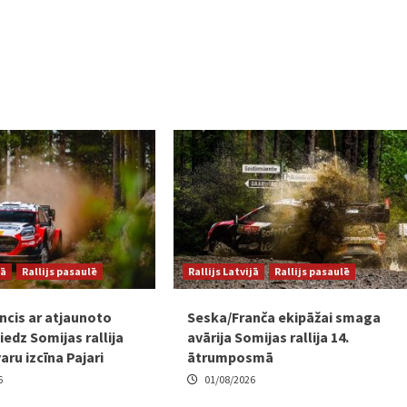
jā
Rallijs pasaulē
Rallijs Latvijā
Rallijs pasaulē
ncis ar atjaunoto
Seska/Franča ekipāžai smaga
edz Somijas rallija
avārija Somijas rallija 14.
varu izcīna Pajari
ātrumposmā
6
01/08/2026