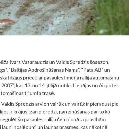
pāža Ivars Vasaraudzis un Valdis Spredzis šosezon,
ngs”, “Baltijas Apdrošināšanas Nams”, “Pata AB” un
ja skatītājus priecē ar pasaules līmeņa rallija automašīnu
2007”, kas 13. un 14. jūlijā notiks Liepājas un Aizputes
automašīnas triumfa trasē.
Valdis Spredzis arvien vairāk un vairāk ir pieradusi pie
os ir krājusi gan pieredzi, gan zināšanas par to kā
oregulēt šo pasaules rallija čempionāta prasībām
āti jauni noslēpumi un jaunas prasmes, kas nākotnē