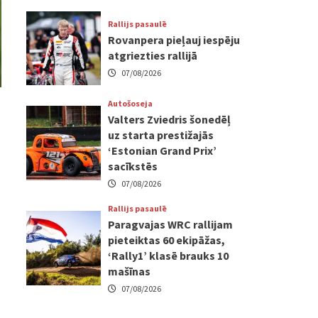
Rallijs pasaulē
Rovanpera pieļauj iespēju
atgriezties rallijā
07/08/2026
Autošoseja
Valters Zviedris šonedēļ
uz starta prestižajās
‘Estonian Grand Prix’
sacīkstēs
07/08/2026
Rallijs pasaulē
Paragvajas WRC rallijam
pieteiktas 60 ekipāžas,
‘Rally1’ klasē brauks 10
mašīnas
07/08/2026