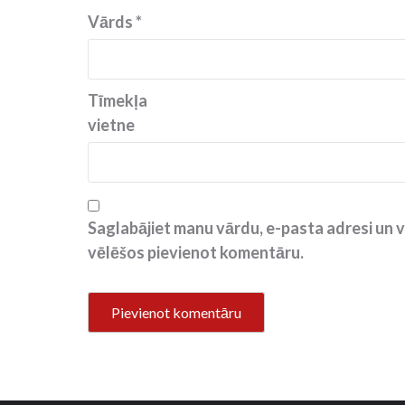
Vārds
*
Tīmekļa
vietne
Saglabājiet manu vārdu, e-pasta adresi un v
vēlēšos pievienot komentāru.