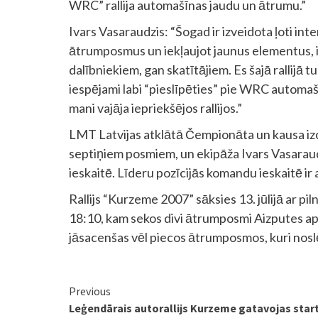
WRC” rallija automašīnas jaudu un ātrumu.”
Ivars Vasaraudzis: “Šogad ir izveidota ļoti inte
ātrumposmus un iekļaujot jaunus elementus, ir
dalībniekiem, gan skatītājiem. Es šajā rallijā
iespējami labi “pieslīpēties” pie WRC automašī
mani vajāja iepriekšējos rallijos.”
LMT Latvijas atklātā Čempionāta un kausa izcīņ
septiņiem posmiem, un ekipāža Ivars Vasaraudzis
ieskaitē. Līderu pozīcijās komandu ieskaitē ir 
Rallijs “Kurzeme 2007” sāksies 13. jūlijā ar p
18:10, kam sekos divi ātrumposmi Aizputes ap
jāsacenšas vēl piecos ātrumposmos, kuri noslē
Continue
Previous
Leģendārais autorallijs Kurzeme gatavojas sta
Reading