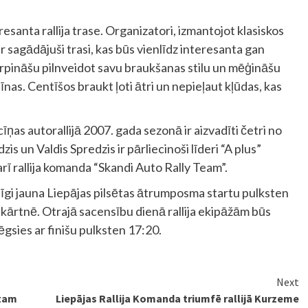
resanta rallija trase. Organizatori, izmantojot klasiskos
 sagādājuši trasi, kas būs vienlīdz interesanta gan
 turpināšu pilnveidot savu braukšanas stilu un mēģināšu
nas. Centīšos braukt ļoti ātri un nepieļaut kļūdas, kas
as autorallijā 2007. gada sezonā ir aizvadīti četri no
 un Valdis Spredzis ir pārliecinoši līderi “A plus”
arī rallija komanda “Skandi Auto Rally Team”.
ilnīgi jauna Liepājas pilsētas ātrumposma startu pulksten
kārtnē. Otrajā sacensību dienā rallija ekipāžām būs
gsies ar finišu pulksten 17:20.
Next
rtam
Liepājas Rallija Komanda triumfē rallijā Kurzeme