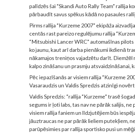
palīdzēs šai “Skandi Auto Rally Team” rallija
pārbaudīt savus spēkus kādā no pasaules ral
Pirms rallija “Kurzeme 2007” ekipāža aizvadīja
centās rast pareizo regulējumu rallija “Kur
“Mitsubishi Lancer WRC” automašīnas pilots Iv
ko jaunu, kaut arī darba pienākumi ikdienā tr
nākamajos treniņos vajadzētu darīt. Diemžēl ra
kalpo zināšanu un prasmju atsvaidzināšanai, kā 
Pēc iepazīšanās ar visiem rallija “Kurzeme 20
Vasaraudzis un Valdis Spredzis atzinīgi novērt
Valdis Spredzis: “rallija “Kurzeme” trasē šoga
segums ir ļoti labs, tas nav ne pārāk salijis, ne 
visiem rallija faniem un līdzjutējiem būs iespēj
jāuztraucas ne par pārāk lieliem putekļiem, ne 
parūpēsimies par rallija sportisko pusi un m