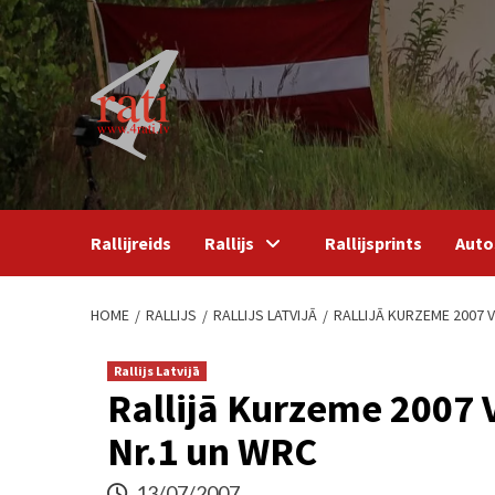
Skip
to
content
Rallijreids
Rallijs
Rallijsprints
Auto
HOME
RALLIJS
RALLIJS LATVIJĀ
RALLIJĀ KURZEME 2007 
Rallijs Latvijā
Rallijā Kurzeme 2007 V
Nr.1 un WRC
13/07/2007