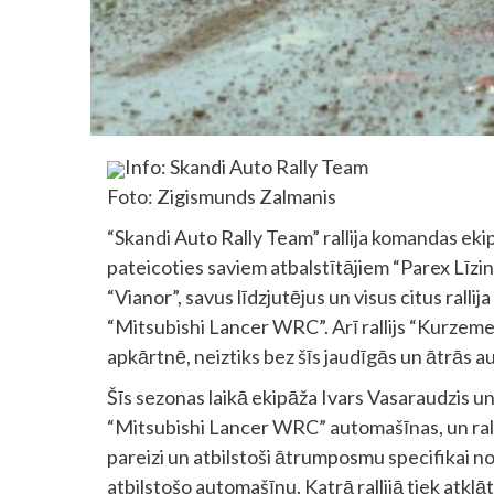
Info: Skandi Auto Rally Team
Foto: Zigismunds Zalmanis
“Skandi Auto Rally Team” rallija komandas eki
pateicoties saviem atbalstītājiem “Parex Līzi
“Vianor”, savus līdzjutējus un visus citus ralli
“Mitsubishi Lancer WRC”. Arī rallijs “Kurzeme 
apkārtnē, neiztiks bez šīs jaudīgās un ātrās 
Šīs sezonas laikā ekipāža Ivars Vasaraudzis un 
“Mitsubishi Lancer WRC” automašīnas, un rallij
pareizi un atbilstoši ātrumposmu specifikai n
atbilstošo automašīnu. Katrā rallijā tiek atkl