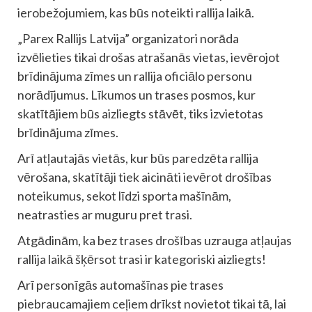
ierobežojumiem, kas būs noteikti rallija laikā.
„Parex Rallijs Latvija” organizatori norāda
izvēlieties tikai drošas atrašanās vietas, ievērojot
brīdinājuma zīmes un rallija oficiālo personu
norādījumus. Līkumos un trases posmos, kur
skatītājiem būs aizliegts stāvēt, tiks izvietotas
brīdinājuma zīmes.
Arī atļautajās vietās, kur būs paredzēta rallija
vērošana, skatītāji tiek aicināti ievērot drošības
noteikumus, sekot līdzi sporta mašīnām,
neatrasties ar muguru pret trasi.
Atgādinām, ka bez trases drošības uzrauga atļaujas
rallija laikā šķērsot trasi ir kategoriski aizliegts!
Arī personīgās automašīnas pie trases
piebraucamajiem ceļiem drīkst novietot tikai tā, lai