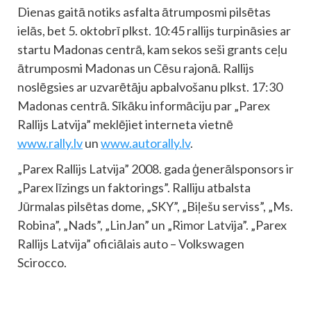
Dienas gaitā notiks asfalta ātrumposmi pilsētas
ielās, bet 5. oktobrī plkst. 10:45 rallijs turpināsies ar
startu Madonas centrā, kam sekos seši grants ceļu
ātrumposmi Madonas un Cēsu rajonā. Rallijs
noslēgsies ar uzvarētāju apbalvošanu plkst. 17:30
Madonas centrā. Sīkāku informāciju par „Parex
Rallijs Latvija” meklējiet interneta vietnē
www.rally.lv
un
www.autorally.lv
.
„Parex Rallijs Latvija” 2008. gada ģenerālsponsors ir
„Parex līzings un faktorings”. Ralliju atbalsta
Jūrmalas pilsētas dome, „SKY”, „Biļešu serviss”, „Ms.
Robina”, „Nads”, „LinJan” un „Rimor Latvija”. „Parex
Rallijs Latvija” oficiālais auto – Volkswagen
Scirocco.