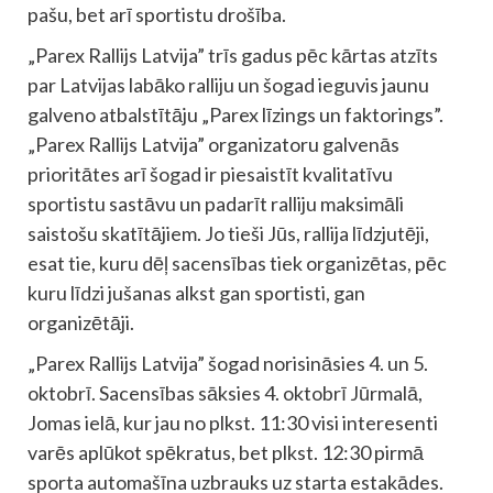
pašu, bet arī sportistu drošība.
„Parex Rallijs Latvija” trīs gadus pēc kārtas atzīts
par Latvijas labāko ralliju un šogad ieguvis jaunu
galveno atbalstītāju „Parex līzings un faktorings”.
„Parex Rallijs Latvija” organizatoru galvenās
prioritātes arī šogad ir piesaistīt kvalitatīvu
sportistu sastāvu un padarīt ralliju maksimāli
saistošu skatītājiem. Jo tieši Jūs, rallija līdzjutēji,
esat tie, kuru dēļ sacensības tiek organizētas, pēc
kuru līdzi jušanas alkst gan sportisti, gan
organizētāji.
„Parex Rallijs Latvija” šogad norisināsies 4. un 5.
oktobrī. Sacensības sāksies 4. oktobrī Jūrmalā,
Jomas ielā, kur jau no plkst. 11:30 visi interesenti
varēs aplūkot spēkratus, bet plkst. 12:30 pirmā
sporta automašīna uzbrauks uz starta estakādes.