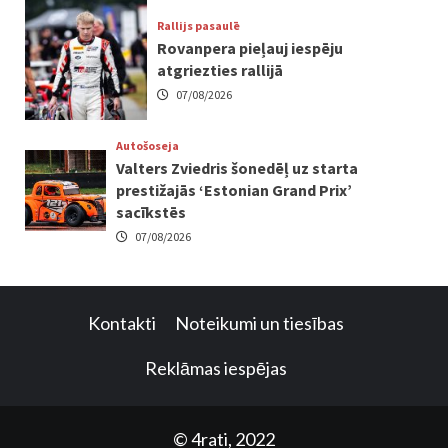
Rallijs pasaulē
Rovanpera pieļauj iespēju
atgriezties rallijā
07/08/2026
Autošoseja
Valters Zviedris šonedēļ uz starta
prestižajās ‘Estonian Grand Prix’
sacīkstēs
07/08/2026
Kontakti
Noteikumi un tiesības
Reklāmas iespējas
© 4rati, 2022