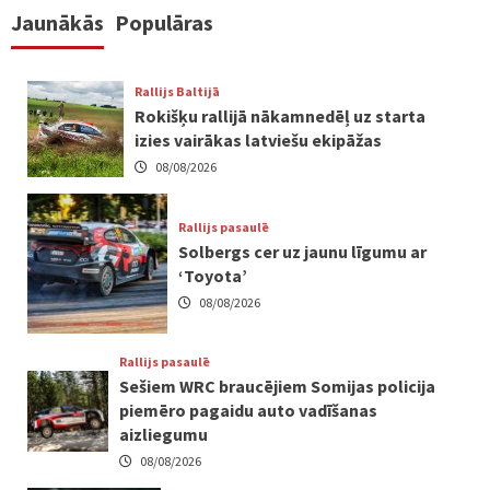
Jaunākās
Populāras
Rallijs Baltijā
Rokišķu rallijā nākamnedēļ uz starta
izies vairākas latviešu ekipāžas
08/08/2026
Rallijs pasaulē
Solbergs cer uz jaunu līgumu ar
‘Toyota’
08/08/2026
Rallijs pasaulē
Sešiem WRC braucējiem Somijas policija
piemēro pagaidu auto vadīšanas
aizliegumu
08/08/2026