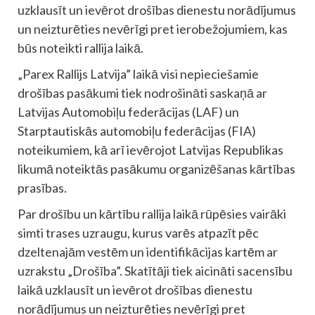
uzklausīt un ievērot drošības dienestu norādījumus
un neizturēties nevērīgi pret ierobežojumiem, kas
būs noteikti rallija laikā.
„Parex Rallijs Latvija” laikā visi nepieciešamie
drošības pasākumi tiek nodrošināti saskaņā ar
Latvijas Automobiļu federācijas (LAF) un
Starptautiskās automobiļu federācijas (FIA)
noteikumiem, kā arī ievērojot Latvijas Republikas
likumā noteiktās pasākumu organizēšanas kārtības
prasības.
Par drošību un kārtību rallija laikā rūpēsies vairāki
simti trases uzraugu, kurus varēs atpazīt pēc
dzeltenajām vestēm un identifikācijas kartēm ar
uzrakstu „Drošība”. Skatītāji tiek aicināti sacensību
laikā uzklausīt un ievērot drošības dienestu
norādījumus un neizturēties nevērīgi pret