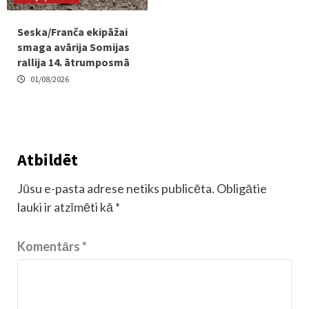
Seska/Franča ekipāžai
smaga avārija Somijas
rallija 14. ātrumposmā
01/08/2026
Atbildēt
Jūsu e-pasta adrese netiks publicēta.
Obligātie
lauki ir atzīmēti kā
*
Komentārs
*