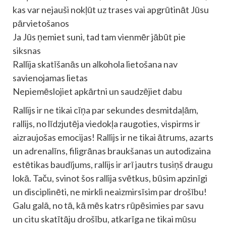
kas var nejauši nokļūt uz trases vai apgrūtināt Jūsu
pārvietošanos
Ja Jūs ņemiet suni, tad tam vienmēr jābūt pie
siksnas
Rallija skatīšanās un alkohola lietošana nav
savienojamas lietas
Nepiemēslojiet apkārtni un saudzējiet dabu
Rallijs ir ne tikai cīņa par sekundes desmitdaļām,
rallijs, no līdzjutēja viedokļa raugoties, vispirms ir
aizraujošas emocijas! Rallijs ir ne tikai ātrums, azarts
un adrenalīns, filigrānas braukšanas un autodizaina
estētikas baudījums, rallijs ir arī jautrs tusiņš draugu
lokā. Taču, svinot šos rallija svētkus, būsim apzinīgi
un disciplinēti, ne mirkli neaizmirsīsim par drošību!
Galu galā, no tā, kā mēs katrs rūpēsimies par savu
un citu skatītāju drošību, atkarīga ne tikai mūsu