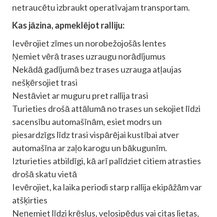
netraucētu izbraukt operatīvajam transportam.
Kas jāzina, apmeklējot ralliju:
Ievērojiet zīmes un norobežojošās lentes
Ņemiet vērā trases uzraugu norādījumus
Nekādā gadījumā bez trases uzrauga atļaujas
nešķērsojiet trasi
Nestāviet ar muguru pret rallija trasi
Turieties drošā attālumā no trases un sekojiet līdzi
sacensību automašīnām, esiet modrs un
piesardzīgs līdz trasi vispārējai kustībai atver
automašīna ar zaļo karogu un bākugunīm.
Izturieties atbildīgi, kā arī palīdziet citiem atrasties
drošā skatu vietā
Ievērojiet, ka laika periodi starp rallija ekipāžām var
atšķirties
Neņemiet līdzi krēslus, velosipēdus vai citas lietas,