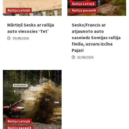
Rallijs Latvijā
Rallijs Latvijā
Rallijs pasaulē
Mārtiņš Sesks ar rallija
Sesks/Francis ar
auto viesosies ‘Tet’
atjaunoto auto
sasniedz Somijas rallija
05/08/2026
finišu, uzvaru izcīna
Pajari
02/08/2026
Rallijs Latvijā
Rallijs pasaulē