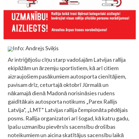
Info: Andrejs Sviķis
Ar intriģējošu cīņu starp vadošajām Latvijas rallija
ekipāžām un ārzemju sportistiem, kā arī citiem
aizraujošiem pasākumiem autosporta cienītājiem,
pavisam drīz, ceturtajā oktobrī Jūrmalā un
nākamajā dienā Madonā norisināsies rudens
gaidītākais autosporta notikums „Parex Rallijs
Latvija”, „LMT” Latvijas rallija čempionāta pēdējais
posms. Rallija organizatori arī šogad, kā katru gadu,
īpašu uzmanību pievērsīs sacensību drošības
noteikumiem un aicina skatītājus sacensību laikā