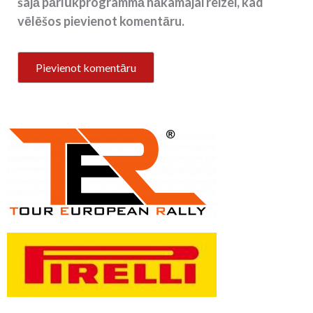
šajā pārlūkprogrammā nākamajai reizei, kad
vēlēšos pievienot komentāru.