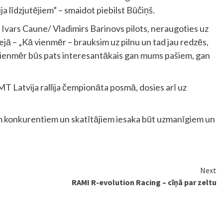
a līdzjutējiem” – smaidot piebilst Būčiņš.
– Ivars Caune/ Vladimirs Barinovs pilots, neraugoties uz
ā – „Kā vienmēr – brauksim uz pilnu un tad jau redzēs,
ā vienmēr būs pats interesantākais gan mums pašiem, gan
T Latvija rallija čempionāta posmā, dosies arī uz
iem konkurentiem un skatītājiem iesaka būt uzmanīgiem un
Next
RAMI R-evolution Racing – cīņā par zeltu