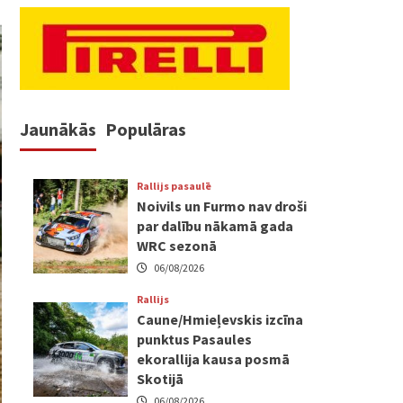
Jaunākās
Populāras
Rallijs pasaulē
Noivils un Furmo nav droši
par dalību nākamā gada
WRC sezonā
06/08/2026
Rallijs
Caune/Hmieļevskis izcīna
punktus Pasaules
ekorallija kausa posmā
Skotijā
06/08/2026