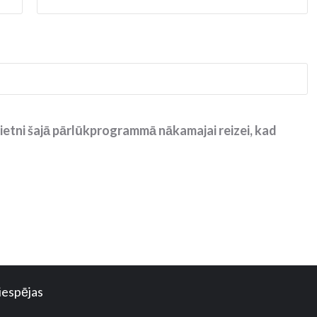
ietni šajā pārlūkprogrammā nākamajai reizei, kad
iespējas