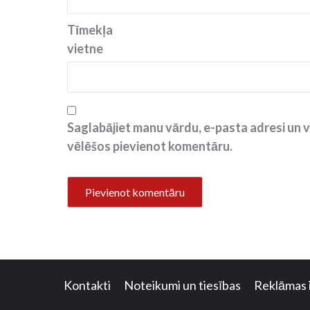
Tīmekļa
vietne
Saglabājiet manu vārdu, e-pasta adresi un v
vēlēšos pievienot komentāru.
Kontakti
Noteikumi un tiesības
Reklāmas 