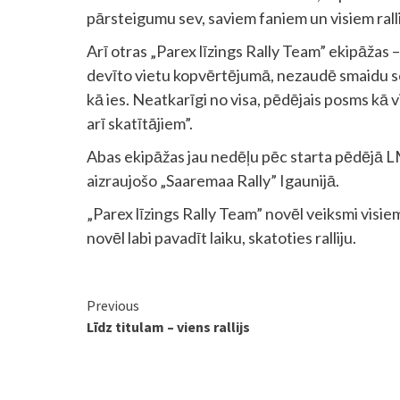
pārsteigumu sev, saviem faniem un visiem rallij
Arī otras „Parex līzings Rally Team” ekipāžas 
devīto vietu kopvērtējumā, nezaudē smaidu sej
kā ies. Neatkarīgi no visa, pēdējais posms k
arī skatītājiem”.
Abas ekipāžas jau nedēļu pēc starta pēdējā LM
aizraujošo „Saaremaa Rally” Igaunijā.
„Parex līzings Rally Team” novēl veiksmi vis
novēl labi pavadīt laiku, skatoties ralliju.
Continue
Previous
Līdz titulam – viens rallijs
Reading