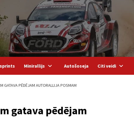
sprints
Minirallijs
Autošoseja
Citi veidi
EAM GATAVA PĒDĒJAM AUTORALLIJA POSMAM
eam gatava pēdējam