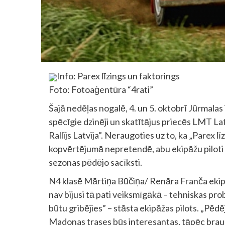
Info: Parex līzings un faktorings
Foto: Fotoaģentūra “4rati”
Šajā nedēļas nogalē, 4. un 5. oktobrī Jūrmalas
spēcīgie dzinēji un skatītājus priecēs LMT Lat
Rallijs Latvija”. Neraugoties uz to, ka „Parex 
kopvērtējumā nepretendē, abu ekipāžu piloti 
sezonas pēdējo sacīksti.
N4 klasē Mārtiņa Būčiņa/ Renāra Franča ekipā
nav bijusi tā pati veiksmīgākā – tehniskas pro
būtu gribējies” – stāsta ekipāžas pilots. „Pē
Madonas trases būs interesantas, tāpēc brau