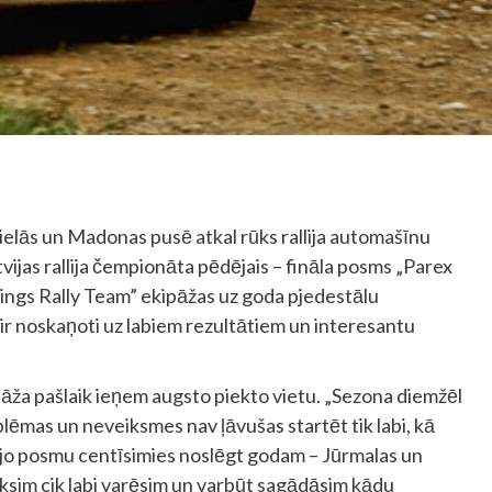
 ielās un Madonas pusē atkal rūks rallija automašīnu
vijas rallija čempionāta pēdējais – fināla posms „Parex
līzings Rally Team” ekipāžas uz goda pjedestālu
ir noskaņoti uz labiem rezultātiem un interesantu
ža pašlaik ieņem augsto piekto vietu. „Sezona diemžēl
blēmas un neveiksmes nav ļāvušas startēt tik labi, kā
dējo posmu centīsimies noslēgt godam – Jūrmalas un
ksim cik labi varēsim un varbūt sagādāsim kādu