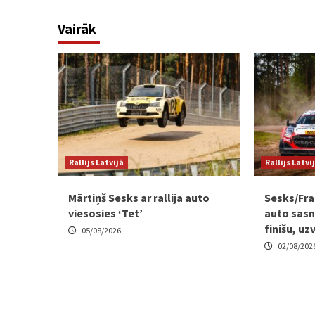
Vairāk
Rallijs Latvijā
Rallijs Latvi
Mārtiņš Sesks ar rallija auto
Sesks/Fra
viesosies ‘Tet’
auto sasni
finišu, uz
05/08/2026
02/08/202