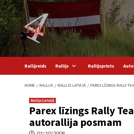
Skip
to
content
Rallijreids
Rallijs
Rallijsprints
Auto
HOME
RALLIJS
RALLIJS LATVIJĀ
PAREX LĪZINGS RALLY T
Rallijs Latvijā
Parex līzings Rally T
autorallija posmam
01/10/2008