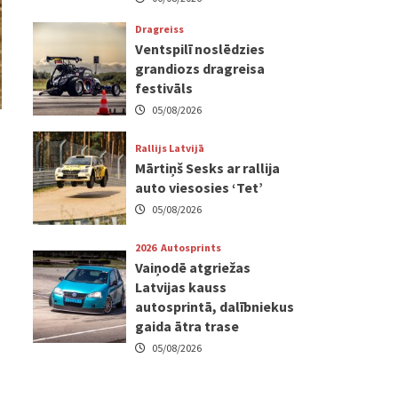
Dragreiss
Ventspilī noslēdzies
grandiozs dragreisa
festivāls
05/08/2026
Rallijs Latvijā
Mārtiņš Sesks ar rallija
auto viesosies ‘Tet’
05/08/2026
2026
Autosprints
Vaiņodē atgriežas
Latvijas kauss
autosprintā, dalībniekus
gaida ātra trase
05/08/2026