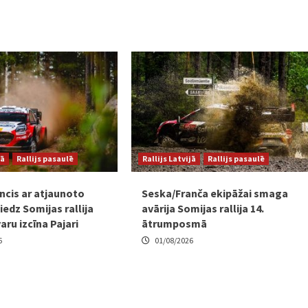
jā
Rallijs pasaulē
Rallijs Latvijā
Rallijs pasaulē
ncis ar atjaunoto
Seska/Franča ekipāžai smaga
edz Somijas rallija
avārija Somijas rallija 14.
varu izcīna Pajari
ātrumposmā
6
01/08/2026