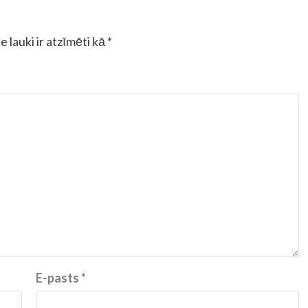
e lauki ir atzīmēti kā
*
E-pasts
*