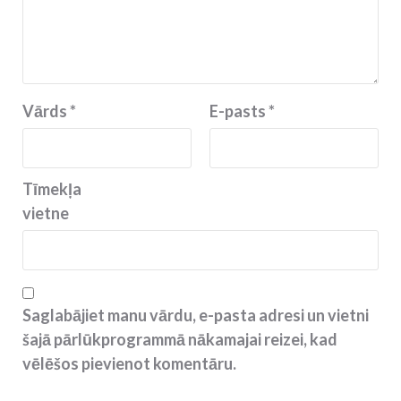
Vārds
*
E-pasts
*
Tīmekļa
vietne
Saglabājiet manu vārdu, e-pasta adresi un vietni
šajā pārlūkprogrammā nākamajai reizei, kad
vēlēšos pievienot komentāru.