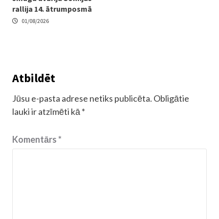
rallija 14. ātrumposmā
01/08/2026
Atbildēt
Jūsu e-pasta adrese netiks publicēta.
Obligātie
lauki ir atzīmēti kā
*
Komentārs
*