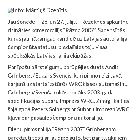
Info: Mārtiņš Dzenītis
Jau šonedēļ – 26. un 27. jūlijā – Rēzeknes apkārtnē
risināsies komercrallijs “Rāzna 2007”. Sacensībās,
kuras jau nākamgad kandidē uz Latvijas autorallija
čempionāta statusu, piedalīsies teju visas
spēcīgākās Latvijas rallija ekipāžas.
Par īpašu pārsteigumu parūpējies duets Andis
Grīnbergs/Edgars Svencis, kuri pirmo reizi savā
karjerā uz starta izstūrēs WRC klases automašīnu.
Grīnberga/Svenča rokās nonāks 2003. gada
specifikācijas Subaru Impreza WRC. Zīmīgi, ka tieši
šajā gadā Peters Solbergs ar Subaru Impreza WRC
kļuva par pasaules čempionu autorallijā.
Dienu pirms rallija “Rāzna 2007” Grīnbergam
paredzēti testi ar jaudīgo auto, bet par tālākajiem