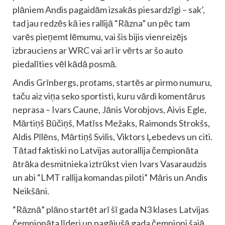
plāniem Andis pagaidām izsakās piesardzīgi – sak’,
tad jau redzēs kā ies rallijā “Rāzna” un pēc tam
varēs pieņemt lēmumu, vai šis bijis vienreizējs
izbrauciens ar WRC vai arī ir vērts ar šo auto
piedalīties vēl kādā posmā.
Andis Grīnbergs, protams, startēs ar pirmo numuru,
taču aiz viņa seko sportisti, kuru vārdi komentārus
neprasa – Ivars Caune, Jānis Vorobjovs, Aivis Egle,
Mārtiņš Būčiņš, Matīss Mežaks, Raimonds Strokšs,
Aldis Pīlēns, Mārtiņš Svilis, Viktors Ļebedevs un citi.
Tātad faktiski no Latvijas autorallija čempionāta
ātrāka desmitnieka iztrūkst vien Ivars Vasaraudzis
un abi “LMT rallija komandas piloti” Māris un Andis
Neikšāni.
“Rāznā” plāno startēt arī šī gada N3 klases Latvijas
čempionāta līderi un pagājušā gada čempioni šajā