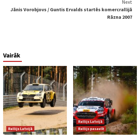
Next
Jānis Vorobjovs / Guntis Ervalds startēs komercrallijā
Rāzna 2007
Vairāk
Rallijs Latvijā
Rallijs Latvijā
Rallijs pasaulē