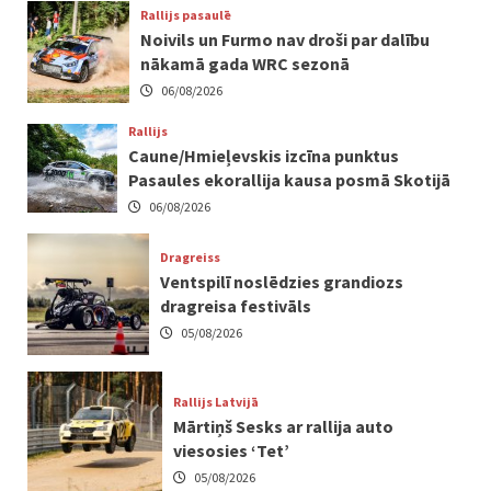
Rallijs pasaulē
Noivils un Furmo nav droši par dalību
nākamā gada WRC sezonā
06/08/2026
Rallijs
Caune/Hmieļevskis izcīna punktus
Pasaules ekorallija kausa posmā Skotijā
06/08/2026
Dragreiss
Ventspilī noslēdzies grandiozs
dragreisa festivāls
05/08/2026
Rallijs Latvijā
Mārtiņš Sesks ar rallija auto
viesosies ‘Tet’
05/08/2026