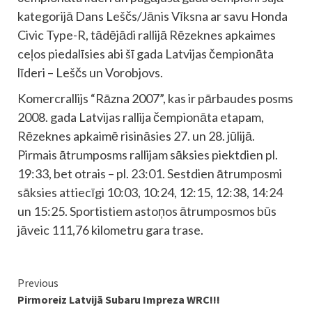
kategorijā Dans Leščs/Jānis Vīksna ar savu Honda
Civic Type-R, tādējādi rallijā Rēzeknes apkaimes
ceļos piedalīsies abi šī gada Latvijas čempionāta
līderi – Leščs un Vorobjovs.
Komercrallijs “Rāzna 2007”, kas ir pārbaudes posms
2008. gada Latvijas rallija čempionāta etapam,
Rēzeknes apkaimē risināsies 27. un 28. jūlijā.
Pirmais ātrumposms rallijam sāksies piektdien pl.
19:33, bet otrais – pl. 23:01. Sestdien ātrumposmi
sāksies attiecīgi 10:03, 10:24, 12:15, 12:38, 14:24
un 15:25. Sportistiem astoņos ātrumposmos būs
jāveic 111,76 kilometru gara trase.
Continue
Previous
Pirmoreiz Latvijā Subaru Impreza WRC!!!
Reading