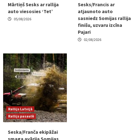
Mārtiņš Sesks ar rallija
Sesks/Francis ar
auto viesosies ‘Tet’
atjaunoto auto
sasniedz Somijas rallija
05/08/2026
finišu, uzvaru izcīna
Pajari
02/08/2026
Rallijs Latvijā
Rallijs pasaulē
Seska/Franča ekipāžai
smaga avārija Somijas