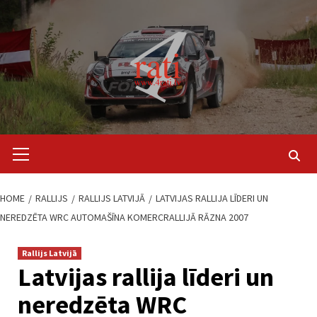
Skip
to
content
Primary
Menu
HOME
RALLIJS
RALLIJS LATVIJĀ
LATVIJAS RALLIJA LĪDERI UN
NEREDZĒTA WRC AUTOMAŠĪNA KOMERCRALLIJĀ RĀZNA 2007
Rallijs Latvijā
Latvijas rallija līderi un
neredzēta WRC