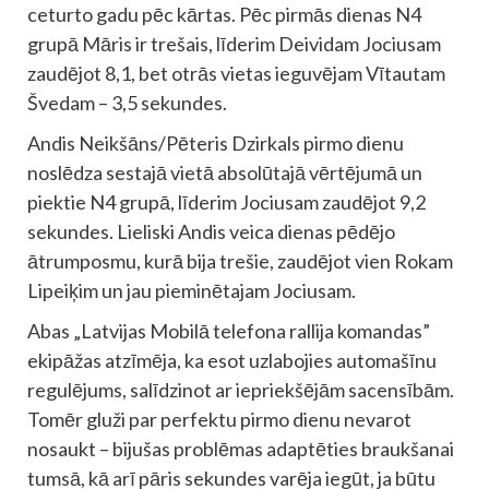
ceturto gadu pēc kārtas. Pēc pirmās dienas N4
grupā Māris ir trešais, līderim Deividam Jociusam
zaudējot 8,1, bet otrās vietas ieguvējam Vītautam
Švedam – 3,5 sekundes.
Andis Neikšāns/Pēteris Dzirkals pirmo dienu
noslēdza sestajā vietā absolūtajā vērtējumā un
piektie N4 grupā, līderim Jociusam zaudējot 9,2
sekundes. Lieliski Andis veica dienas pēdējo
ātrumposmu, kurā bija trešie, zaudējot vien Rokam
Lipeiķim un jau pieminētajam Jociusam.
Abas „Latvijas Mobilā telefona rallija komandas”
ekipāžas atzīmēja, ka esot uzlabojies automašīnu
regulējums, salīdzinot ar iepriekšējām sacensībām.
Tomēr gluži par perfektu pirmo dienu nevarot
nosaukt – bijušas problēmas adaptēties braukšanai
tumsā, kā arī pāris sekundes varēja iegūt, ja būtu