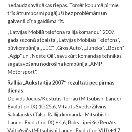
nedaudz savādākas riepas. Tomēr kopumā pirmie
trīs ātrumposmi pagājuši bez problēmām un
galvenā cīņa gaidāma rīt.
„Latvijas Mobilā telefona rallija komandu” 2007.
gada sezonā atbalsta „Latvijas Mobilais Telefons”,
būvkompānija „LEC”, „Gros Auto”, „Juneka”, „Bosch”,
„Agip” un „Neste Oil”, savukārt komandas tehnikas
sagatavošanu nodrošina kompānija „AMP
Motorsport”.
Rallija „Aukštaitija 2007″ rezultāti pēc pirmās
dienas:
Deivids Jocius/Ķestutis Torrau (Mitsubishi Lancer
Evolution IX) 10:25,6, Vītauts Šveds/Žilvins
Sakalausks (Talsu Rallija komanda, Mitsubishi
Lancer Evolution IX) +4,6, Roks Lipeiķis/Renāts
Vaitkēvičs (Mitsubishi Lancer Evolution VIII) +4,7,