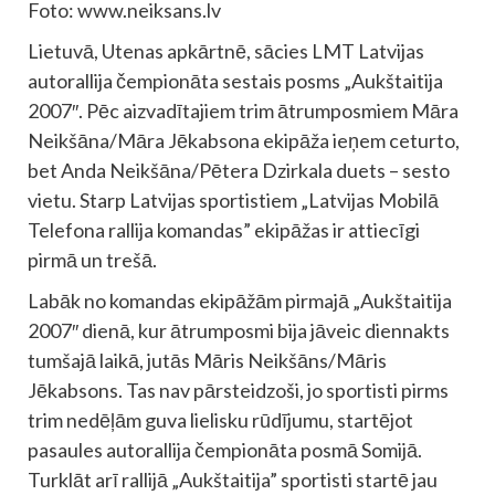
Foto: www.neiksans.lv
Lietuvā, Utenas apkārtnē, sācies LMT Latvijas
autorallija čempionāta sestais posms „Aukštaitija
2007″. Pēc aizvadītajiem trim ātrumposmiem Māra
Neikšāna/Māra Jēkabsona ekipāža ieņem ceturto,
bet Anda Neikšāna/Pētera Dzirkala duets – sesto
vietu. Starp Latvijas sportistiem „Latvijas Mobilā
Telefona rallija komandas” ekipāžas ir attiecīgi
pirmā un trešā.
Labāk no komandas ekipāžām pirmajā „Aukštaitija
2007″ dienā, kur ātrumposmi bija jāveic diennakts
tumšajā laikā, jutās Māris Neikšāns/Māris
Jēkabsons. Tas nav pārsteidzoši, jo sportisti pirms
trim nedēļām guva lielisku rūdījumu, startējot
pasaules autorallija čempionāta posmā Somijā.
Turklāt arī rallijā „Aukštaitija” sportisti startē jau