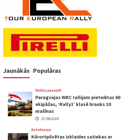
Jaunākās
Populāras
Rallijs pasaulē
Paragvajas WRC rallijam pieteiktas 60
ekipāžas, ‘Rally1’ klasē brauks 10
mašīnas
07/08/2026
Autošoseja
Kūrortpilsētas izklaides satiekas ar