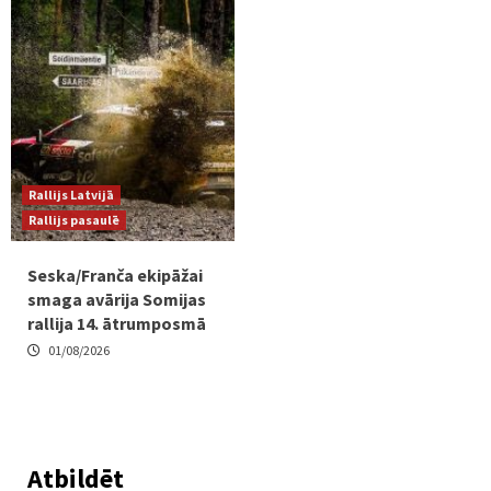
Rallijs Latvijā
Rallijs pasaulē
Seska/Franča ekipāžai
smaga avārija Somijas
rallija 14. ātrumposmā
01/08/2026
Atbildēt