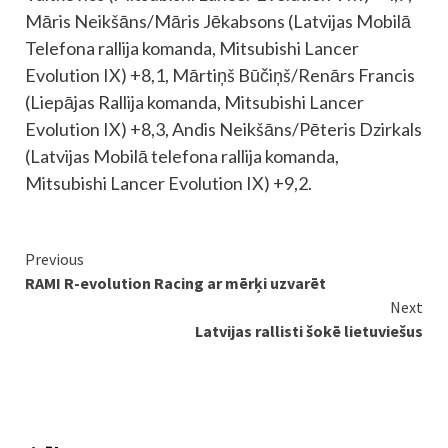
Māris Neikšāns/Māris Jēkabsons (Latvijas Mobilā
Telefona rallija komanda, Mitsubishi Lancer
Evolution IX) +8,1, Mārtiņš Būčiņš/Renārs Francis
(Liepājas Rallija komanda, Mitsubishi Lancer
Evolution IX) +8,3, Andis Neikšāns/Pēteris Dzirkals
(Latvijas Mobilā telefona rallija komanda,
Mitsubishi Lancer Evolution IX) +9,2.
Continue
Previous
RAMI R-evolution Racing ar mērķi uzvarēt
Reading
Next
Latvijas rallisti šokē lietuviešus