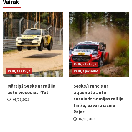
Vairāk
Rallijs Latvijā
Rallijs Latvijā
Rallijs pasaulē
Mārtiņš Sesks ar rallija
Sesks/Francis ar
auto viesosies ‘Tet’
atjaunoto auto
sasniedz Somijas rallija
05/08/2026
finišu, uzvaru izcīna
Pajari
02/08/2026