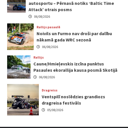
autosportu – Pērnavā notiks ‘Baltic Time
Attack’ otrais posms
06/08/2026
Rallijs pasaulē
Noivils un Furmo nav droši par dalību
nākamā gada WRC sezonā
06/08/2026
Rallijs
Caune/Hmieļevskis izcīna punktus
Pasaules ekorallija kausa posmā Skotijā
06/08/2026
Dragreiss
Ventspilī noslēdzies grandiozs
dragreisa festivāls
05/08/2026