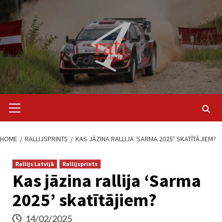
Skip
to
content
Primary
Menu
HOME
RALLIJSPRINTS
KAS JĀZINA RALLIJA ‘SARMA 2025’ SKATĪTĀJIEM?
Rallijs Latvijā
Rallijsprints
Kas jāzina rallija ‘Sarma
2025’ skatītājiem?
14/02/2025