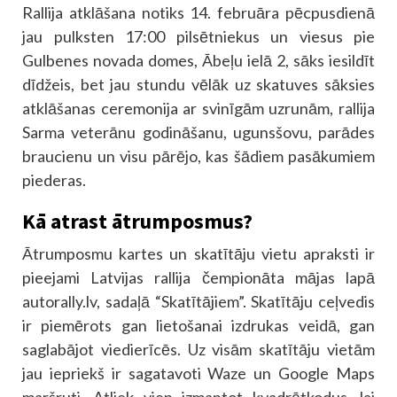
Rallija atklāšana notiks 14. februāra pēcpusdienā
jau pulksten 17:00 pilsētniekus un viesus pie
Gulbenes novada domes, Ābeļu ielā 2, sāks iesildīt
dīdžeis, bet jau stundu vēlāk uz skatuves sāksies
atklāšanas ceremonija ar svinīgām uzrunām, rallija
Sarma veterānu godināšanu, ugunsšovu, parādes
braucienu un visu pārējo, kas šādiem pasākumiem
piederas.
Kā atrast ātrumposmus?
Ātrumposmu kartes un skatītāju vietu apraksti ir
pieejami Latvijas rallija čempionāta mājas lapā
autorally.lv, sadaļā “Skatītājiem”. Skatītāju ceļvedis
ir piemērots gan lietošanai izdrukas veidā, gan
saglabājot viedierīcēs. Uz visām skatītāju vietām
jau iepriekš ir sagatavoti Waze un Google Maps
maršruti. Atliek vien izmantot kvadrātkodus, lai