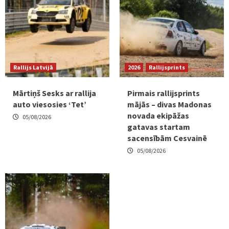
Rallijs Latvijā
2026
Rallijsprints
Mārtiņš Sesks ar rallija
Pirmais rallijsprints
auto viesosies ‘Tet’
mājās – divas Madonas
novada ekipāžas
05/08/2026
gatavas startam
sacensībām Cesvainē
05/08/2026