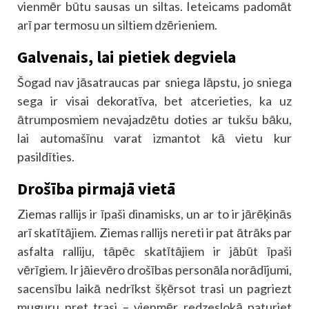
vienmēr būtu sausas un siltas. Ieteicams padomāt
arī par termosu un siltiem dzērieniem.
Galvenais, lai pietiek degviela
Šogad nav jāsatraucas par sniega lāpstu, jo sniega
sega ir visai dekoratīva, bet atcerieties, ka uz
ātrumposmiem nevajadzētu doties ar tukšu bāku,
lai automašīnu varat izmantot kā vietu kur
pasildīties.
Drošība pirmajā vietā
Ziemas rallijs ir īpaši dinamisks, un ar to ir jārēķinās
arī skatītājiem. Ziemas rallijs nereti ir pat ātrāks par
asfalta ralliju, tāpēc skatītājiem ir jābūt īpaši
vērīgiem. Ir jāievēro drošības personāla norādījumi,
sacensību laikā nedrīkst šķērsot trasi un pagriezt
muguru pret trasi – vienmēr redzeslokā paturiet