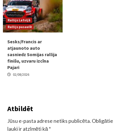
Rallijs Latvijā
Rallijs pasaulē
Sesks/Francis ar
atjaunoto auto
sasniedz Somijas rallija
finišu, uzvaru izcīna
Pajari
02/08/2026
Atbildēt
Jūsu e-pasta adrese netiks publicēta.
Obligātie
lauki ir atzīmēti kā
*