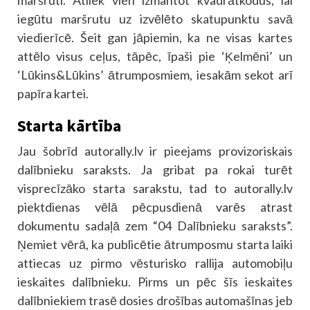
iegūtu maršrutu uz izvēlēto skatupunktu savā
viedierīcē. Šeit gan jāpiemin, ka ne visas kartes
attēlo visus ceļus, tāpēc, īpaši pie ‘Ķelmēni’ un
‘Lūkins&Lūkins’ ātrumposmiem, iesakām sekot arī
papīra kartei.
Starta kārtība
Jau šobrīd autorally.lv ir pieejams provizoriskais
dalībnieku saraksts. Ja gribat pa rokai turēt
visprecīzāko starta sarakstu, tad to autorally.lv
piektdienas vēlā pēcpusdienā varēs atrast
dokumentu sadaļā zem “04 Dalībnieku saraksts”.
Ņemiet vērā, ka publicētie ātrumposmu starta laiki
attiecas uz pirmo vēsturisko rallija automobiļu
ieskaites dalībnieku. Pirms un pēc šīs ieskaites
dalībniekiem trasē dosies drošības automašīnas jeb