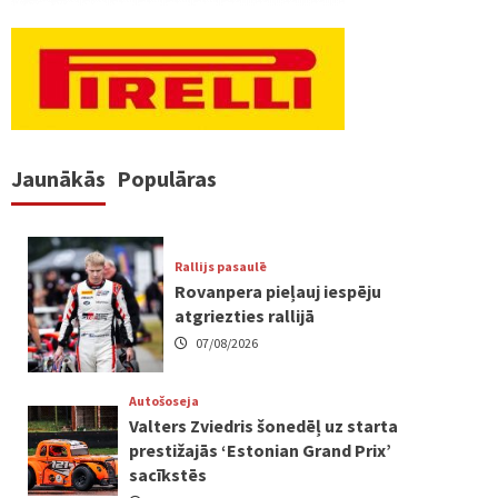
Jaunākās
Populāras
Rallijs pasaulē
Rovanpera pieļauj iespēju
atgriezties rallijā
07/08/2026
Autošoseja
Valters Zviedris šonedēļ uz starta
prestižajās ‘Estonian Grand Prix’
sacīkstēs