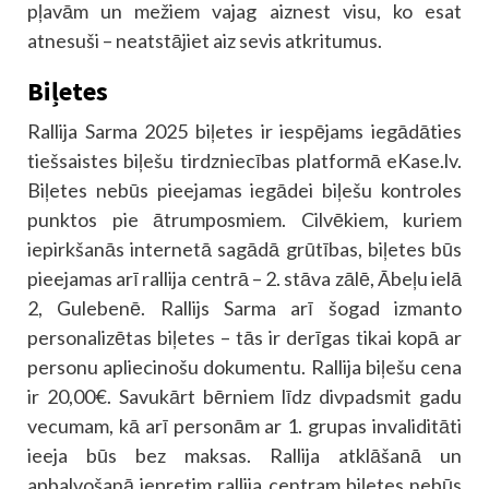
pļavām un mežiem vajag aiznest visu, ko esat
atnesuši – neatstājiet aiz sevis atkritumus.
Biļetes
Rallija Sarma 2025 biļetes ir iespējams iegādāties
tiešsaistes biļešu tirdzniecības platformā eKase.lv.
Biļetes nebūs pieejamas iegādei biļešu kontroles
punktos pie ātrumposmiem. Cilvēkiem, kuriem
iepirkšanās internetā sagādā grūtības, biļetes būs
pieejamas arī rallija centrā – 2. stāva zālē, Ābeļu ielā
2, Gulebenē. Rallijs Sarma arī šogad izmanto
personalizētas biļetes – tās ir derīgas tikai kopā ar
personu apliecinošu dokumentu. Rallija biļešu cena
ir 20,00€. Savukārt bērniem līdz divpadsmit gadu
vecumam, kā arī personām ar 1. grupas invaliditāti
ieeja būs bez maksas. Rallija atklāšanā un
apbalvošanā iepretim rallija centram biļetes nebūs