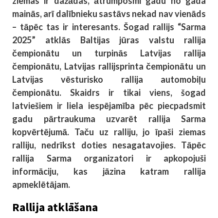
ziemas ir dažādas, ātrumposmi gadu no gada
mainās, arī dalībnieku sastāvs nekad nav vienāds
– tāpēc tas ir interesants. Šogad rallijs “Sarma
2025” atklās Baltijas jūras valstu rallija
čempionātu un turpinās Latvijas rallija
čempionātu, Latvijas rallijsprinta čempionātu un
Latvijas vēsturisko rallija automobiļu
čempionātu. Skaidrs ir tikai viens, šogad
latviešiem ir liela iespējamība pēc piecpadsmit
gadu pārtraukuma uzvarēt rallija Sarma
kopvērtējumā. Taču uz ralliju, jo īpaši ziemas
ralliju, nedrīkst doties nesagatavojies. Tāpēc
rallija Sarma organizatori ir apkopojuši
informāciju, kas jāzina katram rallija
apmeklētājam.
Rallija atklāšana