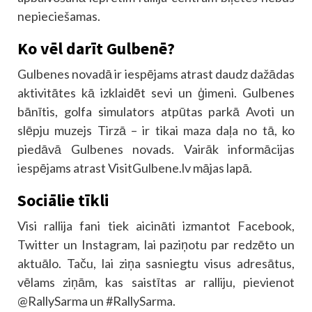
nepieciešamas.
Ko vēl darīt Gulbenē?
Gulbenes novadā ir iespējams atrast daudz dažādas
aktivitātes kā izklaidēt sevi un ģimeni. Gulbenes
bānītis, golfa simulators atpūtas parkā Avoti un
slēpju muzejs Tirzā – ir tikai maza daļa no tā, ko
piedāvā Gulbenes novads. Vairāk informācijas
iespējams atrast VisitGulbene.lv mājas lapā.
Sociālie tīkli
Visi rallija fani tiek aicināti izmantot Facebook,
Twitter un Instagram, lai paziņotu par redzēto un
aktuālo. Taču, lai ziņa sasniegtu visus adresātus,
vēlams ziņām, kas saistītas ar ralliju, pievienot
@RallySarma un #RallySarma.