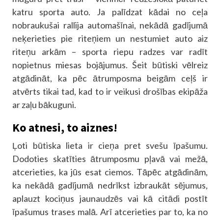
katru sporta auto. Ja palīdzat kādai no ceļa
nobraukušai rallija automašīnai, nekādā gadījumā
neķerieties pie riteņiem un nestumiet auto aiz
riteņu arkām – sporta riepu radzes var radīt
nopietnus miesas bojājumus. Šeit būtiski vēlreiz
atgādināt, ka pēc ātrumposma beigām ceļš ir
atvērts tikai tad, kad to ir veikusi drošības ekipāža
ar zaļu bākuguni.
Ko atnesi, to aiznes!
Ļoti būtiska lieta ir cieņa pret svešu īpašumu.
Dodoties skatīties ātrumposmu pļavā vai mežā,
atcerieties, ka jūs esat ciemos. Tāpēc atgādinām,
ka nekādā gadījumā nedrīkst izbraukāt sējumus,
aplauzt kociņus jaunaudzēs vai kā citādi postīt
īpašumus trases malā. Arī atcerieties par to, ka no