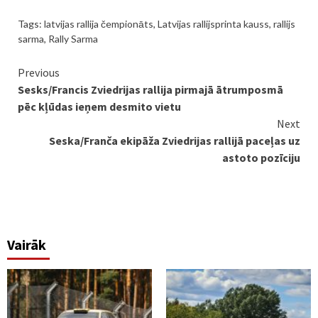
Tags:
latvijas rallija čempionāts
,
Latvijas rallijsprinta kauss
,
rallijs
sarma
,
Rally Sarma
Continue
Previous
Sesks/Francis Zviedrijas rallija pirmajā ātrumposmā
Reading
pēc kļūdas ieņem desmito vietu
Next
Seska/Franča ekipāža Zviedrijas rallijā paceļas uz
astoto pozīciju
Vairāk