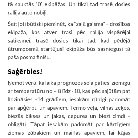
tā sauktās ‘0’ ekipāžas. Un tikai tad trasē dosies
rallija automobiļi.
Šeit ļoti būtiski pieminēt, ka “zaļā gaisma” – drošības
ekipaža, kas atver trasi pēc rallija vispārējai
satiksmei, trasē dosies tikai tad, kad pēdējā
ātrumposmā startējusī ekipāža būs sasniegusi tā
paša posma finišu.
Saģērbies!
Ņemot vērā, ka laika prognozes sola patiesi ziemīgu
ar temperatūru no – 8 līdz -10, kas pēc sajūtām pat
līdzināsies -14 grādiem, iesakām rūpīgi padomāt
par apģērbu un apaviem. Termo veļa, vilnas zeķes,
biezās bikses un jakas, cepures un biezi cimdi –
obligāti. Tāpat iesakām padomāt par kārtīgiem
ziemas zābakiem un maiņas apaviem, lai kājas