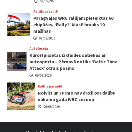
07/08/2026
Rallijs pasaulē
Paragvajas WRC rallijam pieteiktas 60
ekipāžas, ‘Rally1’ klasē brauks 10
mašīnas
07/08/2026
Autošoseja
Kūrortpilsētas izklaides satiekas ar
autosportu – Pērnavā notiks ‘Baltic Time
Attack’ otrais posms
06/08/2026
Rallijs pasaulē
Noivils un Furmo nav droši par dalību
nākamā gada WRC sezonā
06/08/2026