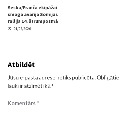
Seska/Franča ekipāžai
smaga avārija Somijas
rallija 14. ātrumposmā
01/08/2026
Atbildēt
Jūsu e-pasta adrese netiks publicēta.
Obligātie
lauki ir atzīmēti kā
*
Komentārs
*