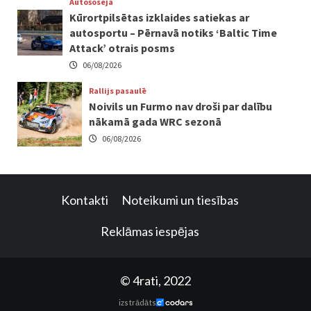
Autošoseja
Kūrortpilsētas izklaides satiekas ar
autosportu – Pērnavā notiks ‘Baltic Time
Attack’ otrais posms
06/08/2026
Rallijs pasaulē
Noivils un Furmo nav droši par dalību
nākamā gada WRC sezonā
06/08/2026
Kontakti
Noteikumi un tiesības
Reklāmas iespējas
© 4rati, 2022
izstrādāts