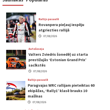
Rallijs pasaulē
Rovanpera pieļauj iespēju
atgriezties rallijā
07/08/2026
Autošoseja
Valters Zviedris šonedēļ uz starta
prestižajās ‘Estonian Grand Prix’
sacīkstēs
07/08/2026
Rallijs pasaulē
Paragvajas WRC rallijam pieteiktas 60
ekipāžas, ‘Rally1’ klasē brauks 10
mašīnas
07/08/2026