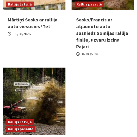
Rallijs Latvijā
Rallijs pasaulē
Mārtiņš Sesks ar rallija
Sesks/Francis ar
auto viesosies ‘Tet’
atjaunoto auto
sasniedz Somijas rallija
05/08/2026
finišu, uzvaru izcīna
Pajari
02/08/2026
Rallijs Latvijā
Rallijs pasaulē