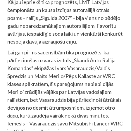
Kā jau iepriekš tika prognozēts, LMT Latvijas
čempionāta un kausa izcīņas autorallijā otrais
posms – rallijs „Sigulda 2007″ – bija viens no pēdējo
gadu neparedzamākajiem autorallijiem. Favorītu
avārijas, iespaidīgie soda laiki un vienkārši konkurēt
nespēja dāvāja aizraujošu cīņu.
Lai gan pirms sacensībām tika prognozēts, ka
pārliecinošas uzvaras izcīnīs „Skandi Auto Rallija
Komandas” ekipāžas Ivars Vasaraudzis/Valdis
Spredzis un Maits Merilo/Pēps Kallaste ar WRC
klases spēkratiem, šis pareģojums nepiepildījās.
Merilo izrādījās vājāks par Latvijas vadošajiem
rallistiem, bet Vasaraudzis bija pārliecinoši ātrākais
deviņos no desmit ātrumposmiem, izņemot otro
dopu
, kurā zaudēja vairāk nekā divas minūtes.
Iemesls – Vasaraudzis savu Mitsubishi Lancer WRC