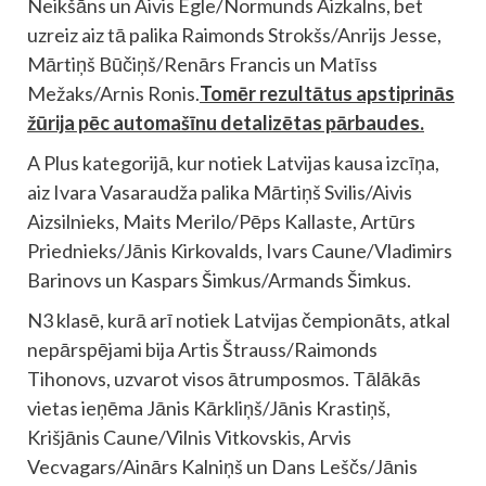
Neikšāns un Aivis Egle/Normunds Aizkalns, bet
uzreiz aiz tā palika Raimonds Strokšs/Anrijs Jesse,
Mārtiņš Būčiņš/Renārs Francis un Matīss
Mežaks/Arnis Ronis.
Tomēr rezultātus apstiprinās
žūrija pēc automašīnu detalizētas pārbaudes.
A Plus kategorijā, kur notiek Latvijas kausa izcīņa,
aiz Ivara Vasaraudža palika Mārtiņš Svilis/Aivis
Aizsilnieks, Maits Merilo/Pēps Kallaste, Artūrs
Priednieks/Jānis Kirkovalds, Ivars Caune/Vladimirs
Barinovs un Kaspars Šimkus/Armands Šimkus.
N3 klasē, kurā arī notiek Latvijas čempionāts, atkal
nepārspējami bija Artis Štrauss/Raimonds
Tihonovs, uzvarot visos ātrumposmos. Tālākās
vietas ieņēma Jānis Kārkliņš/Jānis Krastiņš,
Krišjānis Caune/Vilnis Vitkovskis, Arvis
Vecvagars/Ainārs Kalniņš un Dans Leščs/Jānis