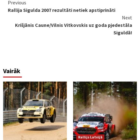
Continue
Previous
Rallija Sigulda 2007 rezultāti netiek apstiprināti
Reading
Next
Krišjānis Caune/Vilnis Vitkovskis uz goda pjedestāla
Siguldā!
Vairāk
Rallijs Latvijā