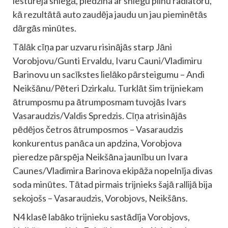
iestūrēja sniegā, piedzina ar sniegu pilnu radiatoru,
kā rezultātā auto zaudēja jaudu un jau pieminētās
dārgās minūtes.
Tālāk cīņa par uzvaru risinājās starp Jāni
Vorobjovu/Gunti Ervaldu, Ivaru Cauni/Vladimiru
Barinovu un sacīkstes lielāko pārsteigumu – Andi
Neikšānu/Pēteri Dzirkalu. Turklāt šim trijniekam
ātrumposmu pa ātrumposmam tuvojās Ivars
Vasaraudzis/Valdis Spredzis. Cīņa atrisinājās
pēdējos četros ātrumposmos – Vasaraudzis
konkurentus panāca un apdzina, Vorobjova
pieredze pārspēja Neikšāna jaunību un Ivara
Caunes/Vladimira Barinova ekipāža nopelnīja divas
soda minūtes. Tātad pirmais trijnieks šajā rallijā bija
sekojošs – Vasaraudzis, Vorobjovs, Neikšāns.
N4 klasē labāko trijnieku sastādīja Vorobjovs,