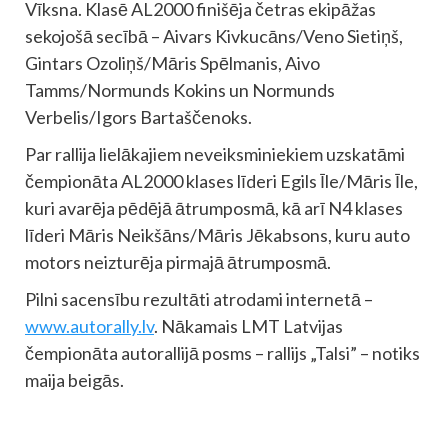
Vīksna. Klasē AL2000 finišēja četras ekipāžas
sekojošā secībā – Aivars Kivkucāns/Veno Sietiņš,
Gintars Ozoliņš/Māris Spēlmanis, Aivo
Tamms/Normunds Kokins un Normunds
Verbelis/Igors Bartaščenoks.
Par rallija lielākajiem neveiksminiekiem uzskatāmi
čempionāta AL2000 klases līderi Egils Īle/Māris Īle,
kuri avarēja pēdējā ātrumposmā, kā arī N4 klases
līderi Māris Neikšāns/Māris Jēkabsons, kuru auto
motors neizturēja pirmajā ātrumposmā.
Pilni sacensību rezultāti atrodami internetā –
www.autorally.lv
. Nākamais LMT Latvijas
čempionāta autorallijā posms – rallijs „Talsi” – notiks
maija beigās.