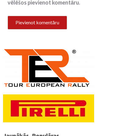
vēlēšos pievienot komentāru.
Jaunākās
Populāras