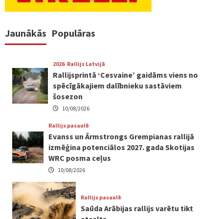
Jaunākās
Populāras
2026
Rallijs Latvijā
Rallijsprintā ‘Cesvaine’ gaidāms viens no
spēcīgākajiem dalībnieku sastāviem
šosezon
10/08/2026
Rallijs pasaulē
Evanss un Ārmstrongs Grempianas rallijā
izmēģina potenciālos 2027. gada Skotijas
WRC posma ceļus
10/08/2026
Rallijs pasaulē
Saūda Arābijas rallijs varētu tikt
atcelts