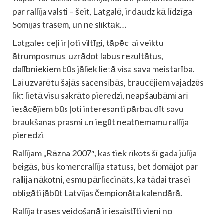
par rallija valsti – šeit, Latgalē, ir daudz kā līdzīga
Somijas trasēm, un ne sliktāk…
Latgales ceļi ir ļoti viltīgi, tāpēc lai veiktu
ātrumposmus, uzrādot labus rezultātus,
dalībniekiem būs jāliek lietā visa sava meistarība.
Lai uzvarētu šajās sacensībās, braucējiem vajadzēs
likt lietā visu sakrāto pieredzi, neapšaubāmi arī
iesācējiem būs ļoti interesanti pārbaudīt savu
braukšanas prasmi un iegūt neatņemamu rallija
pieredzi.
Rallijam „Rāzna 2007″, kas tiek rīkots šī gada jūlija
beigās, būs komercrallija statuss, bet domājot par
rallija nākotni, esmu pārliecināts, ka tādai trasei
obligāti jābūt Latvijas čempionāta kalendārā.
Rallija trases veidošanā ir iesaistīti vieni no