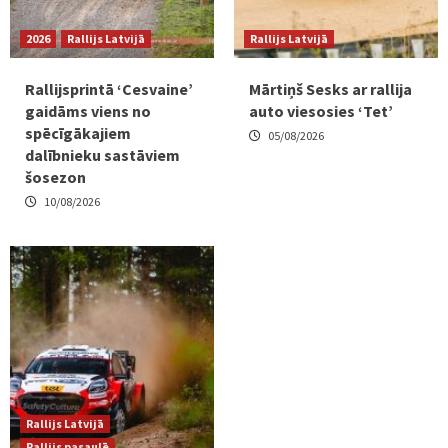
2026
Rallijs Latvijā
Rallijs Latvijā
Rallijsprintā ‘Cesvaine’
Mārtiņš Sesks ar rallija
gaidāms viens no
auto viesosies ‘Tet’
spēcīgākajiem
05/08/2026
dalībnieku sastāviem
šosezon
10/08/2026
Rallijs Latvijā
Rallijs pasaulē