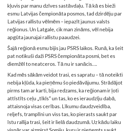
kļuvis par manu dzīves sastāvdaļu. Tā kā es bieži
esmu Latvijas čempionāta posmos, tad dzirdēju par
Latvijas rallistu vēlmēm – iepazīt jaunus valsts
reģionus. Un Latgale, cik man zināms, vēl nebija
apgūta jaunajai rallistu paaudzei.
Šajā reģionā esmu bijis jau PSRS laikos. Runā, ka šeit
pat notikuši daži PSRS čempionāta posmi, bet es
diemžēl to neatceros. Tā nu ir sanācis….
Kad mēs sākām veidot trasi, es sapratu – tā noteikti
nebija kļūda, ka pieņēmu šo piedāvājumu. Strādājot
pirms tam ar karti, bija redzams, ka reģionam ir ļoti
attīstīts ceļu „tīkls” un tas, ko es ieraudzīju dabā,
attaisnoja visas cerības. Līkumu daudzveidība,
reljefs, tramplīni un viss tas, ko pierasts saukt par
īstu rallija trasi, šeit ir lielā daudzumā. Uz kādu laiku
vispār var aizmirst Somiju, kuru ir pieņemts saukt