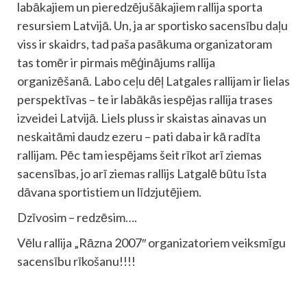
labākajiem un pieredzējušākajiem rallija sporta
resursiem Latvijā. Un, ja ar sportisko sacensību daļu
viss ir skaidrs, tad paša pasākuma organizatoram
tas tomēr ir pirmais mēģinājums rallija
organizēšanā. Labo ceļu dēļ Latgales rallijam ir lielas
perspektīvas – te ir labākās iespējas rallija trases
izveidei Latvijā. Liels pluss ir skaistas ainavas un
neskaitāmi daudz ezeru – pati daba ir kā radīta
rallijam. Pēc tam iespējams šeit rīkot arī ziemas
sacensības, jo arī ziemas rallijs Latgalē būtu īsta
dāvana sportistiem un līdzjutējiem.
Dzīvosim – redzēsim….
Vēlu rallija „Rāzna 2007″ organizatoriem veiksmīgu
sacensību rīkošanu!!!!