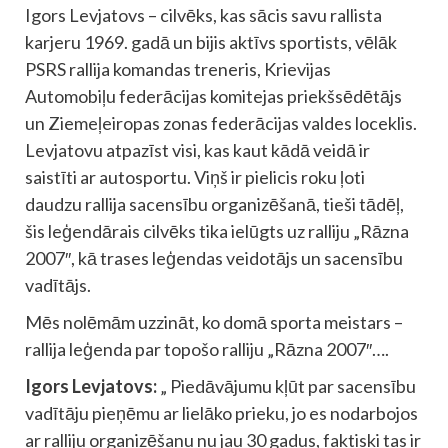
Igors Levjatovs – cilvēks, kas sācis savu rallista
karjeru 1969. gadā un bijis aktīvs sportists, vēlāk
PSRS rallija komandas treneris, Krievijas
Automobiļu federācijas komitejas priekšsēdētājs
un Ziemeļeiropas zonas federācijas valdes loceklis.
Levjatovu atpazīst visi, kas kaut kādā veidā ir
saistīti ar autosportu. Viņš ir pielicis roku ļoti
daudzu rallija sacensību organizēšanā, tieši tādēļ,
šis leģendārais cilvēks tika ielūgts uz ralliju „Rāzna
2007″, kā trases leģendas veidotājs un sacensību
vadītājs.
Mēs nolēmām uzzināt, ko domā sporta meistars –
rallija leģenda par topošo ralliju „Rāzna 2007″….
Igors Levjatovs:
„ Piedāvājumu kļūt par sacensību
vadītāju pieņēmu ar lielāko prieku, jo es nodarbojos
ar ralliju organizēšanu nu jau 30 gadus, faktiski tas ir