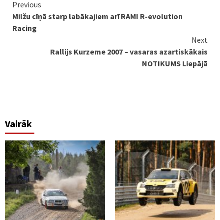
Continue
Previous
Milžu cīņā starp labākajiem arī RAMI R-evolution
Reading
Racing
Next
Rallijs Kurzeme 2007 – vasaras azartiskākais
NOTIKUMS Liepājā
Vairāk