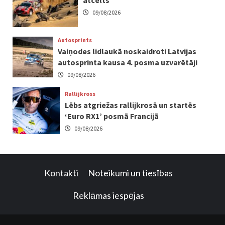
09/08/2026
Autosprints
Vaiņodes lidlaukā noskaidroti Latvijas
autosprinta kausa 4. posma uzvarētāji
09/08/2026
Rallijkross
Lēbs atgriežas rallijkrosā un startēs
‘Euro RX1’ posmā Francijā
09/08/2026
Kontakti
Noteikumi un tiesības
Reklāmas iespējas