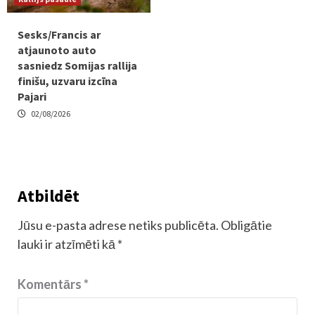
Sesks/Francis ar
atjaunoto auto
sasniedz Somijas rallija
finišu, uzvaru izcīna
Pajari
02/08/2026
Atbildēt
Jūsu e-pasta adrese netiks publicēta.
Obligātie
lauki ir atzīmēti kā
*
Komentārs
*