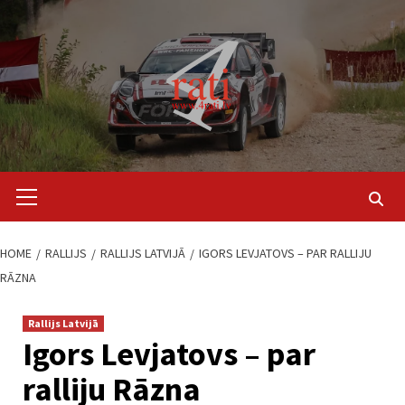
Skip
to
content
Primary
Menu
HOME
RALLIJS
RALLIJS LATVIJĀ
IGORS LEVJATOVS – PAR RALLIJU
RĀZNA
Rallijs Latvijā
Igors Levjatovs – par
ralliju Rāzna