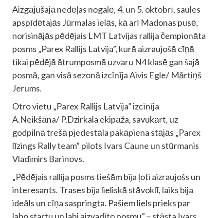
Aizgājušajā nedēļas nogalē, 4. un 5. oktobrī, saules
apspīdētajās Jūrmalas ielās, kā arī Madonas pusē,
norisinājās pēdējais LMT Latvijas rallija čempionāta
posms „Parex Rallijs Latvija”, kurā aizraujošā cīņā
tikai pēdējā ātrumposmā uzvaru N4 klasē gan šajā
posmā, gan visā sezonā izcīnīja Aivis Egle/ Mārtiņš
Jerums.
Otro vietu „Parex Rallijs Latvija” izcīnīja
A.Neikšāna/ P.Dzirkala ekipāža, savukārt, uz
godpilnā trešā pjedestāla pakāpiena stājās „Parex
līzings Rally team” pilots Ivars Caune un stūrmanis
Vladimirs Barinovs.
„Pēdējais rallija posms tiešām bija ļoti aizraujošs un
interesants. Trases bija lieliskā stāvoklī, laiks bija
ideāls un cīņa saspringta. Pašiem liels prieks par
labo startu un labi aizvadīto posmu” – stāsta Ivars