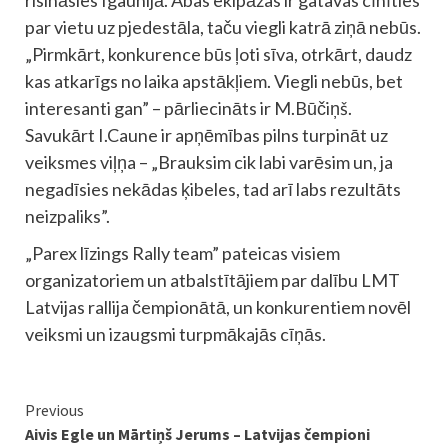
par vietu uz pjedestāla, taču viegli katrā ziņā nebūs.
„Pirmkārt, konkurence būs ļoti sīva, otrkārt, daudz
kas atkarīgs no laika apstākļiem. Viegli nebūs, bet
interesanti gan” – pārliecināts ir M.Būčiņš.
Savukārt I.Caune ir apņēmības pilns turpināt uz
veiksmes viļņa – „Brauksim cik labi varēsim un, ja
negadīsies nekādas ķibeles, tad arī labs rezultāts
neizpaliks”.
„Parex līzings Rally team” pateicas visiem
organizatoriem un atbalstītājiem par dalību LMT
Latvijas rallija čempionātā, un konkurentiem novēl
veiksmi un izaugsmi turpmākajās cīņās.
Continue
Previous
Aivis Egle un Mārtiņš Jerums – Latvijas čempioni
Reading