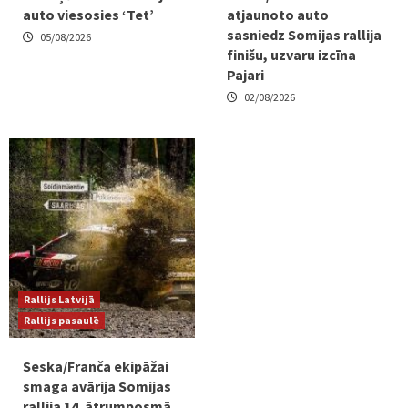
auto viesosies ‘Tet’
atjaunoto auto
sasniedz Somijas rallija
05/08/2026
finišu, uzvaru izcīna
Pajari
02/08/2026
Rallijs Latvijā
Rallijs pasaulē
Seska/Franča ekipāžai
smaga avārija Somijas
rallija 14. ātrumposmā