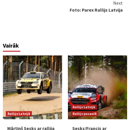
Next
Foto: Parex Rallijs Latvija
Vairāk
Rallijs Latvijā
Rallijs Latvijā
Rallijs pasaulē
Mārtiņš Sesks ar rallija
Sesks/Francis ar