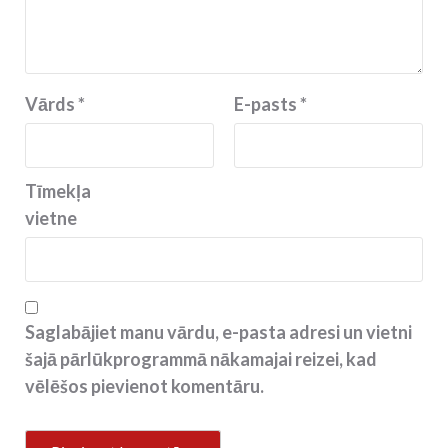
Vārds
*
E-pasts
*
Tīmekļa
vietne
Saglabājiet manu vārdu, e-pasta adresi un vietni
šajā pārlūkprogrammā nākamajai reizei, kad
vēlēšos pievienot komentāru.