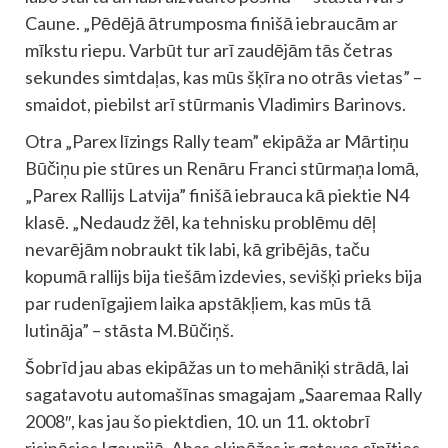
Caune. „Pēdējā ātrumposma finišā iebraucām ar
mīkstu riepu. Varbūt tur arī zaudējām tās četras
sekundes simtdaļas, kas mūs šķīra no otrās vietas” –
smaidot, piebilst arī stūrmanis Vladimirs Barinovs.
Otra „Parex līzings Rally team” ekipāža ar Mārtiņu
Būčiņu pie stūres un Renāru Franci stūrmaņa lomā,
„Parex Rallijs Latvija” finišā iebrauca kā piektie N4
klasē. „Nedaudz žēl, ka tehnisku problēmu dēļ
nevarējām nobraukt tik labi, kā gribējās, taču
kopumā rallijs bija tiešām izdevies, sevišķi prieks bija
par rudenīgajiem laika apstākļiem, kas mūs tā
lutināja” – stāsta M.Būčiņš.
Šobrīd jau abas ekipāžas un to mehāniķi strādā, lai
sagatavotu automašīnas smagajam „Saaremaa Rally
2008″, kas jau šo piektdien, 10. un 11. oktobrī
risināsies Igaunijā. Abas ekipāžas ir gatavas cīnīties