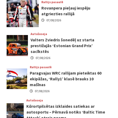
Rallijs pasaulē
Rovanpera pieļauj iespēju
atgriezties rallijā
07/08/2026
Autošoseja
Valters Zviedris šonedēļ uz starta
prestižajās ‘Estonian Grand Prix’
sacīkstēs
07/08/2026
Rallijs pasaulē
Paragvajas WRC rallijam pieteiktas 60
ekipāžas, ‘Rally1’ klasē brauks 10
mašīnas
07/08/2026
Autošoseja
Kūrortpilsētas izklaides satiekas ar
autosportu – Pērnavā notiks ‘Baltic Time
Attack’ otrais posms