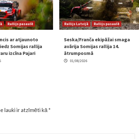
jā
Rallijs pasaulē
Rallijs Latvijā
Rallijs pasaulē
ncis ar atjaunoto
Seska/Franča ekipāžai smaga
edz Somijas rallija
avārija Somijas rallija 14.
varu izcīna Pajari
ātrumposmā
6
01/08/2026
e lauki ir atzīmēti kā
*