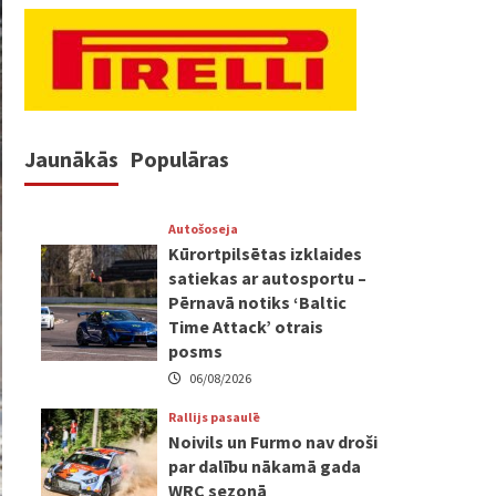
Jaunākās
Populāras
Autošoseja
Kūrortpilsētas izklaides
satiekas ar autosportu –
Pērnavā notiks ‘Baltic
Time Attack’ otrais
posms
06/08/2026
Rallijs pasaulē
Noivils un Furmo nav droši
par dalību nākamā gada
WRC sezonā