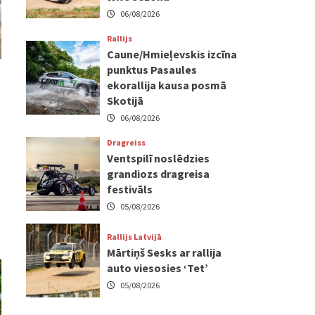
06/08/2026
Rallijs
Caune/Hmieļevskis izcīna
punktus Pasaules
ekorallija kausa posmā
Skotijā
06/08/2026
Dragreiss
Ventspilī noslēdzies
grandiozs dragreisa
festivāls
05/08/2026
Rallijs Latvijā
Mārtiņš Sesks ar rallija
auto viesosies ‘Tet’
05/08/2026