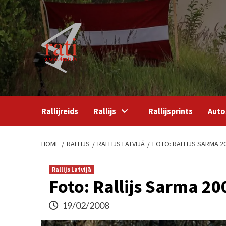
Skip
to
content
Rallijreids
Rallijs
Rallijsprints
Auto
HOME
RALLIJS
RALLIJS LATVIJĀ
FOTO: RALLIJS SARMA 2
Rallijs Latvijā
Foto: Rallijs Sarma 20
19/02/2008