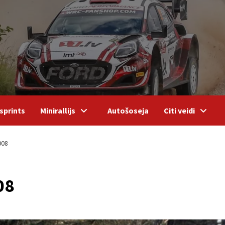
sprints
Minirallijs
Autošoseja
Citi veidi
008
08