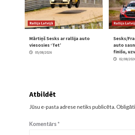
Rallijs Latvijā
Rallijs Latvi
Mārtiņš Sesks ar rallija auto
Sesks/Fra
viesosies ‘Tet’
auto sasni
finišu, uz
05/08/2026
02/08/202
Atbildēt
Jūsu e-pasta adrese netiks publicēta.
Obligāti
Komentārs
*