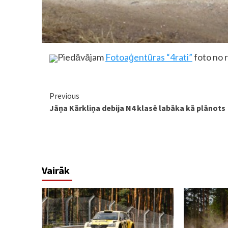
Piedāvājam
Fotoaģentūras “4rati”
foto no r
Continue
Previous
Jāņa Kārkliņa debija N4 klasē labāka kā plānots
Reading
Vairāk