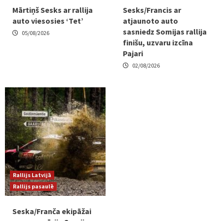
Mārtiņš Sesks ar rallija
Sesks/Francis ar
auto viesosies ‘Tet’
atjaunoto auto
sasniedz Somijas rallija
05/08/2026
finišu, uzvaru izcīna
Pajari
02/08/2026
Rallijs Latvijā
Rallijs pasaulē
Seska/Franča ekipāžai