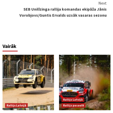
Next
SEB Unilīzinga rallija komandas ekipāža Jānis
Vorobjovs/Guntis Ervalds uzsāk vasaras sezonu
Vairāk
Rallijs Latvijā
Rallijs Latvijā
Rallijs pasaulē