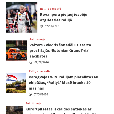
Rallijs pasaulē
Rovanpera pieļauj iespēju
atgriezties rallijā
07/08/2026
Autošoseja
Valters Zviedris šonedēļ uz starta
prestižajās ‘Estonian Grand Prix’
sacīkstēs
07/08/2026
Rallijs pasaulē
Paragvajas WRC rallijam pieteiktas 60
ekipāžas, ‘Rally1’ klasē brauks 10
mašīnas
07/08/2026
Autošoseja
Kūrortpilsētas izklaides satiekas ar