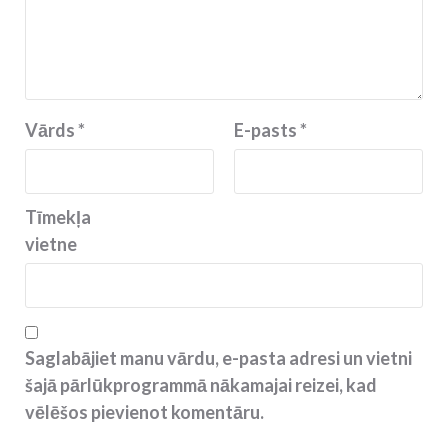
Vārds
*
E-pasts
*
Tīmekļa
vietne
Saglabājiet manu vārdu, e-pasta adresi un vietni
šajā pārlūkprogrammā nākamajai reizei, kad
vēlēšos pievienot komentāru.