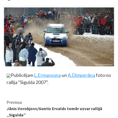
Publicējam
L.Ermansona
un
A.Dimperāna
foto no
rallija “Sigulda 2007”.
Continue
Previous
Jānis Vorobjovs/Guntis Ervalds tomēr uzvar rallijā
Reading
„Sigulda”