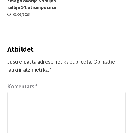
smaga avārija Somijas
rallija 14. ātrumposmā
01/08/2026
Atbildēt
Jūsu e-pasta adrese netiks publicēta.
Obligātie
lauki ir atzīmēti kā
*
Komentārs
*