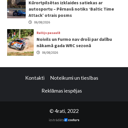
Kūrortpilsētas izklaides satiekas ar
autosportu – Pērnavā notiks ‘Baltic Time
Attack’ otrais posms
06/08/2026
Rallijs pasaulē
Noivils un Furmo nav droši par dalību
nākamā gada WRC sezonā
06/08/2026
Kontakti
Noteikumi un tiesības
Reklāmas iespējas
© 4rati, 2022
izstrādāts