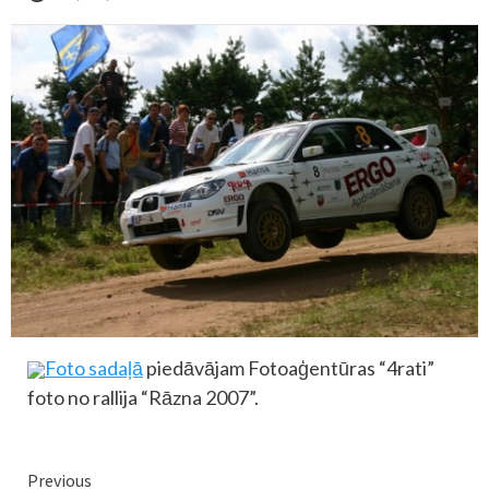
Foto sadaļā
piedāvājam Fotoaģentūras “4rati”
foto no rallija “Rāzna 2007”.
Continue
Previous