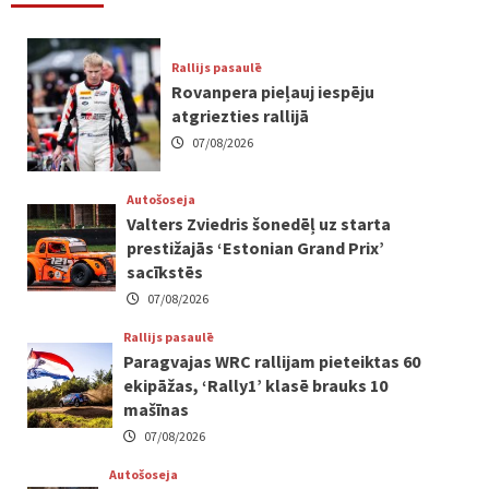
Rallijs pasaulē
Rovanpera pieļauj iespēju
atgriezties rallijā
07/08/2026
Autošoseja
Valters Zviedris šonedēļ uz starta
prestižajās ‘Estonian Grand Prix’
sacīkstēs
07/08/2026
Rallijs pasaulē
Paragvajas WRC rallijam pieteiktas 60
ekipāžas, ‘Rally1’ klasē brauks 10
mašīnas
07/08/2026
Autošoseja