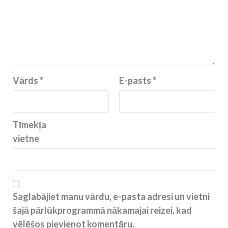
Vārds
*
E-pasts
*
Tīmekļa
vietne
Saglabājiet manu vārdu, e-pasta adresi un vietni
šajā pārlūkprogrammā nākamajai reizei, kad
vēlēšos pievienot komentāru.