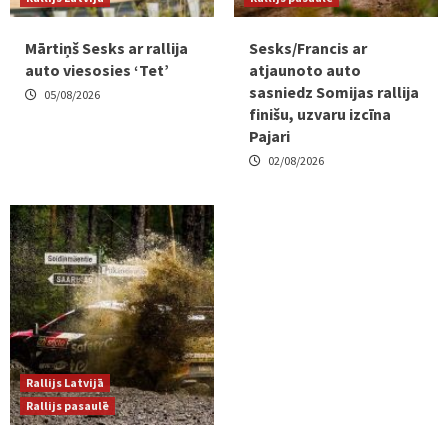
Mārtiņš Sesks ar rallija
Sesks/Francis ar
auto viesosies ‘Tet’
atjaunoto auto
sasniedz Somijas rallija
05/08/2026
finišu, uzvaru izcīna
Pajari
02/08/2026
Rallijs Latvijā
Rallijs pasaulē