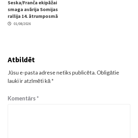
Seska/Franča ekipāžai
smaga avārija Somijas
rallija 14. ātrumposmā
01/08/2026
Atbildēt
Jūsu e-pasta adrese netiks publicēta.
Obligātie
lauki ir atzīmēti kā
*
Komentārs
*