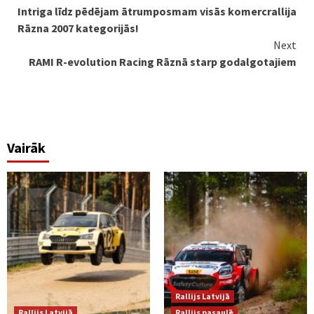
Intriga līdz pēdējam ātrumposmam visās komercrallija
Reading
Rāzna 2007 kategorijās!
Next
RAMI R-evolution Racing Rāznā starp godalgotajiem
Vairāk
Rallijs Latvijā
Rallijs Latvijā
Rallijs pasaulē