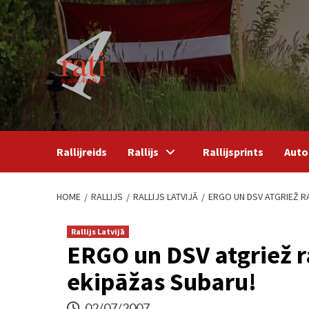
Skip
to
content
Rallijreids
Rallijs
Rallijsprints
Auto
HOME
RALLIJS
RALLIJS LATVIJĀ
ERGO UN DSV ATGRIEŽ R
Rallijs Latvijā
ERGO un DSV atgriež ra
ekipāžas Subaru!
02/07/2007