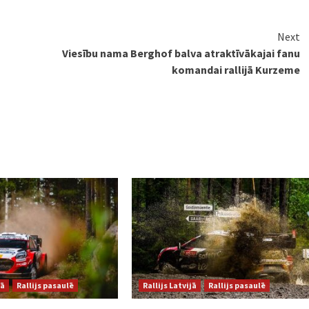
Next
Viesību nama Berghof balva atraktīvākajai fanu
komandai rallijā Kurzeme
jā
Rallijs pasaulē
Rallijs Latvijā
Rallijs pasaulē