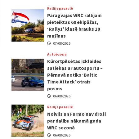
Rallijs pasaulē
Paragvajas WRC rallijam
pieteiktas 60 ekipāžas,
‘Rally1’ klasē brauks 10
mašīnas
07/08/2026
Autošoseja
Kūrortpilsētas izklaides
satiekas ar autosportu –
Pērnavā notiks ‘Baltic
Time Attack’ otrais
posms
06/08/2026
Rallijs pasaulē
Noivils un Furmo nav droši
par dalību nākamā gada
WRC sezonā
06/08/2026