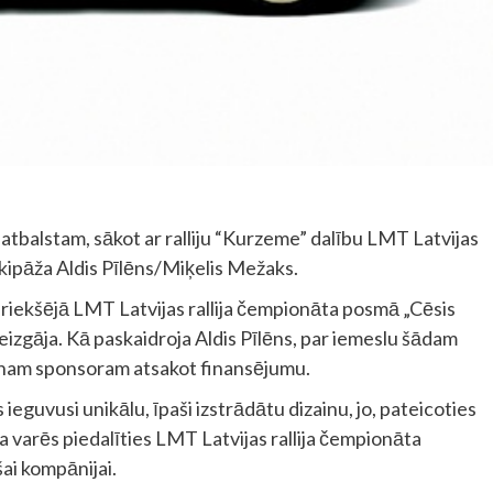
tbalstam, sākot ar ralliju “Kurzeme” dalību LMT Latvijas
kipāža Aldis Pīlēns/Miķelis Mežaks.
 iepriekšējā LMT Latvijas rallija čempionāta posmā „Cēsis
eizgāja. Kā paskaidroja Aldis Pīlēns, par iemeslu šādam
enam sponsoram atsakot finansējumu.
eguvusi unikālu, īpaši izstrādātu dizainu, jo, pateicoties
 varēs piedalīties LMT Latvijas rallija čempionāta
šai kompānijai.