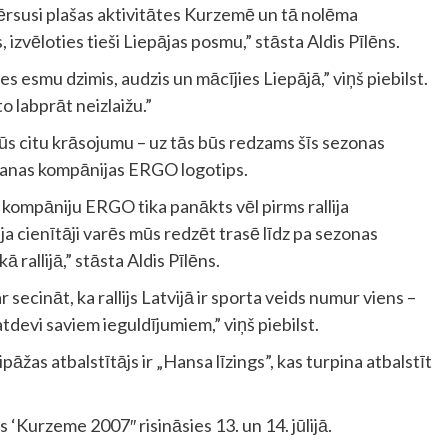
ērsusi plašas aktivitātes Kurzemē un tā nolēma
, izvēloties tieši Liepājas posmu,” stāsta Aldis Pīlēns.
es esmu dzimis, audzis un mācījies Liepājā,” viņš piebilst.
 to labprāt neizlaižu.”
ūs citu krāsojumu – uz tās būs redzams šīs sezonas
šanas kompānijas ERGO logotips.
kompāniju ERGO tika panākts vēl pirms rallija
ija cienītāji varēs mūs redzēt trasē līdz pa sezonas
 rallijā,” stāsta Aldis Pīlēns.
ecināt, ka rallijs Latvijā ir sporta veids numur viens –
atdevi saviem ieguldījumiem,” viņš piebilst.
pāžas atbalstītājs ir „Hansa līzings”, kas turpina atbalstīt
s ‘Kurzeme 2007″ risināsies 13. un 14. jūlijā.