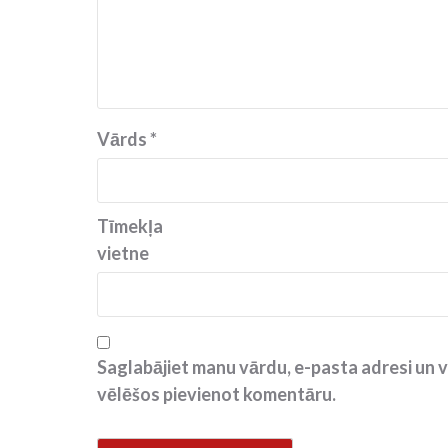
Vārds
*
Tīmekļa
vietne
Saglabājiet manu vārdu, e-pasta adresi un v
vēlēšos pievienot komentāru.