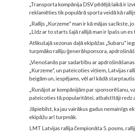
„Transporta kompānija DSV pēdējā laikā ir izv
reklamēties tik populārā sporta veidā kā rallijs
„Rallijs „Kurzeme” man ir kā mājas sacīkste, jo 
„Līdz ar to starts šajā rallijā man ir īpašs un es
Atlikušajā sezonas daļā ekipāžas „Subaru” ieg
turpmāko ralliju ģenerālsponsora, apdrošinā
„Vienošanās par sadarbību ar apdrošināšanas 
„Kurzeme”, un pateicoties viņiem, Latvijas rall
beigām un, iespējams, vēl arī kādā starptautiskā
„Runājot ar kompānijām par sponsorēšanu, var s
pateicoties tā popularitātei, atbalstītāji redz 
Jāpiebilst, ka jau vairākus gadus nemainīgs eki
ekipāžu arī turpmāk.
LMT Latvijas rallija čempionāta 5. posms, rallij