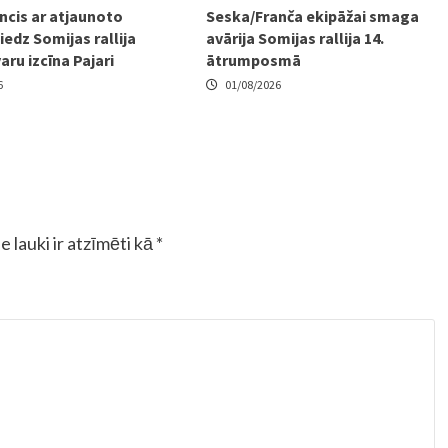
ncis ar atjaunoto
Seska/Franča ekipāžai smaga
edz Somijas rallija
avārija Somijas rallija 14.
varu izcīna Pajari
ātrumposmā
6
01/08/2026
e lauki ir atzīmēti kā
*