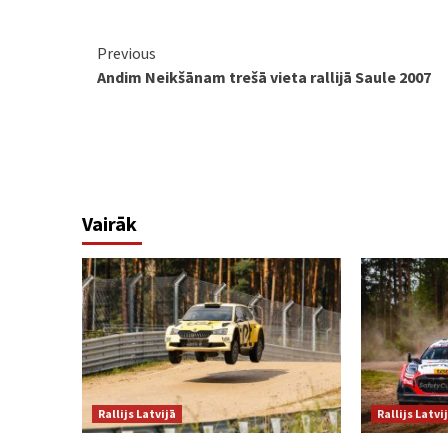
Continue
Previous
Andim Neikšānam trešā vieta rallijā Saule 2007
Reading
Vairāk
Rallijs Latvijā
Rallijs Latvi