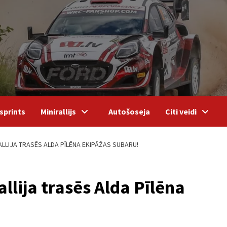
sprints
Minirallijs
Autošoseja
Citi veidi
ALLIJA TRASĒS ALDA PĪLĒNA EKIPĀŽAS SUBARU!
llija trasēs Alda Pīlēna