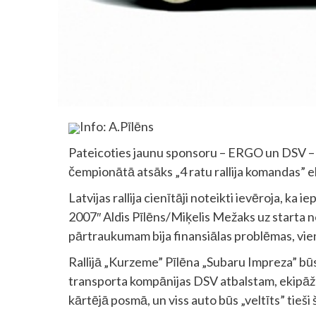
Info: A.Pīlēns
Pateicoties jaunu sponsoru – ERGO un DSV – a
čempionātā atsāks „4 ratu rallija komandas” e
Latvijas rallija cienītāji noteikti ievēroja, ka
2007″ Aldis Pīlēns/Miķelis Mežaks uz starta n
pārtraukumam bija finansiālas problēmas, vi
Rallijā „Kurzeme” Pīlēna „Subaru Impreza” būs i
transporta kompānijas DSV atbalstam, ekipāža
kārtējā posmā, un viss auto būs „veltīts” tieši 