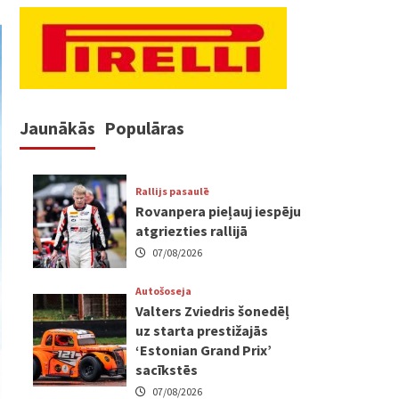
Jaunākās
Populāras
Rallijs pasaulē
Rovanpera pieļauj iespēju
atgriezties rallijā
07/08/2026
Autošoseja
Valters Zviedris šonedēļ
uz starta prestižajās
‘Estonian Grand Prix’
sacīkstēs
07/08/2026