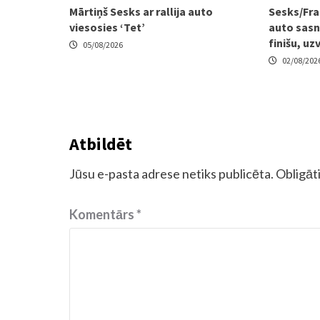
Mārtiņš Sesks ar rallija auto
Sesks/Fra
viesosies ‘Tet’
auto sasni
finišu, uz
05/08/2026
02/08/202
Atbildēt
Jūsu e-pasta adrese netiks publicēta.
Obligāti
Komentārs
*