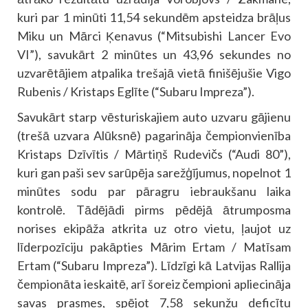
kuri par 1 minūti 11,54 sekundēm apsteidza brāļus
Miku un Mārci Ķenavus (“Mitsubishi Lancer Evo
VI”), savukārt 2 minūtes un 43,96 sekundes no
uzvarētājiem atpalika trešajā vietā finišējušie Vigo
Rubenis / Kristaps Eglīte (“Subaru Impreza”).
Savukārt starp vēsturiskajiem auto uzvaru gājienu
(trešā uzvara Alūksnē) pagarināja čempionvienība
Kristaps Dzīvītis / Mārtiņš Rudevičs (“Audi 80”),
kuri gan paši sev sarūpēja sarežģījumus, nopelnot 1
minūtes sodu par pāragru iebraukšanu laika
kontrolē. Tādējādi pirms pēdējā ātrumposma
norises ekipāža atkrita uz otro vietu, ļaujot uz
līderpozīciju pakāpties Mārim Ertam / Matīsam
Ertam (“Subaru Impreza”). Līdzīgi kā Latvijas Rallija
čempionāta ieskaitē, arī šoreiz čempioni apliecināja
savas prasmes, spējot 7,58 sekunžu deficītu