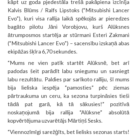
kāpt uz goda pjedestāla trešā pakāpiena izcīnīja
Kalvis Blūms / Ralfs Lipstoks (“Mitsubishi Lancer
Evo”), kuri visa rallija laikā spēkojās ar pieredzes
bagāto pilotu Jāni Vorobjovu, kurš Alūksnes
ātrumposmos startēja ar stūrmani Esteri Zakmani
(“Mitsubishi Lancer Evo”) – sacensību izskaņā abas
ekipāžas šķīra 6,70 sekundes.
“Mums ne vien patīk startēt Alūksnē, bet arī
padodas šeit parādīt labu sniegumu un sasniegt
labu rezultātu. Paldies par sarīkoto ralliju, šī mums
bija lieliska iespēja “pamosties” pēc ziemas
pārtraukuma un ceru, ka sezona turpināsies tieši
tādā pat garā, kā tā sākusies!” pozitīvā
noskaņojumā bija rallija “Alūksne” absolūtā
kopvērtējuma uzvarētājs Mārtiņš Sesks.
“Viennozīmīgi sarežģīts, bet lielisks sezonas starts!