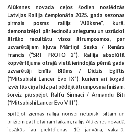
Alūksnes novada ceļos šodien noslēdzās
Latvijas Rallija čempionāta 2025. gada sezonas
pirmais posms rallijs “Alūksne”, kurā,
demonstrējot pārliecinošu sniegumu un uzrādot
ātrāko rezultātu visos ātrumposmos, par
uzvarētājiem kļuva Mārtiņš Sesks / Renārs
Francis (“SRT PROTO 2”). Rallija absolūtā
kopvērtējuma otrajā vietā ierindojās pērnā gada
uzvarētāji Emīls Blūms / Didzis Eglītis
(“Mitsubishi Lancer Evo IX”), kuriem arī šogad
izvērtās cīņa līdz pat pēdējā ātrumposma finišam,
šoreiz pārspējot Ralfu Sirmaci / Armandu Biti
(“Mitsubishi Lancer Evo VIII”).
Spītējot ziemas rallija norisei netipiski siltam un
brīžiem pat lietainam laikam, rallijs Alūksnes novadā
iesākās jau piektdienas, 10. janvāra, vakarā,