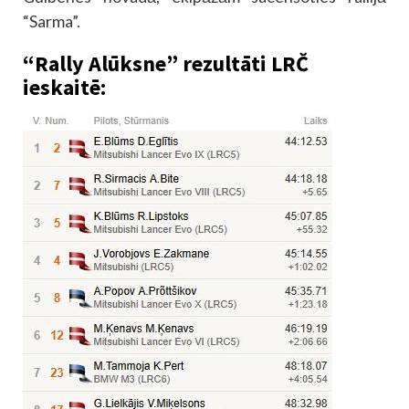
“Sarma”.
“Rally Alūksne” rezultāti LRČ
ieskaitē: