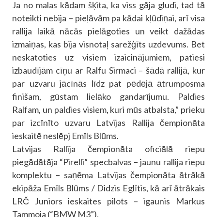
Ja no malas kādam šķita, ka viss gāja gludi, tad tā
noteikti nebija – pieļāvām pa kādai kļūdiņai, arī visa
rallija laikā nācās pielāgoties un veikt dažādas
izmaiņas, kas bija visnotaļ sarežģīts uzdevums. Bet
neskatoties uz visiem izaicinājumiem, patiesi
izbaudījām cīņu ar Ralfu Sirmaci – šādā rallijā, kur
par uzvaru jācīnās līdz pat pēdējā ātrumposma
finišam, gūstam lielāko gandarījumu. Paldies
Ralfam, un paldies visiem, kuri mūs atbalsta,” prieku
par izcīnīto uzvaru Latvijas Rallija čempionāta
ieskaitē neslēpj Emīls Blūms.
Latvijas Rallija čempionāta oficiālā riepu
piegādātāja “Pirelli” specbalvas – jaunu rallija riepu
komplektu – saņēma Latvijas čempionāta ātrākā
ekipāža Emīls Blūms / Didzis Eglītis, kā arī ātrākais
LRČ Juniors ieskaites pilots – igaunis Markus
Tammoja (“BMW M3”).