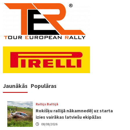
Jaunākās
Populāras
Rallijs Baltijā
Rokišķu rallijā nākamnedēļ uz starta
izies vairākas latviešu ekipāžas
08/08/2026