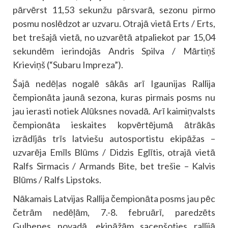
pārvērst 11,53 sekunžu pārsvarā, sezonu pirmo
posmu noslēdzot ar uzvaru. Otrajā vietā Erts / Erts,
bet trešajā vietā, no uzvarētā atpaliekot par 15,04
sekundēm ierindojās Andris Spilva / Mārtiņš
Krieviņš (“Subaru Impreza”).
Šajā nedēļas nogalē sākās arī Igaunijas Rallija
čempionāta jaunā sezona, kuras pirmais posms nu
jau ierasti notiek Alūksnes novadā. Arī kaimiņvalsts
čempionāta ieskaites kopvērtējumā ātrākās
izrādījās trīs latviešu autosportistu ekipāžas –
uzvarēja Emīls Blūms / Didzis Eglītis, otrajā vietā
Ralfs Sirmacis / Armands Bite, bet trešie – Kalvis
Blūms / Ralfs Lipstoks.
Nākamais Latvijas Rallija čempionāta posms jau pēc
četrām nedēļām, 7.-8. februārī, paredzēts
Gulbenes novadā, ekipāžām sacenšoties rallijā