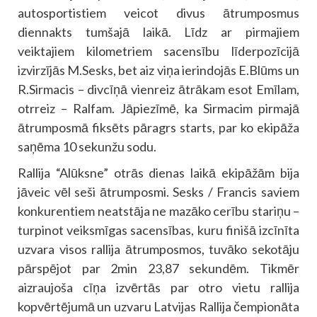
autosportistiem veicot divus ātrumposmus
diennakts tumšajā laikā. Līdz ar pirmajiem
veiktajiem kilometriem sacensību līderpozīcijā
izvirzījās M.Sesks, bet aiz viņa ierindojās E.Blūms un
R.Sirmacis – divcīņā vienreiz ātrākam esot Emīlam,
otrreiz – Ralfam. Jāpiezīmē, ka Sirmacim pirmajā
ātrumposmā fiksēts pāragrs starts, par ko ekipāža
saņēma 10 sekunžu sodu.
Rallija “Alūksne” otrās dienas laikā ekipāžām bija
jāveic vēl seši ātrumposmi. Sesks / Francis saviem
konkurentiem neatstāja ne mazāko cerību stariņu –
turpinot veiksmīgas sacensības, kuru finišā izcīnīta
uzvara visos rallija ātrumposmos, tuvāko sekotāju
pārspējot par 2min 23,87 sekundēm. Tikmēr
aizraujoša cīņa izvērtās par otro vietu rallija
kopvērtējumā un uzvaru Latvijas Rallija čempionāta