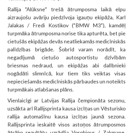
Rallija “Alūksne” trešā ātrumposma laikā elpu
aizraujošu avāriju piedzīvoja igauņu ekipāža, Karl
Jalakas / Fredi Kostikov (“BMW M3”), kamdēļ
turpmāka ātrumposma norise tika apturēta, bet pie
cietušās ekipāžas devās neatliekamās medicīniskās
palīdzības brigāde. Šobrīd varam norādīt, ka
negadījumā cietušo autosportistu dzīvībām
briesmas nedraud, un ekipāžas abi dalībnieki
nogādāti slimnīcā, kur tiem tiks veiktas visas
nepieciešamās medicīniskās pārbaudes un noteikts
turpmākais atlabšanas plāns.
Vienlaicīgi ar Latvijas Rallija čempionāta sezonu,
uzsākta arī Rallijsprinta kausa izcīņas un Vēsturisko
rallija automašīnu kausa izcīņas jaunā sezona.
Rallijsprinta ieskaitē visos astoņos ātrumposmos
ātrāko rezultātu uzrādīja Vorobjovs / Zakmane,