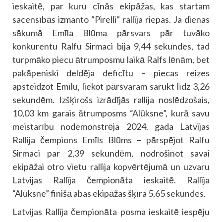
ieskaitē, par kuru cīnās ekipāžas, kas startam
sacensībās izmanto “Pirelli” rallija riepas. Ja dienas
sākumā Emīla Blūma pārsvars pār tuvāko
konkurentu Ralfu Sirmaci bija 9,44 sekundes, tad
turpmāko piecu ātrumposmu laikā Ralfs lēnām, bet
pakāpeniski deldēja deficītu – piecas reizes
apsteidzot Emīlu, liekot pārsvaram sarukt līdz 3,26
sekundēm. Izšķirošs izrādījās rallija noslēdzošais,
10,03 km garais ātrumposms “Alūksne”, kurā savu
meistarību nodemonstrēja 2024. gada Latvijas
Rallija čempions Emīls Blūms – pārspējot Ralfu
Sirmaci par 2,39 sekundēm, nodrošinot savai
ekipāžai otro vietu rallija kopvērtējumā un uzvaru
Latvijas Rallija čempionāta ieskaitē. Rallija
“Alūksne” finišā abas ekipāžas šķīra 5,65 sekundes.
Latvijas Rallija čempionāta posma ieskaitē iespēju