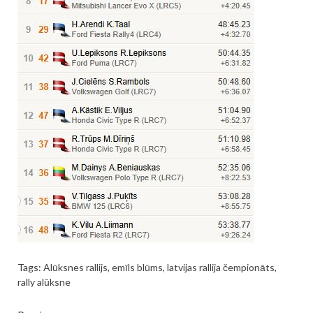
Tags:
Alūksnes rallijs
,
emīls blūms
,
latvijas rallija čempionāts
,
rally alūksne