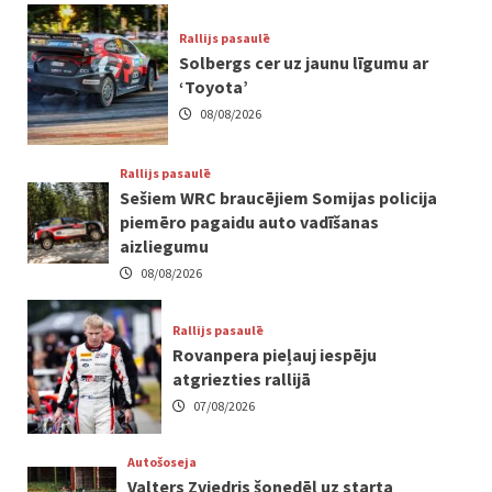
Rallijs pasaulē
Solbergs cer uz jaunu līgumu ar
‘Toyota’
08/08/2026
Rallijs pasaulē
Sešiem WRC braucējiem Somijas policija
piemēro pagaidu auto vadīšanas
aizliegumu
08/08/2026
Rallijs pasaulē
Rovanpera pieļauj iespēju
atgriezties rallijā
07/08/2026
Autošoseja
Valters Zviedris šonedēļ uz starta