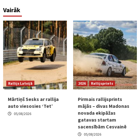
Vairāk
Rallijs Latvijā
2026
Rallijsprints
Mārtiņš Sesks ar rallija
Pirmais rallijsprints
auto viesosies ‘Tet’
mājās – divas Madonas
novada ekipāžas
05/08/2026
gatavas startam
sacensībām Cesvainē
05/08/2026