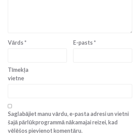
Vārds
*
E-pasts
*
Tīmekļa
vietne
Saglabājiet manu vārdu, e-pasta adresi un vietni
šajā pārlūkprogrammā nākamajai reizei, kad
vēlēšos pievienot komentāru.