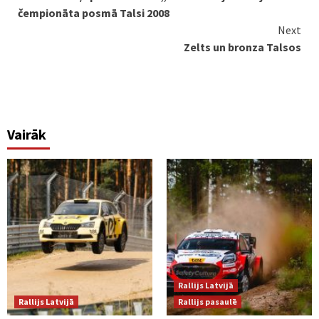
Reading
čempionāta posmā Talsi 2008
Next
Zelts un bronza Talsos
Vairāk
Rallijs Latvijā
Rallijs Latvijā
Rallijs pasaulē