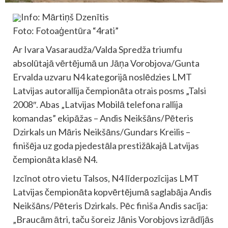
Info: Mārtiņš Dzenītis
Foto: Fotoaģentūra “4rati”
Ar Ivara Vasaraudža/Valda Spredža triumfu
absolūtajā vērtējumā un Jāņa Vorobjova/Gunta
Ervalda uzvaru N4 kategorijā noslēdzies LMT
Latvijas autorallija čempionāta otrais posms „Talsi
2008″. Abas „Latvijas Mobilā telefona rallija
komandas” ekipāžas – Andis Neikšāns/Pēteris
Dzirkals un Māris Neikšāns/Gundars Kreilis –
finišēja uz goda pjedestāla prestižākajā Latvijas
čempionāta klasē N4.
Izcīnot otro vietu Talsos, N4 līderpozīcijas LMT
Latvijas čempionāta kopvērtējumā saglabāja Andis
Neikšāns/Pēteris Dzirkals. Pēc finiša Andis sacīja:
„Braucām ātri, taču šoreiz Jānis Vorobjovs izrādījās