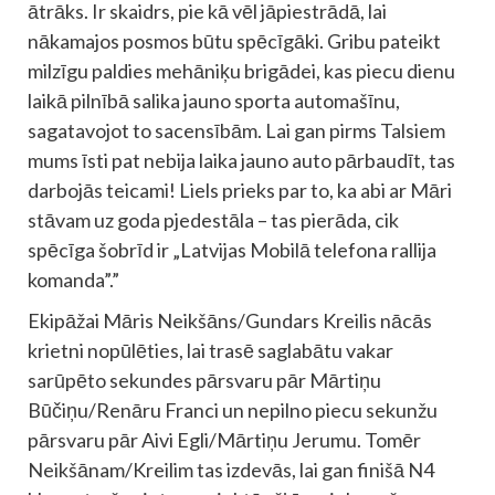
ātrāks. Ir skaidrs, pie kā vēl jāpiestrādā, lai
nākamajos posmos būtu spēcīgāki. Gribu pateikt
milzīgu paldies mehāniķu brigādei, kas piecu dienu
laikā pilnībā salika jauno sporta automašīnu,
sagatavojot to sacensībām. Lai gan pirms Talsiem
mums īsti pat nebija laika jauno auto pārbaudīt, tas
darbojās teicami! Liels prieks par to, ka abi ar Māri
stāvam uz goda pjedestāla – tas pierāda, cik
spēcīga šobrīd ir „Latvijas Mobilā telefona rallija
komanda”.”
Ekipāžai Māris Neikšāns/Gundars Kreilis nācās
krietni nopūlēties, lai trasē saglabātu vakar
sarūpēto sekundes pārsvaru pār Mārtiņu
Būčiņu/Renāru Franci un nepilno piecu sekunžu
pārsvaru pār Aivi Egli/Mārtiņu Jerumu. Tomēr
Neikšānam/Kreilim tas izdevās, lai gan finišā N4