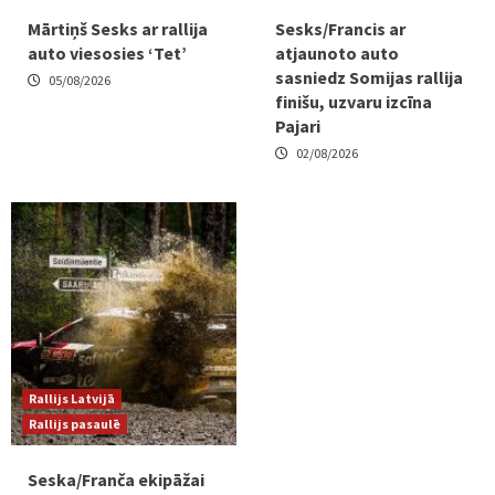
Mārtiņš Sesks ar rallija
Sesks/Francis ar
auto viesosies ‘Tet’
atjaunoto auto
sasniedz Somijas rallija
05/08/2026
finišu, uzvaru izcīna
Pajari
02/08/2026
Rallijs Latvijā
Rallijs pasaulē
Seska/Franča ekipāžai