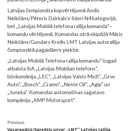
Latvijas čempionāta kopvērtējumā Andis
Neikšāns/Pēteris Dzirkals ir līderi N4 kategorijā,
bet „Latvijas Mobilā telefona rallija komanda” –
komandu vērtējumā. Komandas otrā ekipāžā Māris
Neikšāns/Gundars Kreilis LMT Latvijas autorallija
čempionātā pagaidām ir piektie.
„Latvijas Mobilā Telefona rallija komandu” šogad
atbalsta SIA „Latvijas Mobilais telefons”,
būvkomānija „LEC”, „Latvijas Valsts Meži”, „Gros
Auto”, „Bosch”, „Cramo”, „Neste Oil”, „Agip” un
„Juneka”. Komandas automašīnas sagatavo
kompānija „AMP Motorsport”.
Continue
Previous
Vasaraudzis/Spredzis uzvar „LMT” Latvijas rallija