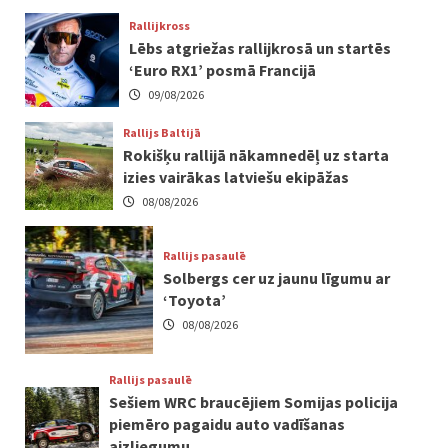
Rallijkross
Lēbs atgriežas rallijkrosā un startēs
‘Euro RX1’ posmā Francijā
09/08/2026
Rallijs Baltijā
Rokišķu rallijā nākamnedēļ uz starta
izies vairākas latviešu ekipāžas
08/08/2026
Rallijs pasaulē
Solbergs cer uz jaunu līgumu ar
‘Toyota’
08/08/2026
Rallijs pasaulē
Sešiem WRC braucējiem Somijas policija
piemēro pagaidu auto vadīšanas
aizliegumu