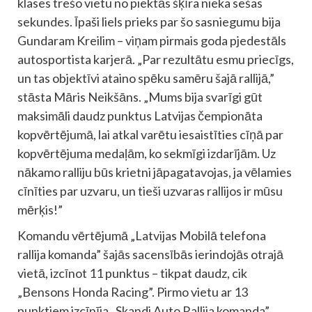
klases trešo vietu no piektās šķīra nieka sešas
sekundes. Īpaši liels prieks par šo sasniegumu bija
Gundaram Kreilim – viņam pirmais goda pjedestāls
autosportista karjerā. „Par rezultātu esmu priecīgs,
un tas objektīvi ataino spēku samēru šajā rallijā,”
stāsta Māris Neikšāns. „Mums bija svarīgi gūt
maksimāli daudz punktus Latvijas čempionāta
kopvērtējumā, lai atkal varētu iesaistīties cīņā par
kopvērtējuma medaļām, ko sekmīgi izdarījām. Uz
nākamo ralliju būs krietni jāpagatavojas, ja vēlamies
cīnīties par uzvaru, un tieši uzvaras rallijos ir mūsu
mērķis!”
Komandu vērtējumā „Latvijas Mobilā telefona
rallija komanda” šajās sacensībās ierindojās otrajā
vietā, izcīnot 11 punktus – tikpat daudz, cik
„Bensons Honda Racing”. Pirmo vietu ar 13
punktiem izcīnīja „Skandi Auto Rallija komanda”