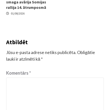
smaga avārija Somijas
rallija 14. ātrumposmā
01/08/2026
Atbildēt
Jūsu e-pasta adrese netiks publicēta.
Obligātie
lauki ir atzīmēti kā
*
Komentārs
*